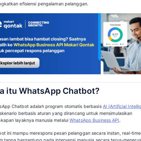
lambat merespon? Inilah alasan mengapa What
favorit banyak bisnis.
Dengan teknologi chatbot WhatsApp, bisnis
secara otomatis, cepat, dan konsisten, bahkan 
langsung oleh manusia.
Tak heran jika WhatsApp chatbot banyak dig
penjualan, hingga
follow-up pelanggan
. Lalu
chatbot untuk bisnis Anda?
Dalam artikel ini,
Mekari Qontak Blog
akan me
WhatsApp chatbot, manfaat hingga contoh p
meningkatkan efisiensi pengalaman pelangga