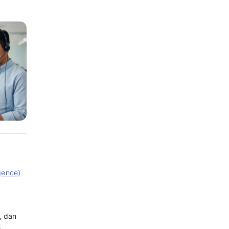
sApp Chatbot kini menjadi solusi
 dapat membalas pesan pelanggan
di luar jam kerja, seolah dilayani
unakan untuk customer service,
, seberapa penting penggunaan WA
ngupas tuntas tentang apa itu
enerapannya dalam bisnis untuk
n.