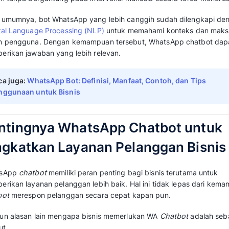
Apa itu WhatsApp Chat
WhatsApp Chatbot adalah program otomatis 
atau skenario berbasis aturan yang dirancan
percakapan layaknya manusia melalui
WhatsA
Chatbot ini mampu merespons pesan pelanggan
24 jam tanpa bergantung pada intervensi man