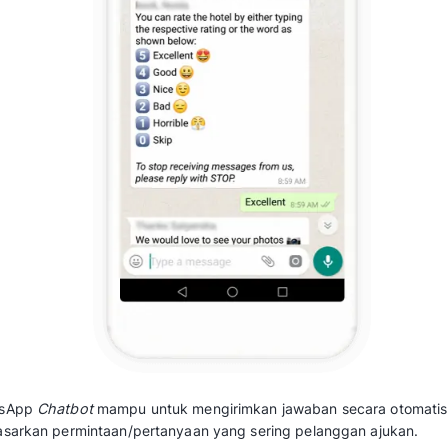
Baca juga:
Cara Mengelola dan Membuat K
Tips Membagikannya
2. Mengirim Penawaran melalui
Broadc
WhatsApp
Chatbot
dapat mengirimkan pesan
melalui
WhatsApp
Blast
atau
WhatsApp
Broa
isi dengan penawaran promosi seperti diskon,
produk/jasa terbaru, dan sebagainya.
Baca juga:
Cara Kirim Blast WhatsApp ke 
Tips Anti Blokir
3. Terjamin Keamanannya
WhatsApp memiliki sistem keamanan
end-to-