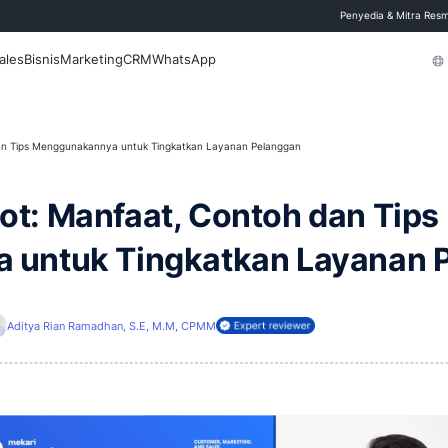
 Blog
Fitur
Sales
Bisnis
Marketing
CRM
WhatsApp
anfaat, Contoh dan Tips Menggunakannya untuk Tingkatkan Layanan Pel
hatbot: Manfaat, Cont
annya untuk Tingkatka
rui
19 Mei 2026
i
Aditya Rian Ramadhan, S.E, M.M, CPMM
Direview oleh: