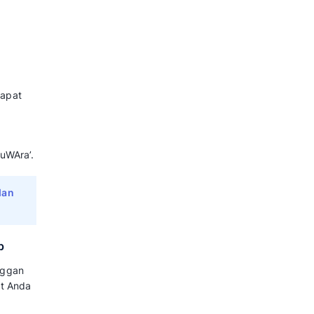
ggih sudah dilengkapi dengan
mahami konteks dan maksud
ut, WhatsApp chatbot dapat
t, Contoh, dan Tips
hatbot untuk
anggan Bisnis
gi bisnis terutama untuk