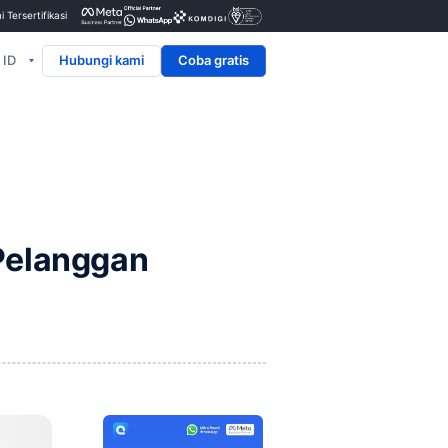
Penyedia & Mitra Resmi Tersertifikasi
ID
Hubungi kami
anggan
oh dan Tips
n Layanan Pelanggan