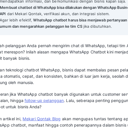
WhatsApp Chatbot: Manfaat, Contoh dan Tips Menggunak
Mekari Qontak Highlights
Chatbot WhatsApp membantu bisnis mere
otomatis
dengan AI yang cerdas dan intera
WhatsApp Chatbot mempermudah pelang
mendapatkan informasi, dan berkomunikasi
Membuat chatbot di WhatsApp bisa dilak
API
dari Mekari Qontak, verifikasi akun, da
Agar lebih efektif,
WhatsApp chatbot haru
umum dan mengarahkan pelanggan ke tim
Apakah pelanggan Anda pernah mengirim chat