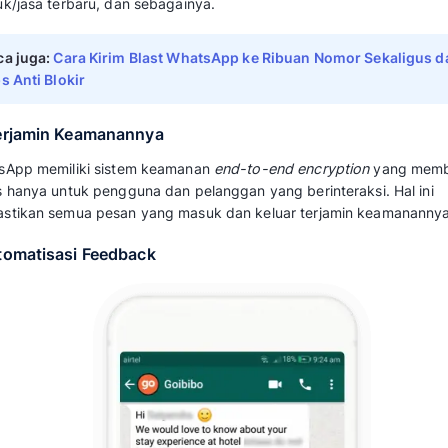
memberikan layanan pelanggan lebih baik. Ha
chatbot
merespon pelanggan secara cepat k
Adapun alasan lain mengapa bisnis memerlu
berikut.
1. Memudahkan Pelanggan Berbelanja
WhatsApp
Chatbot
bisa untuk membagikan ka
pelanggan tanpa harus melihatnya di aplikas
Terpenting pelanggan dapat langsung mela
update terkait status pengiriman dan hal pent
WhatsApp.
Hal ini juga telah diterapkan UMKM di Indonesi