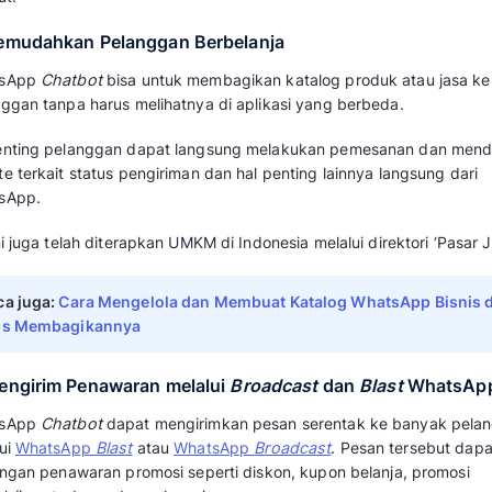
Pada umumnya, bot WhatsApp yang lebih can
Natural Language Processing (NLP)
untuk me
pesan pengguna. Dengan kemampuan terseb
memberikan jawaban yang lebih relevan.
Baca juga:
WhatsApp Bot: Definisi, Manfaa
Penggunaan untuk Bisnis
Pentingnya WhatsApp C
Tingkatkan Layanan Pel
WhatsApp
chatbot
memiliki peran penting ba