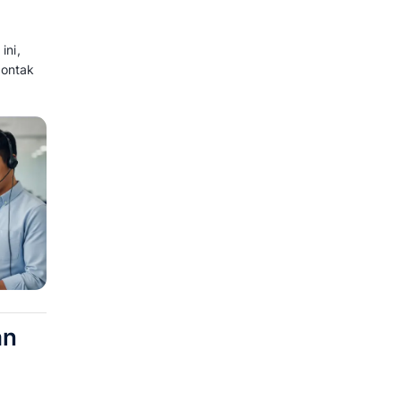
a yang digunakan bisnis untuk
ai dari layanan pelanggan,
i.
 Business, Meta memperbarui
ar bisnis dapat membangun
an secara lebih profesional.
akan dua jalur untuk
si, yaitu melalui paket Meta
er (BSP) resmi seperti Mekari
atir karena dalam artikel ini,
ntang perbedaan Mekari Qontak