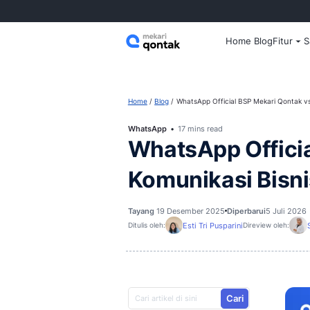
Home
Home
Blog
WhatsApp Official BS
WhatsApp
17 mins read
WhatsApp O
Komunikasi
Tayang
19 Desember 2025
Diper
Esti Tri Pusparini
Ditulis oleh:
D