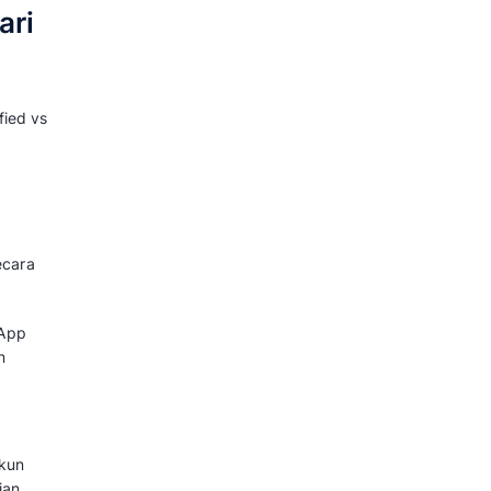
PI untuk Tingkatkan 
ari Meta yang bertujuan untuk
 termasuk WhatsApp Business.
smi sebagai penanda bahwa akun
s oleh Meta.
manan akun dan kepercayaan
eniruan akun, akses dukungan
nd di mata pengguna.