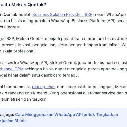
vs Meta Verified. Simak artikel ini hingga tunt
Sekilas Tentang BSP Me
Meta Verified