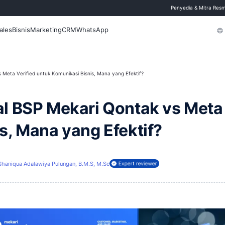
 Blog
Fitur
Sales
Bisnis
Marketing
CRM
WhatsApp
P Mekari Qontak vs Meta Verified untuk Komunikasi Bisnis, Mana yang Efek
fficial BSP Mekari Qont
 Bisnis, Mana yang Efek
barui
5 Juli 2026
Shaniqua Adalawiya Pulungan, B.M.S, M.Sc
ireview oleh: