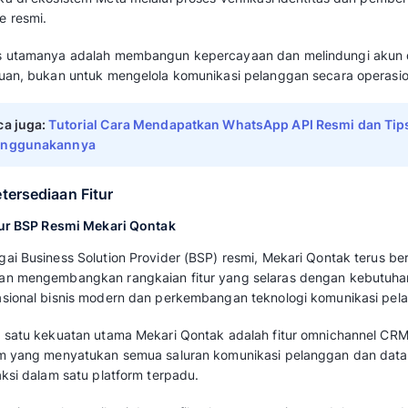
Namun, Meta Verified tidak dirancang sebagai
pengelolaan percakapan, melainkan sebagai la
untuk akun bisnis yang sudah ada.
Baca juga: 
Meta Verified WhatsApp Busines
Menggunakannya untuk Bisnis
Perbedaan Meta Verifie
Qontak untuk WA Bisnis
Berikut penjelasan selengkapnya perbedaan 
BSP Mekari Qontak untuk WhatsApp Business
1. Tujuan Utama Penggunaan