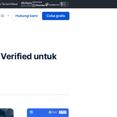
Penyedia & Mitra Resmi Tersertifikasi
ID
Hubungi kami
tif?
ak vs Meta Verified un
tif?