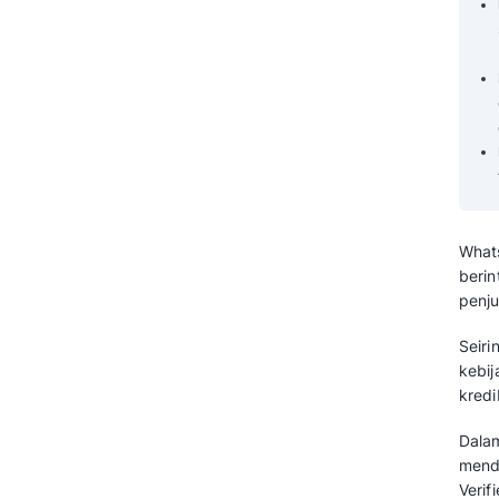
Pelanggan dan Penjualan
melalui BSP Resmi Mekari
Qontak
Pertanyaan yang Sering Diajukan
Tentang BSP Mekari Qontak vs
Meta Verified (FAQ)