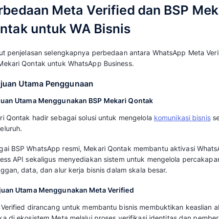
Baca juga: 
Cara Menggunakan WhatsApp A
Penjualan Bisnis
2. Apa Itu Meta Verified?
Meta Verified adalah layanan berlangganan d
memverifikasi akun bisnis di platform Meta,
Layanan ini memberikan badge verifikasi re
tersebut telah melalui proses validasi identita
Fokus utama Meta Verified adalah pada kea
pelanggan, seperti perlindungan terhadap p
prioritas, serta peningkatan kredibilitas bra