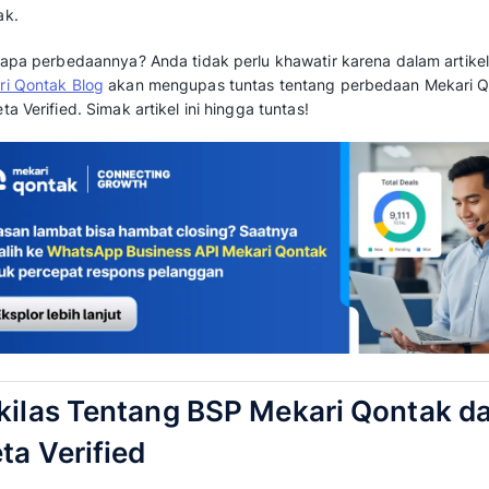
WhatsApp kini menjadi kanal komunikasi utam
berinteraksi langsung dengan pelanggan, mul
penjualan, hingga tindak lanjut pasca transaks
Seiring meningkatnya penggunaan WhatsApp
kebijakan terkait akun WhatsApp Official ag
kredibilitas dan mengelola komunikasi pelangg
Dalam kebijakan Meta tersebut, Meta menyedi
mendapatkan akun WhatsApp bisnis terverifika
Verified atau melalui Business Solution Provid
Qontak.
Lalu, apa perbedaannya? Anda tidak perlu khaw
Mekari Qontak Blog
akan mengupas tuntas te