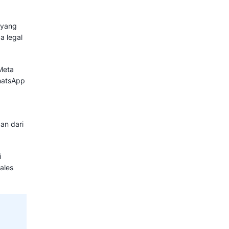
as!
kari Qontak dan