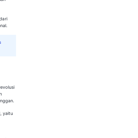
 solusi operasional atau sistem
pisan verifikasi dan perlindungan
s: Manfaat, Syarat, dan Cara 
d dan BSP Mekari
antara WhatsApp Meta Verified vs
.