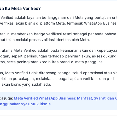
1. Apa Itu Mekari Qontak?
Mekari Qontak adalah
Business Solution Prov
membantu bisnis menggunakan WhatsApp Busin
dan terintegrasi.
Sebagai BSP, Mekari Qontak menjadi perantar
untuk proses aktivasi, pengelolaan, serta 
dalam skala profesional.
Selain akses ke WhatsApp API, Mekari Qontak
omnichannel CRM
sehingga bisnis dapat men
berbagai kanal dalam satu dashboard terpad
Melalui fitur automasi,
routing chat
, dan integ
Qontak dirancang untuk mendukung operasion
yang lebih efisien dan terukur.