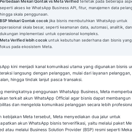
WhatsApp Official BSP Mekari Qontak vs Meta Verified un
Mekari Qontak Highlights
Meta Verified fokus pada verifikasi identita
sedangkan
BSP Mekari Qontak fokus pada
pelanggan
secara operasional dengan sis
Perbedaan Mekari Qontak vs Meta Verified
seperti akses ke WhatsApp Business API, 
hingga skala penggunaan.
BSP Mekari Qontak
cocok
jika bisnis me
operasional skala besar, seperti keamanan 
dukungan implementasi untuk operasional
Meta Verified lebih cocok
untuk kebutuhan
fokus pada ekosistem Meta.