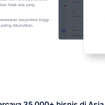
ikan tidak ada yang
 penawaran berpotensi tinggi
paling dibutuhkan.
ercaya 35.000+ bisnis di Asi