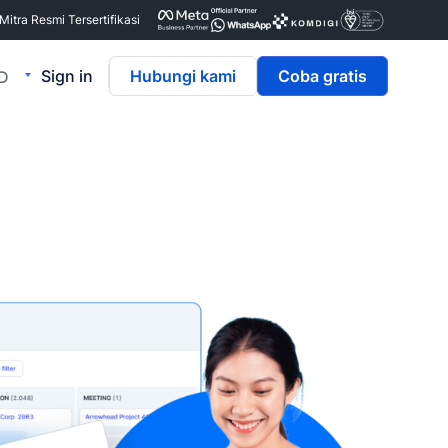
itra Resmi Tersertifikasi
Sign in
Hubungi kami
Coba gratis
ID