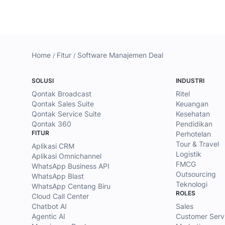
Home
Fitur
Software Manajemen Deal
SOLUSI
INDUSTRI
Qontak Broadcast
Ritel
Qontak Sales Suite
Keuangan
Qontak Service Suite
Kesehatan
Qontak 360
Pendidikan
FITUR
Perhotelan
Tour & Travel
Aplikasi CRM
Logistik
Aplikasi Omnichannel
FMCG
WhatsApp Business API
Outsourcing
WhatsApp Blast
Teknologi
WhatsApp Centang Biru
ROLES
Cloud Call Center
Chatbot AI
Sales
Agentic AI
Customer Serv