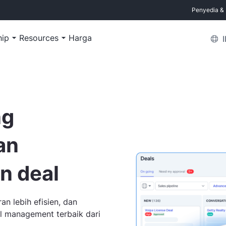
Penyedia & M
hip
Resources
Harga
ng
an
n deal
n lebih efisien, dan
l management terbaik dari