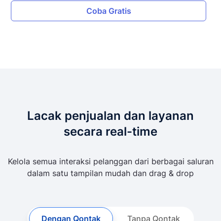
Coba Gratis
Lacak penjualan dan layanan
secara real-time
Kelola semua interaksi pelanggan dari berbagai saluran
dalam satu tampilan mudah dan drag & drop
Dengan Qontak
Tanpa Qontak