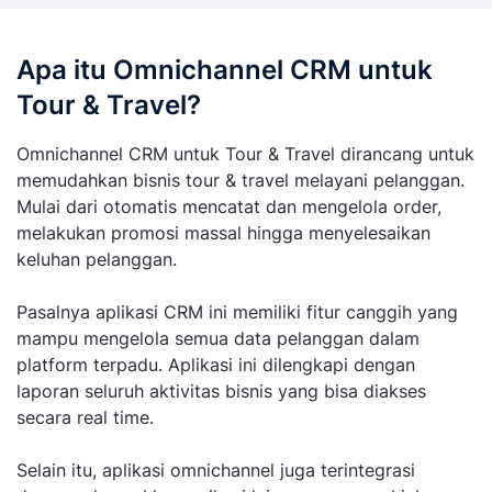
Apa itu Omnichannel CRM untuk
Tour & Travel?
Omnichannel CRM untuk Tour & Travel dirancang untuk
memudahkan bisnis tour & travel melayani pelanggan.
Mulai dari otomatis mencatat dan mengelola order,
melakukan promosi massal hingga menyelesaikan
keluhan pelanggan.
Pasalnya aplikasi CRM ini memiliki fitur canggih yang
mampu mengelola semua data pelanggan dalam
platform terpadu. Aplikasi ini dilengkapi dengan
laporan seluruh aktivitas bisnis yang bisa diakses
secara real time.
Selain itu, aplikasi omnichannel juga terintegrasi