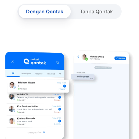
Dengan Qontak
Tanpa Qontak