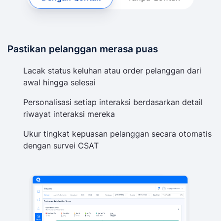
Pastikan pelanggan merasa puas
Lacak status keluhan atau order pelanggan dari
awal hingga selesai
Personalisasi setiap interaksi berdasarkan detail
riwayat interaksi mereka
Ukur tingkat kepuasan pelanggan secara otomatis
dengan survei CSAT