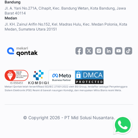
Bandung
Jl. A. Yani No.271A, Cihapit, Kec. Bandung Wetan, Kota Bandung, Jawa
Barat 40114
Medan
Jl. KH. Zainul Arifin No.152, Kel. Madras Hulu, Kec. Medan Polonia, Kota
Medan, Sumatera Utara 20151
Mekari Qontak telah tersertifikasi ISO/IEC 27001:2022 oleh BSI Group, terdaftar sebagai Penyelenggara
Sistem Elektronik (PSE) Resmi di bawah naungan Komdigi, dan merupakan Mitra Bisnis resmi Meta.
© Copyright 2026 - PT Mid Solusi Nusantara.