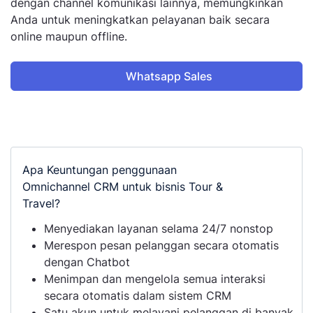
dengan channel komunikasi lainnya, memungkinkan
Anda untuk meningkatkan pelayanan baik secara
online maupun offline.
Whatsapp Sales
Apa Keuntungan penggunaan
Omnichannel CRM untuk bisnis Tour &
Travel?
Menyediakan layanan selama 24/7 nonstop
Merespon pesan pelanggan secara otomatis
dengan Chatbot
Menimpan dan mengelola semua interaksi
secara otomatis dalam sistem CRM
Satu akun untuk melayani pelanggan di banyak