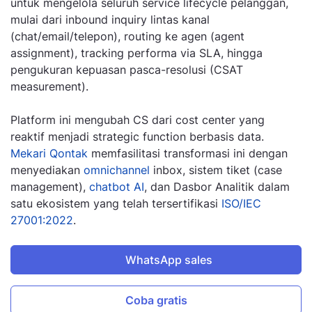
untuk mengelola seluruh service lifecycle pelanggan,
mulai dari inbound inquiry lintas kanal
(chat/email/telepon), routing ke agen (agent
assignment), tracking performa via SLA, hingga
pengukuran kepuasan pasca-resolusi (CSAT
measurement).
Platform ini mengubah CS dari cost center yang
reaktif menjadi strategic function berbasis data.
Mekari Qontak
memfasilitasi transformasi ini dengan
menyediakan
omnichannel
inbox, sistem tiket (case
management),
chatbot AI
, dan Dasbor Analitik dalam
satu ekosistem yang telah tersertifikasi
ISO/IEC
27001:2022
.
WhatsApp sales
Coba gratis