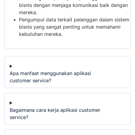
bisnis dengan menjaga komunikasi baik dengan
mereka.
Pengumpul data terkait pelanggan dalam sistem
bisnis yang sangat penting untuk memahami
kebutuhan mereka.
Apa manfaat menggunakan aplikasi
customer service?
Bagaimana cara kerja aplikasi customer
service?