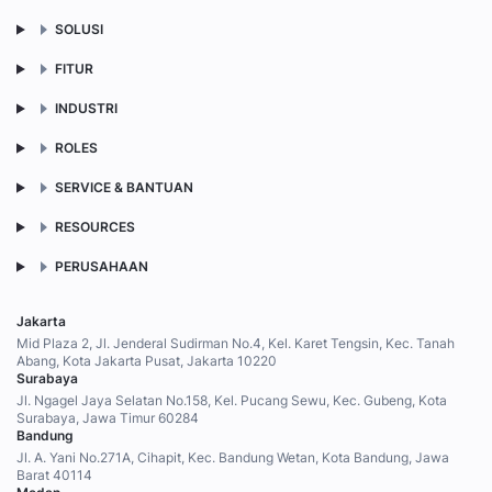
SOLUSI
FITUR
INDUSTRI
ROLES
SERVICE & BANTUAN
RESOURCES
PERUSAHAAN
Jakarta
Mid Plaza 2, Jl. Jenderal Sudirman No.4, Kel. Karet Tengsin, Kec. Tanah
Abang, Kota Jakarta Pusat, Jakarta 10220
Surabaya
Jl. Ngagel Jaya Selatan No.158, Kel. Pucang Sewu, Kec. Gubeng, Kota
Surabaya, Jawa Timur 60284
Bandung
Jl. A. Yani No.271A, Cihapit, Kec. Bandung Wetan, Kota Bandung, Jawa
Barat 40114