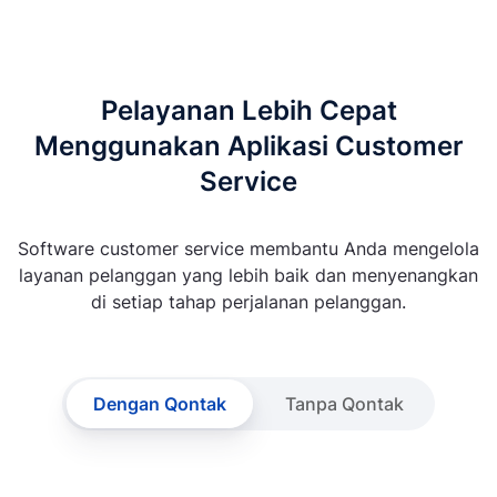
Pelayanan Lebih Cepat
Menggunakan Aplikasi Customer
Service
Software customer service membantu Anda mengelola
layanan pelanggan yang lebih baik dan menyenangkan
di setiap tahap perjalanan pelanggan.
Dengan Qontak
Tanpa Qontak