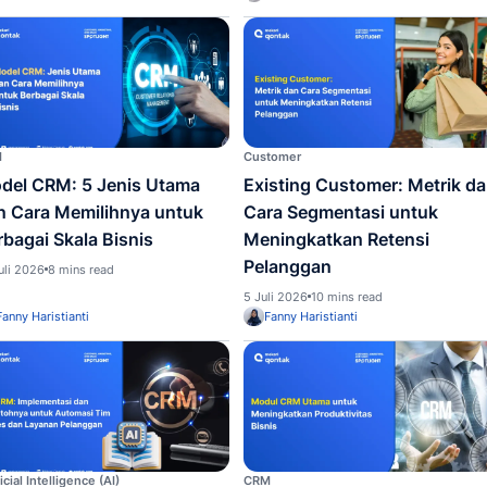
Customer
CRM
Testimoni: Jenis dan Cara
Tekn
Mendapatkan Ulasan
untu
Pelanggan Secara Autentik
dan P
14 Juli 2026
10 mins read
13 Juli 
Pame
Fanny Haristianti
CRM
Custom
Model CRM: 5 Jenis Utama
Exist