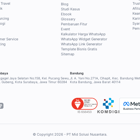
tis dari Mekari
tak Blog secara gratis untuk
usif ke konten pilihan tentang
, dan sales untuk menjawab
!
INDUSTRI
SERVICE & BA