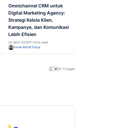
Segmentasi untuk
untuk Bisnis Digita
gkatkan Retensi
Meningkatkan Loyal
nggan
Pelanggan
026
10 mins read
29 Mei 2026
8 mins read
Irvine Althaf Fulca
 Haristianti
Omnichannel
ul CRM Utama untuk
Omnichannel CRM 
gkatkan Produktivitas
Digital Marketing 
s
Strategi Kelola Klien