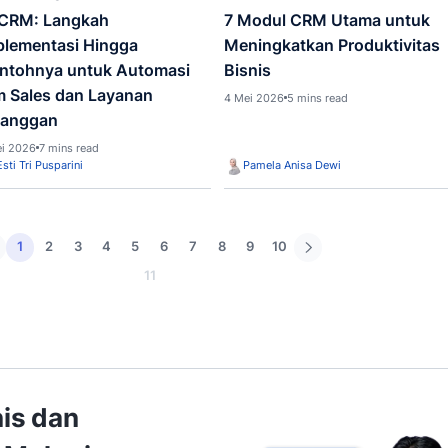
dan Cara Memilihnya untuk
Cara 
Berbagai Skala Bisnis
Menin
Pela
13 Juli 2026
8 mins read
5 Juli 2
Fanny Haristianti
Fanny
Artificial Intelligence (AI)
CRM
AI CRM: Langkah
7 Mod
Implementasi Hingga
Menin
Contohnya untuk Automasi
Bisni