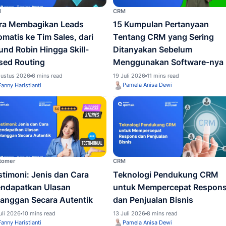
kait sales
CRM
CRM
Cara Membagikan Leads
15 Ku
Otomatis ke Tim Sales, dari
Tenta
Round Robin Hingga Skill-
Ditan
Based Routing
Meng
4 Agustus 2026
6 mins read
19 Juli 
Pame
Fanny Haristianti