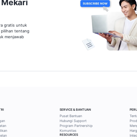
Tim Sales dan Layanan
4 Mei 2
Pelanggan
7 Mei 2026
7 mins read
Esti Tri Pusparini
Pame
1
2
3
4
5
6
7
8
9
11
ps bisnis dan