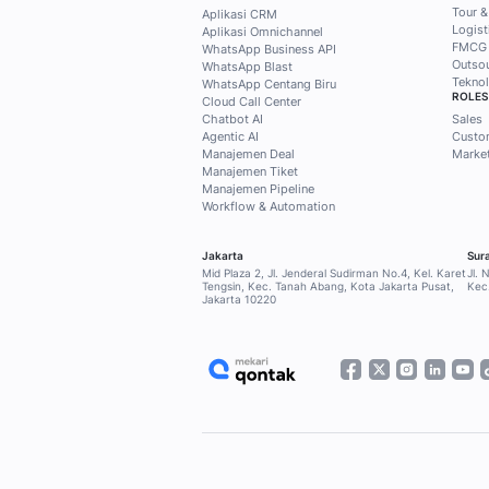
solusi prak
Qontak
Subscribe Mekari Qon
dapatkan akses ekskl
customer, marketing
kebutuhan Anda.
Subscribe sekarang
Home
Blog
Klien Kami
SOLUSI