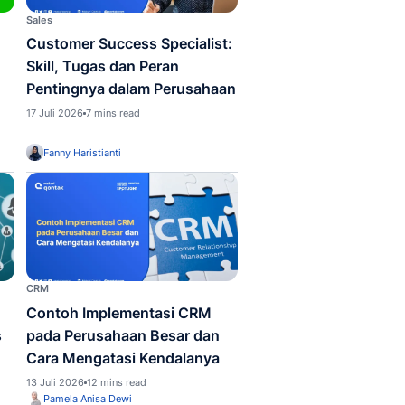
Sales
mpulan Pertanyaan
Customer Success S
ng CRM yang Sering
Skill, Tugas dan Pe
yakan Sebelum
Pentingnya dalam 
gunakan Software-nya
17 Juli 2026
7 mins read
2026
11 mins read
la Anisa Dewi
Fanny Haristianti