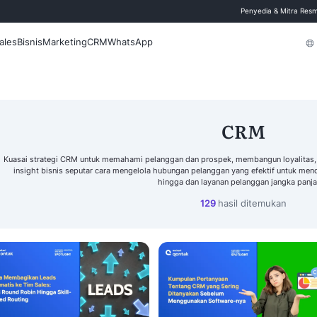
 Blog
Fitur
Sales
Bisnis
Marketing
CRM
WhatsApp
Cari
Kuasai strategi CRM untuk memahami pelanggan da
insight bisnis seputar cara mengelola hubunga
hingga d