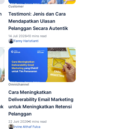
ng
Customer
ting Executive: Skill dan
Testimoni: Jenis d
h Penerapan Tugasnya
Mendapatkan Ulas
 Perusahaan
Pelanggan Secara A
2026
6 mins read
14 Juli 2026
10 mins read
 Haristianti
Fanny Haristianti