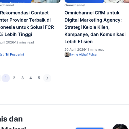
untuk Bisnis Digital dalam
Menin
Meningkatkan Loyalitas
Prosp
Pelanggan
21 Mei 
29 Mei 2026
8 mins read
Irvine Althaf Fulca
Irvin
Omnichannel
Omnich
10 Rekomendasi Contact
Omni
Center Provider Terbaik di
Digit