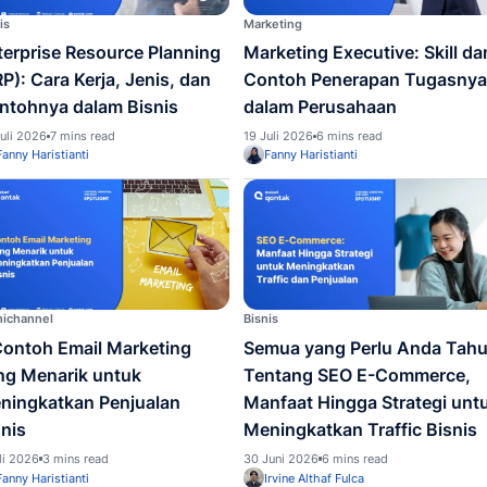
kait sales
Bisnis
Marketi
Enterprise Resource Planning
Marke
(ERP): Cara Kerja, Jenis, dan
Conto
Contohnya dalam Bisnis
dalam
26 Juli 2026
7 mins read
19 Juli 
Fanny Haristianti
Fanny