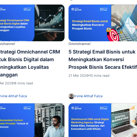
Omnichannel
Bisnis
6 Contoh Email Marketing
Semua
yang Menarik untuk
Tent
Meningkatkan Penjualan
Manfa
Bisnis
Menin
8 Juli 2026
3 mins read
30 Juni
Irvin
Fanny Haristianti
Omnichannel
Omnich
5 Strategi Omnichannel CRM
5 Str