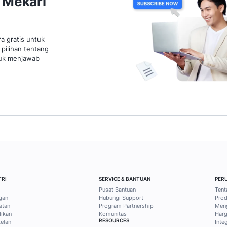
Indonesia untuk Solusi FCR
Strate
50% Lebih Tinggi
Kampa
Lebih
20 April 2026
12 mins read
20 April
Esti Tri Pusparini
Irvin
1
2
3
4
5
ps bisnis dan