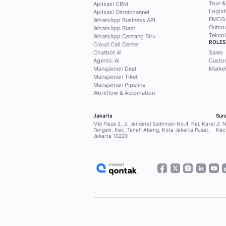
solusi prak
Qontak
Subscribe Mekari Qon
dapatkan akses ekskl
customer, marketing
kebutuhan Anda.
Subscribe sekarang
Home
Blog
Klien Kami
SOLUSI