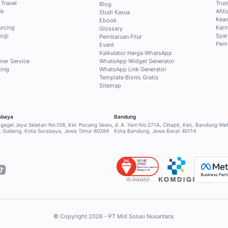
tis dari Mekari
tak Blog secara gratis untuk
usif ke konten pilihan tentang
, dan sales untuk menjawab
!
INDUSTRI
SERVICE & BA