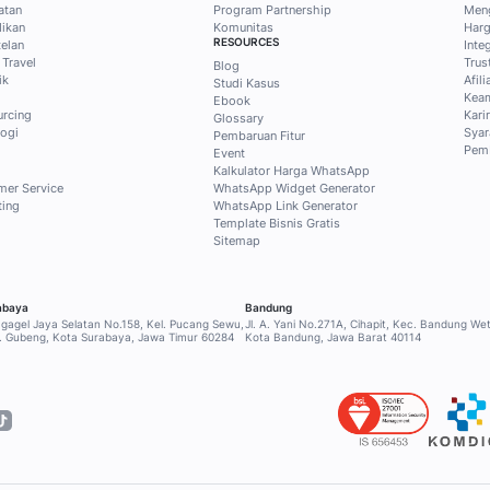
ps bisnis dan
tis dari Mekari
tak Blog secara gratis untuk
usif ke konten pilihan tentang
, dan sales untuk menjawab
!