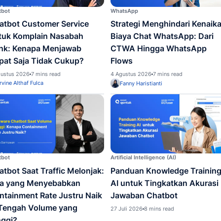
kait sales
Chatbot
WhatsA
Chatbot Customer Service
Strat
untuk Komplain Nasabah
Biaya
Bank: Kenapa Menjawab
CTWA
Cepat Saja Tidak Cukup?
Flow
4 Agustus 2026
7 mins read
4 Agust
Irvine Althaf Fulca
Fanny