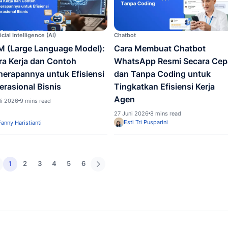
Artificial Intelligence (AI)
Chatbot
AI Autoresponder: Cara Kerja
5 Ins
dan Contohnya untuk
2026
Efisiensi Tim CS
Imple
Custo
26 Juli 2026
5 mins read
dan B
7 Juli 2
Irvin
Fanny Haristianti
Artificial Intelligence (AI)
Chatbot