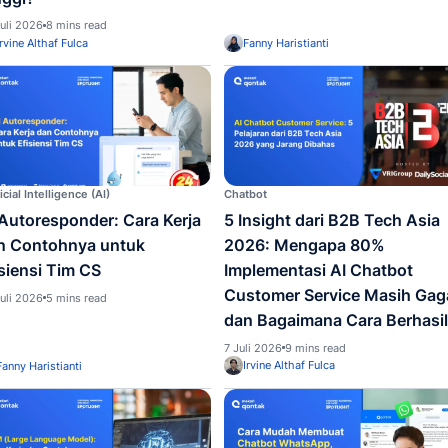
Chatbot
Artificia
Chatbot Saat Traffic Melonjak:
Pandu
Apa yang Menyebabkan
AI un
Containment Rate Justru Naik
Jawa
di Tengah Volume yang
27 Juli 
Tinggi?
29 Juli 2026
8 mins read
Irvine Althaf Fulca
Fanny