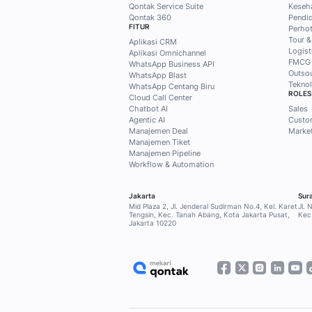
Temukan ti
solusi prak
Qontak
Subscribe Mekari Qon
dapatkan akses ekskl
customer, marketing
kebutuhan Anda.
Subscribe sekarang