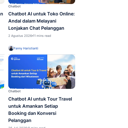
pp
Chatbot
egi Menghindari Kenaikan
Chatbot AI untuk T
 Chat WhatsApp: Dari
Andal dalam Melay
 Hingga WhatsApp
Lonjakan Chat Pel
s
2 Agustus 2026
11 mins read
us 2026
7 mins read
 Haristianti
Fanny Haristianti