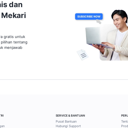
LLM (Large Language Model):
Cara
Cara Kerja dan Contoh
Whats
Penerapannya untuk Efisiensi
dan T
Operasional Bisnis
Tingk
Agen
5 Juli 2026
9 mins read
27 Juni
Esti 
Fanny Haristianti
1
2
3
4
5
6