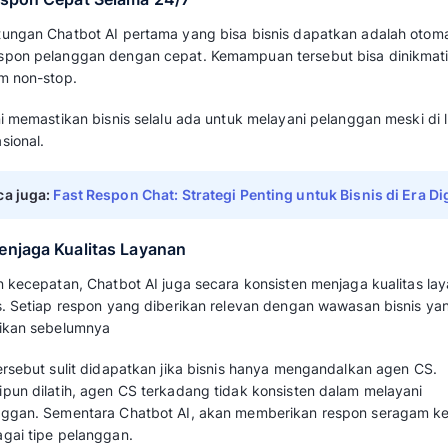
Inovasi terbaru Mekari Qontak kembangkan 
OpenAI. Teknologi tersebut mampu memberika
Chatbot AI Mekari Qontak juga mampu meny
komunikasi bisnis Anda. Dengan begitu, respo
natural seperti berbicara dengan agen CS An
Namun sebelum itu, Anda perlu memasukkan in
bisnis Anda. Kemudian Chatbot AI akan secar
dan gaya komunikasi bisnis Anda untuk memb