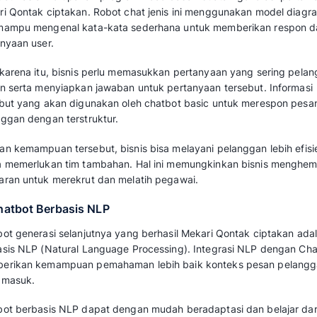
Jenis-Jenis Chatbot ya
Mekari Qontak
Mekari Qontak memiliki tiga pilihan Chatbot y
kebutuhan. Berikut penjelasannya:
1. Chatbot Basic
Chatbot Basic merupakan program kecerdasa