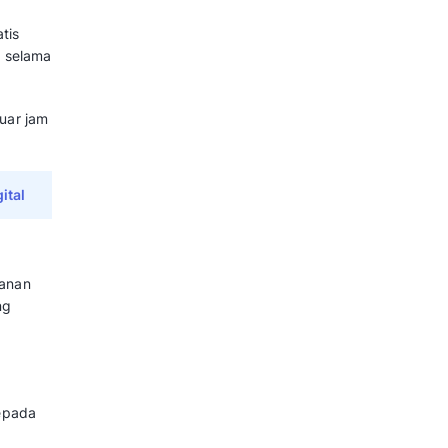
adalah Chatbot yang didukun
n respon yang dipersonalisasi.
esuaikan respon dengan gaya
n yang diberikan akan lebih
da.
formasi yang relevan terkait
a otomatis mempelajari konteks
erikan respon yang relevan.