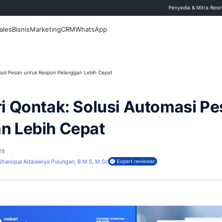
 Blog
Fitur
Sales
Bisnis
Marketing
CRM
WhatsApp
ntak: Solusi Automasi Pesan untuk Respon Pelanggan Lebih Cepat
 Mekari Qontak: Solusi
anggan Lebih Cepat
rui
20 Januari 2026
Shaniqua Adalawiya Pulungan, B.M.S, M.Sc
ireview oleh: