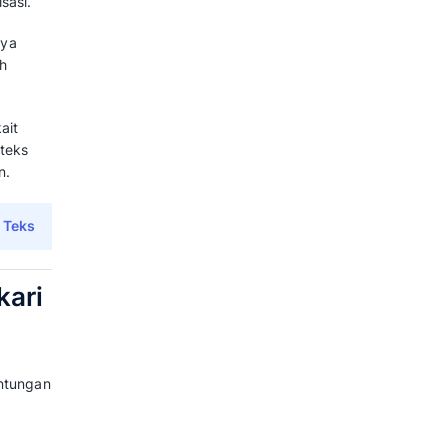
ik konteks pesan pelanggan
radaptasi dan belajar dari
at menyempurnakan respon
 kunci tertentu sehingga dapat
ntekstual serta menciptakan
engertian, Cara Kerja, dan 