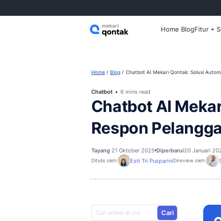
Home
Home
Blog
Chatbot AI Mekari Qo
Chatbot
6 mins read
Chatbot AI
Respon Pel
Tayang
21 Oktober 2025
Diperba
Esti Tri Pusparini
Ditulis oleh:
D