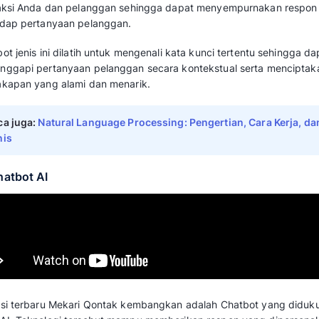
Mekari Qontak ciptakan. Robot chat jenis in
dan mampu mengenal kata-kata sederhana u
pertanyaan user.
Oleh karena itu, bisnis perlu memasukkan pe
ajukan serta menyiapkan jawaban untuk perta
tersebut yang akan digunakan oleh chatbot 
pelanggan dengan terstruktur.
Dengan kemampuan tersebut, bisnis bisa mela
tanpa memerlukan tim tambahan. Hal ini me
anggaran untuk merekrut dan melatih pegawa
2. Chatbot Berbasis NLP
Chatbot generasi selanjutnya yang berhasil 
berbasis NLP (Natural Language Processing)