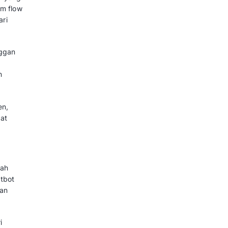
ng Ditawarkan
ang bisa bisnis gunakan sesuai
n buatan generasi pertama yang