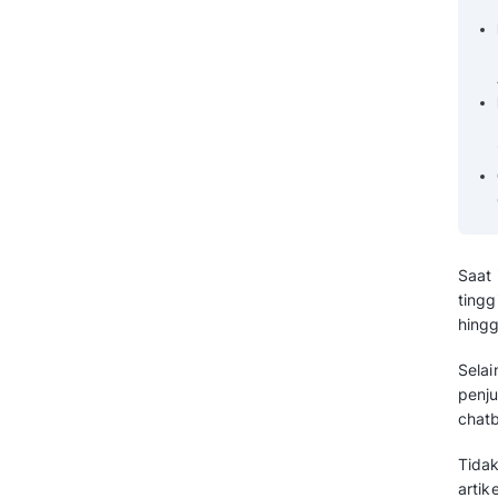
Pertanyaan yang Sering Diajukan
Tentang Chatbot AI Mekari
Qontak (FAQ)