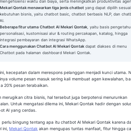
Chatbot AI Mekari Qontak: Solusi Automasi Pesan 
Mekari Qontak Highlights
Chatbot AI Mekari Qontak menjadi solusi o
merespons pelanggan dengan cepat 24/7.
Chatbot AI Mekari Qontak dapat
meningkat
mengefisiensi waktu dan biaya, serta men
Mekari Qontak menawarkan tiga jenis chat
kebutuhan bisnis, yaitu chatbot basic, ch
AI.
Beberapa fitur utama Chatbot AI Mekari Q
personalisasi, kustomisasi alur & routing 
integrasi pembayaran dan integrasi Whats
Cara menggunakan Chatbot AI Mekari Qon