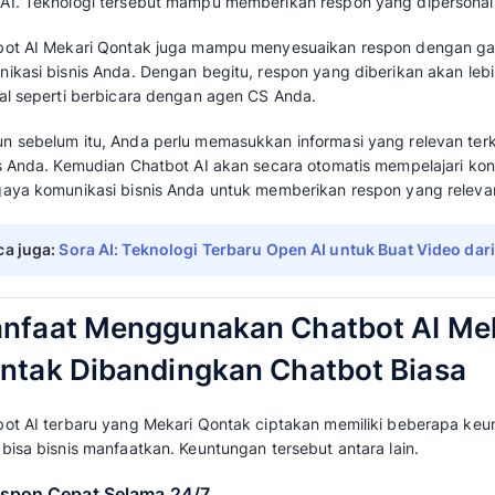
memberikan kemampuan pemahaman lebih ba
yang masuk.
Chatbot berbasis NLP dapat dengan mudah be
interaksi Anda dan pelanggan sehingga dap
terhadap pertanyaan pelanggan.
Chatbot jenis ini dilatih untuk mengenali kata
menanggapi pertanyaan pelanggan secara ko
percakapan yang alami dan menarik.
Baca juga: 
Natural Language Processing: P
Jenis
3. Chatbot AI