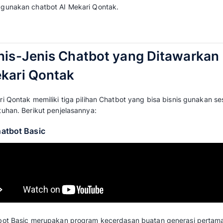
Chatbot pada halaman dashboard Mekari 
Saat ini, kecepatan dalam merespons pelang
tingginya volume pesan masuk sering kali m
hingga 20% pesan terabaikan.
Selain merugikan citra bisnis, hal tersebut j
penjualan. Untuk mengatasi dilema ini, Mekar
chatbot AI yang cerdas.
Tidak perlu bingung tentang apa itu chatbot
artikel ini,
Mekari Qontak
akan mengupas tunta
menggunakan chatbot AI Mekari Qontak.