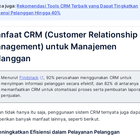
proses, dan sistem teknologi yang digunaka
hubungan dan interaksi bisnis dengan pelang
Tujuan utama penggunaan CRM adalah menin
memaksimalkan loyalitas, serta mendorong pe
pemantauan dan pengelolaan data pelanggan d
Dapat dikatakan bahwa CRM ini sangat leng
operasional bisnis. Pasalnya, sistem CRM su
pelanggan, dan pemasaran dalam satu dashb
Untuk lebih memahaminya, Anda juga bisa me
Mekari Qontak berikut untuk mendalami apa 