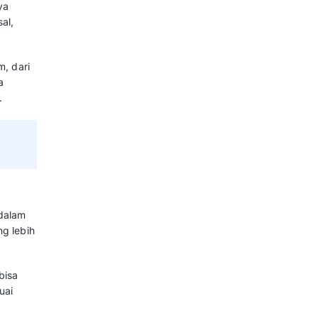
k yang Dapat Tingkatkan
 Relationship
najemen
menggunakan CRM untuk
ektif, dan 82% di antaranya