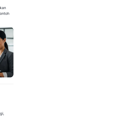
 lagi pelengkap, melainkan tulang
tumbuh.
e State of Sales 2026 dalam
i CRM menutup 26% lebih banyak
kin sulit melacak siapa
an mana yang terselip, dan
pakan. Sementara spreadsheet dan
ari Qontak Blog
ini, Anda akan
, jenis-jenisnya, hingga contoh
dikan acuan.