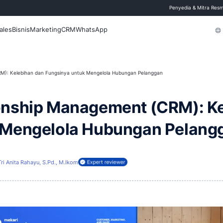
 Blog
Fitur
Sales
Bisnis
Marketing
CRM
WhatsApp
ip Management (CRM): Kelebihan dan Fungsinya untuk Mengelola Hubunga
elationship Managemen
untuk Mengelola Hubu
rbarui
2 Juli 2026
Tri Anita Rahayu, S.Pd., M.Ikom
ireview oleh: