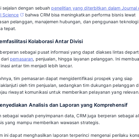
memanfaatkan CRM untuk otomatisasi pro
penjualan.
Namun tidak hanya itu saja, penggunaan sis
memberikan banyak manfaat lainnya, seperti 
1. Meningkatkan Efisiensi dalam Pelay
CRM mampu mengotomatisasi berbagai tugas 
menyita banyak waktu, seperti penginputan d
hingga penjadwalan pertemuan.
Seluruh informasi pelanggan tersimpan secara
riwayat transaksi, preferensi, hingga interak
menanggapi pertanyaan atau menyelesaikan k