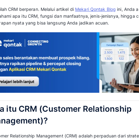
Saat ini, sistem pengelolaan pelanggan bukan
punggung operasional bisnis yang serius ber
Hal ini sejalan menurut
laporan Salesforc
Searchlab
, tim penjualan yang memaka
transaksi dibanding tim tanpa CRM.
Masalahnya, makin besar bisnis Anda maka ma
pelanggan yang sudah di-follow up, percakap
prospek mana yang nyaris closing tapi terlu
catatan manual mulai bocor di sana-sini.
Di sinilah CRM berperan. Melalui artikel di
Mek
memahami apa itu CRM, fungsi dan manfaatnya
penerapan nyata yang bisa langsung Anda ja