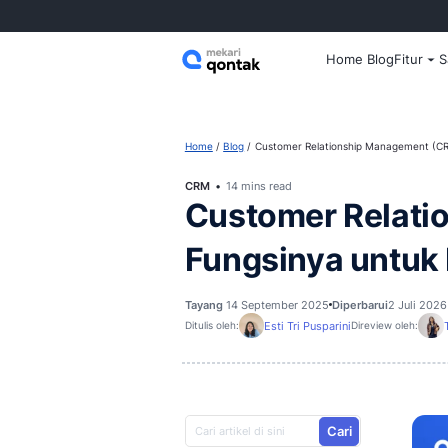
Home
Home
Blog
Customer Relationsh
CRM
14 mins read
Customer R
Fungsinya 
Tayang
14 September 2025
Dipe
Esti Tri Pusparini
Ditulis oleh:
D