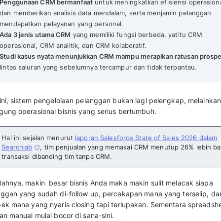
Customer Relationship Management (CRM): Kelebihan dan F
Mekari Qontak Highlights
CRM (Customer Relationship Management
untuk mengelola, memperkuat, dan memel
pelanggan.
Penggunaan CRM bermanfaat
untuk mening
dan memberikan analisis data mendalam, 
mendapatkan pelayanan yang personal.
Ada 3 jenis utama CRM
yang memiliki fung
operasional, CRM analitik, dan CRM kolabor
Studi kasus nyata menunjukkan CRM mamp
lintas saluran yang sebelumnya tercampur 