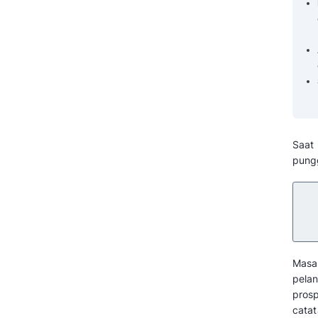
Komponen Utama dalam CRM
(Customer Relationship
Management) yang Perlu
Bisnis Pahami
Konsep Dasar CRM
(Customer Relationship
Management)
Tahapan dalam Sistem CRM
(Customer Relationship
Management)
Contoh CRM (Customer
Relationship Management)
dalam Dunia Bisnis
Tingkatkan Hubungan
Pelanggan Bisnis Anda
dengan Aplikasi CRM Mekari
Qontak!
Pertanyaan yang Sering
Ditanyakan Seputar CRM (FAQ)