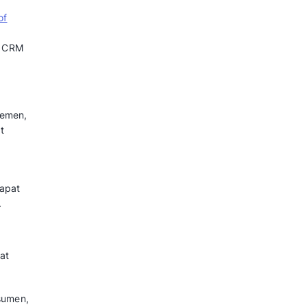
ses serta pembuatan laporan
tem CRM ternyata juga dapat
berikut.
anan Pelanggan
administratif yang biasanya
ata, pengiriman email massal,
 terpusat dalam satu sistem, dari
si sebelumnya. Tim Anda bisa
eluhan secara lebih cepat.