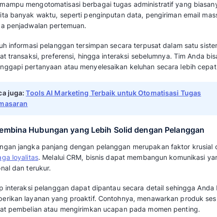
Baca juga:
Rekomendasi Tools CRM Terbai
Retensi Pelanggan Hingga 40%
Manfaat CRM (Customer
Management) untuk Ma
Pelanggan
Menurut
Findstack
, 92% perusahaan 
menyimpan informasi pelanggan secara ef