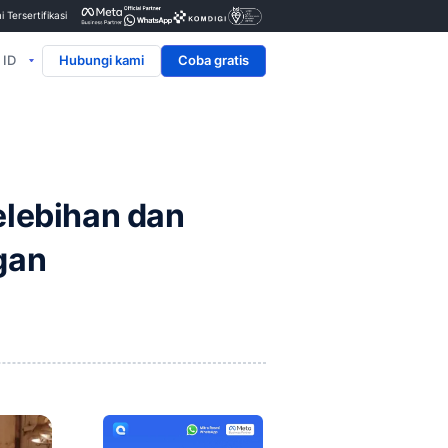
Penyedia & Mitra Resmi Tersertifikasi
ID
Hubungi kami
n Pelanggan
t (CRM): Kelebihan da
ngan Pelanggan