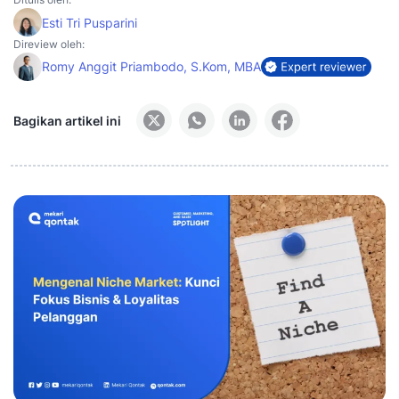
Esti Tri Pusparini
Direview oleh:
Romy Anggit Priambodo, S.Kom, MBA
Bagikan artikel ini