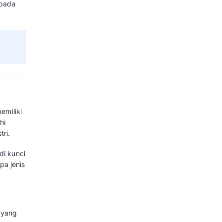
ri untuk tumbuh. Namun, melakukan
engembangkan bisnis.
 ini. Survei The Boston Consulting
sahaan menganggap inovasi
usaha mereka.
p relevan meskipun dunia sering
n teknologi saat ini.
baik agar tetap bisa bersaing
eharusan, mengingat saat ini ada
agar perusahaan tetap relevan