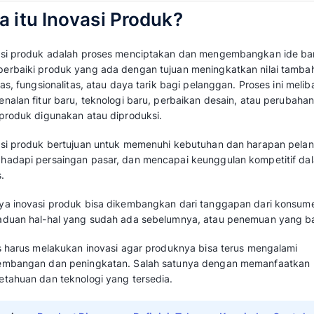
Dalam upaya mengembangkan usahanya, seba
produk. Hal ini berbarti mereka berusaha me
suatu produk sehingga bisa menarik minat le
meningkatkan profit perusahaan.
Sayangnya untuk melakukan inovasi tidak sem
melakukannya. Sebagian gagal menciptakan p
pasaran.
Maka dari itu, sebagai pelaku usaha, Anda p
membuat inovasi produk agar bisa bersaing d
Ketahui selengkapnya dalam ulasan
Mekari Q
Apa itu Inovasi Produk?
Inovasi produk adalah proses menciptakan 