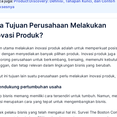
memperbaiki produk yang ada dengan tujuan 
kualitas, fungsionalitas, atau daya tarik bagi
pengenalan fitur baru, teknologi baru, perba
cara produk digunakan atau diproduksi.
Inovasi produk bertujuan untuk memenuhi ke
menghadapi persaingan pasar, dan mencapai
bisnis.
Adanya inovasi produk bisa dikembangkan da
perpaduan hal-hal yang sudah ada sebelumn
Bisnis harus melakukan inovasi agar produkn
perkembangan dan peningkatan. Salah satu
pengetahuan dan teknologi yang tersedia.