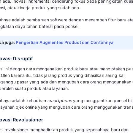
dalam menghadapi perubahan.
3. Sebagai ciri khas bisnis
Tujuan dari inovasi produk diantaranya menc
dengan kompetitor. Selain itu, pastikan produ
belum dimiliki produk manapun di pasaran.
Selain produk, Anda juga bisa berinovasi terha
akan membuat produktivitas Anda meningkat 
pendapatan perusahaan.
Baca juga:
Apa itu Manajemen Brand? Car
Contohnya
Jenis-Jenis Inovasi Pro