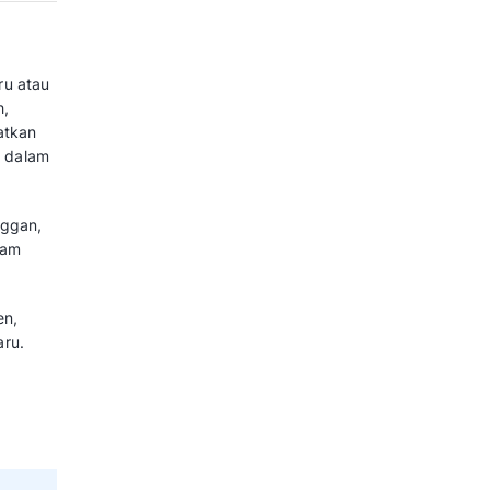
gian bisnis melakukan invovasi
mberikan nilai tambah terhadap
bih banyak audiens dan
ua bisnis bisa sukses
roduk inovasi yang laku di
erlu mengetahui bagaimana cara
engan brand lain secara sehat.
ontak blog
berikut.
dan mengembangkan ide baru atau