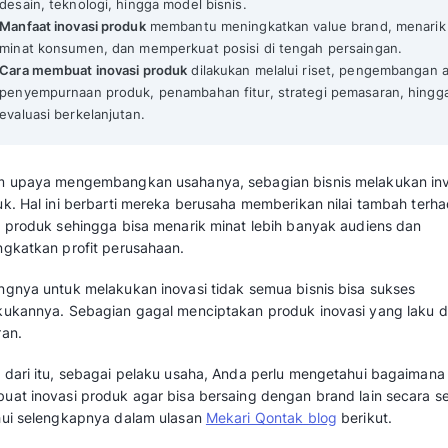
Mekari Qontak Highlights
Inovasi produk adalah
upaya menciptakan 
untuk meningkatkan nilai tambah dan daya 
Tujuan inovasi
meliputi mendorong pertum
di pasar, dan membangun ciri khas yang 
Jenis inovasi produk
mencakup inovasi inkre
desain, teknologi, hingga model bisnis.
Manfaat inovasi produk
membantu meningka
minat konsumen, dan memperkuat posisi d
Cara membuat inovasi produk
dilakukan me
penyempurnaan produk, penambahan fitur,
evaluasi berkelanjutan.