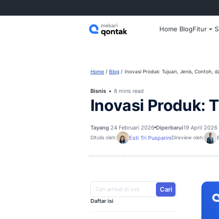
Home
Home
Blog
Inovasi Produk: Tuju
Bisnis
8 mins read
Inovasi Pr
Tayang
24 Februari 2026
Diperba
Esti Tri Pusparini
Ditulis oleh:
D