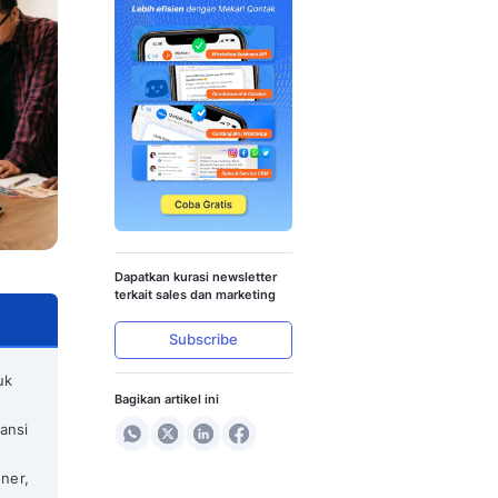
h, dan Cara Membuatnya
Dapatkan kura
terkait sales 