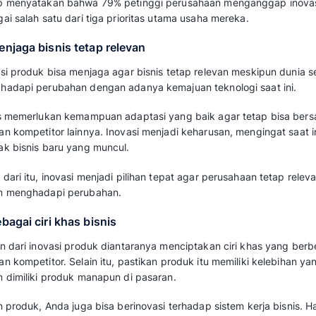
Baca juga:
Product Discovery: Definisi, T
Suksesnya
Apa Tujuan Perusahaan
Inovasi Produk?
Tujuan utama melakukan inovasi produk adal
pasar dengan menyediakan banyak pilihan pr
mendorong perusahaan untuk berkembang, b
pelanggan, dan tetap relevan dalam lingkung
Berikut ini tujuan lain suatu perusahaan perlu
1. Mendukung pertumbuhan usaha