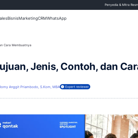
 Blog
Fitur
Sales
Bisnis
Marketing
CRM
WhatsApp
an, Jenis, Contoh, dan Cara Membuatnya
oduk: Tujuan, Jenis, Co
rui
19 April 2026
Romy Anggit Priambodo, S.Kom, MBA
ireview oleh: