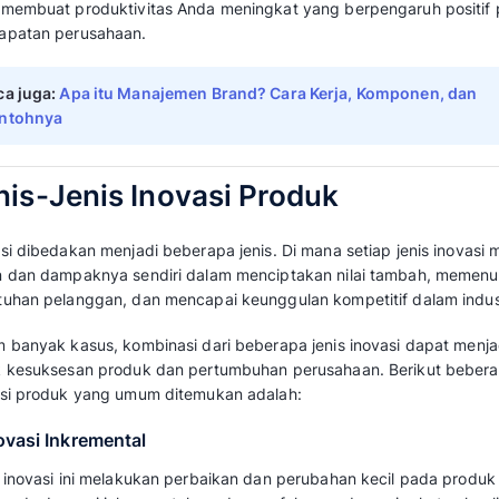
Setiap bisnis memang memiliki cara tersendi
inovasi merupakan cara yang tepat untuk m
Banyak pelaku bisnis yang telah mengakui hal
Group menyatakan bahwa 79% petinggi peru
sebagai salah satu dari tiga prioritas utama 
2. Menjaga bisnis tetap relevan
Inovasi produk bisa menjaga agar bisnis teta
menghadapi perubahan dengan adanya kemajua
Bisnis memerlukan kemampuan adaptasi yang 
dengan kompetitor lainnya. Inovasi menjadi k
banyak bisnis baru yang muncul.
Maka dari itu, inovasi menjadi pilihan tepat 