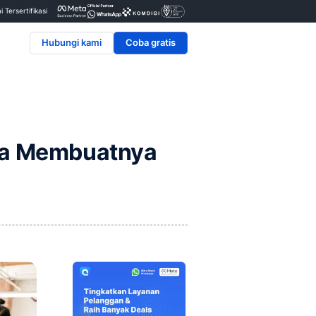
Penyedia & Mitra Resmi Tersertifikasi
Hubungi kami
ntoh, dan Cara Membuat