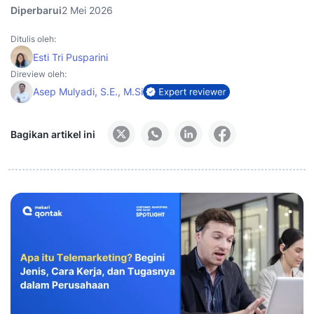
Diperbarui
2 Mei 2026
Ditulis oleh:
Esti Tri Pusparini
Direview oleh:
Asep Mulyadi, S.E., M.Si
Bagikan artikel ini