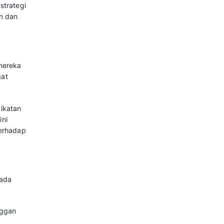
g mendorong pembeli untuk
an menawarkan produk tambahan
i.
lalui
paket
bundling
diskon, atau
mendasikan produk terkait
di salah satu kunci untuk
luruhan.
 dan Strategi Pentingnya
Selling untuk