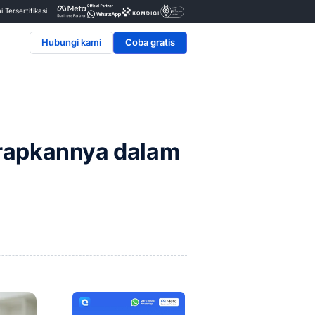
Penyedia & Mitra Resmi Tersertifikasi
Hubungi kami
an Cara Menerapkannya 