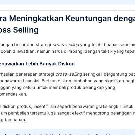
Dengan memberikan banyak pilihan dan solusi
cenderung tetap bertahan dan tidak beralih k
4. Meminimalisir Biaya Pemasaran
Strategi penjualan ini sangat menguntungka
pemasaran atau
Customer Acquisition Cost
Perusahaan tidak perlu mengeluarkan anggar
baru. Mereka cukup memanfaatkan
databas
menawarkan produk pelengkap, menghilangka
dan promosi yang mahal.
Baca juga:
Cara Menghitung Customer Acqu
Keuntungannya