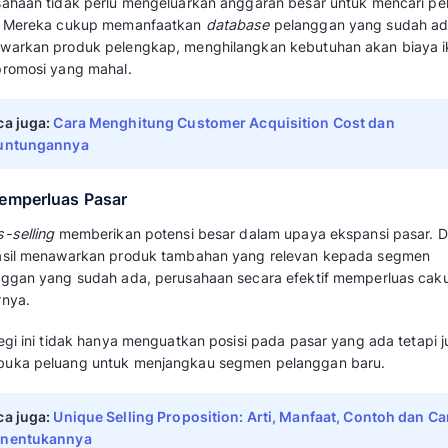
penjualan perusahaan
(Revenue Growth).
Fokus strategi ini adalah menjual barang pe
yang sudah ada. Misalnya, menawarkan akseso
pelanggan membeli smartphone akan secara si
transaksi rata-rata
(Average Transaction Valu
Baca juga:
Mengenal Revenue Stream, Fun
3. Mengurangi Tingkat Churn Rate
Secara tidak langsung, metode
cross-selling
mengurangi tingkat
churn rate
atau potensi 
merasa puas karena layanan yang diberikan 
tambahan yang relevan memenuhi kebutuhan