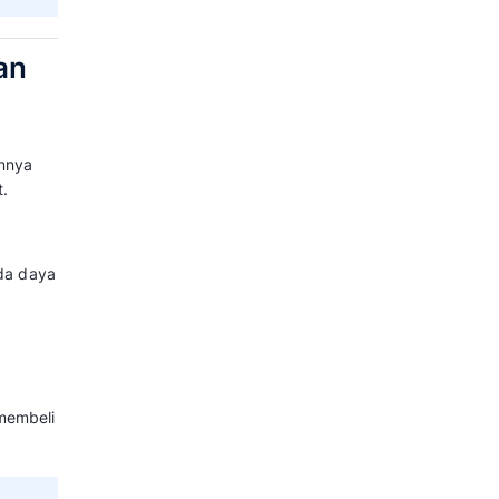
 terintegrasi, pelanggan
e kompetitor.
n karena dapat menekan biaya
(CAC)
.
an besar untuk mencari pelanggan
e
pelanggan yang sudah ada untuk
n kebutuhan akan biaya iklan
isition Cost dan 