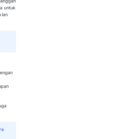
ndukung kepada basis pelanggan
ris seperti casing saat
gnifikan meningkatkan nilai
e).
gsi, Jenis dan Contohnya
yang cerdas membantu
kehilangan pelanggan. Pelanggan
melalui penawaran produk
 mereka secara menyeluruh.