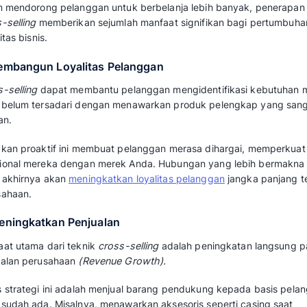
Cross-selling
adalah strategi pemasaran yan
membelanjakan uangnya lebih banyak deng
yang relevan dengan barang yang mereka bel
Strategi ini mudah ditemukan di toko retail me
di
e-commerce
yang secara otomatis mereko
setelah barang masuk keranjang. Hal ini menja
meningkatkan pendapatan bisnis secara kese
Baca juga:
Up Selling: Pengertian, Contoh
Manfaat Strategi Cross 
Bisnis