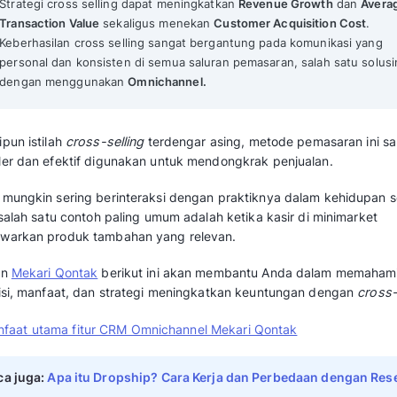
Apa itu Cross Selling? Manfaat dan Cara 
Mekari Qontak Highlights
Cross selling adalah
strategi pemasaran y
untuk membelanjakan lebih banyak uang
tambahan yang relevan.
Strategi cross selling dapat meningkatka
Transaction Value
sekaligus menekan
Cus
Keberhasilan cross selling sangat bergan
personal dan konsisten di semua saluran 
dengan menggunakan
Omnichannel.
Meskipun istilah
cross-selling
terdengar asin