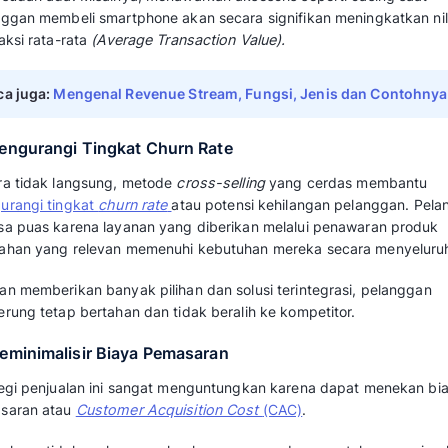
Selain mendorong pelanggan untuk berbelanja
cross-selling
memberikan sejumlah manfaat s
stabilitas bisnis.
1. Membangun Loyalitas Pelanggan
Cross-selling
dapat membantu pelanggan men
yang belum tersadari dengan menawarkan p
relevan.
Tindakan proaktif ini membuat pelanggan me
emosional mereka dengan merek Anda. Hubun
pada akhirnya akan
meningkatkan loyalitas 
perusahaan.
2. Meningkatkan Penjualan
Manfaat utama dari teknik
cross-selling
adal