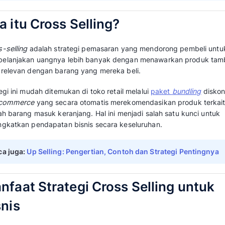
populer dan efektif digunakan untuk mendon
Anda mungkin sering berinteraksi dengan pra
hari, salah satu contoh paling umum adalah ke
menawarkan produk tambahan yang relevan.
Ulasan
Mekari Qontak
berikut ini akan mem
definisi, manfaat, dan strategi meningkatka
Baca juga:
Apa itu Dropship? Cara Kerja 
Apa itu Cross Selling?