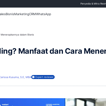
 Blog
Fitur
Sales
Bisnis
Marketing
CRM
WhatsApp
g? Manfaat dan Cara Menerapkannya dalam Bisnis
oss Selling? Manfaat d
arui
3 Mei 2026
Carissa Kusuma, S.E, MBA
ireview oleh: