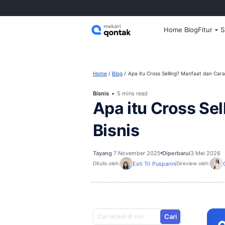
Home
Home
Blog
Apa itu Cross Sellin
Bisnis
5 mins read
Apa itu Cr
Bisnis
Tayang
7 November 2025
Diperb
Esti Tri Pusparini
Ditulis oleh:
D