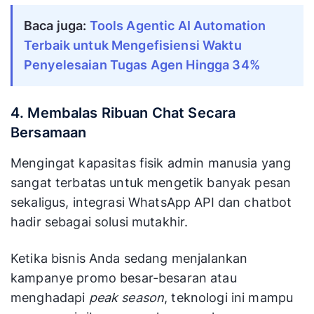
Baca juga:
Tools Agentic AI Automation
Terbaik untuk Mengefisiensi Waktu
Penyelesaian Tugas Agen Hingga 34%
4. Membalas Ribuan Chat Secara
Bersamaan
Mengingat kapasitas fisik admin manusia yang
sangat terbatas untuk mengetik banyak pesan
sekaligus, integrasi WhatsApp API dan chatbot
hadir sebagai solusi mutakhir.
Ketika bisnis Anda sedang menjalankan
kampanye promo besar-besaran atau
menghadapi
peak season
, teknologi ini mampu