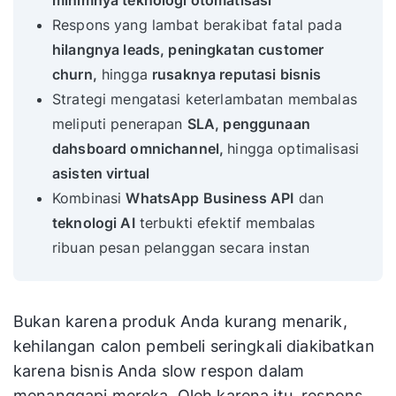
minimnya teknologi otomatisasi
Respons yang lambat berakibat fatal pada
hilangnya leads, peningkatan customer
churn,
hingga
rusaknya reputasi bisnis
Strategi mengatasi keterlambatan membalas
meliputi penerapan
SLA, penggunaan
dahsboard omnichannel,
hingga optimalisasi
asisten virtual
Kombinasi
WhatsApp Business API
dan
teknologi AI
terbukti efektif membalas
ribuan pesan pelanggan secara instan
Bukan karena produk Anda kurang menarik,
kehilangan calon pembeli seringkali diakibatkan
karena bisnis Anda slow respon dalam
menanggapi mereka. Oleh karena itu, respons