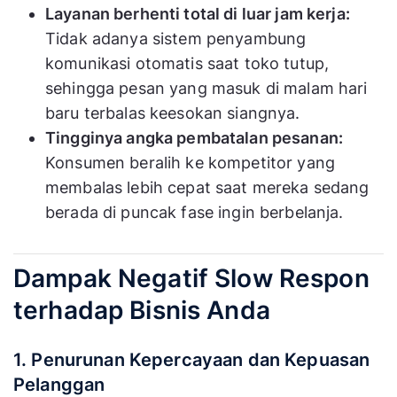
Layanan berhenti total di luar jam kerja:
Tidak adanya sistem penyambung
komunikasi otomatis saat toko tutup,
sehingga pesan yang masuk di malam hari
baru terbalas keesokan siangnya.
Tingginya angka pembatalan pesanan:
Konsumen beralih ke kompetitor yang
membalas lebih cepat saat mereka sedang
berada di puncak fase ingin berbelanja.
Dampak Negatif Slow Respon
terhadap Bisnis Anda
1. Penurunan Kepercayaan dan Kepuasan
Pelanggan