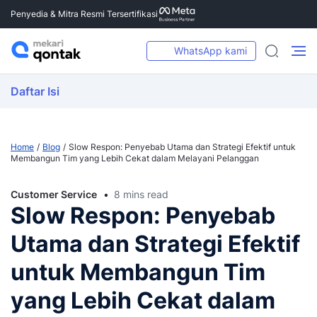
Penyedia & Mitra Resmi Tersertifikasi
WhatsApp kami
Daftar Isi
Home
Blog
Slow Respon: Penyebab Utama dan Strategi Efektif untuk
Membangun Tim yang Lebih Cekat dalam Melayani Pelanggan
Customer Service
8 mins read
Slow Respon: Penyebab
Utama dan Strategi Efektif
untuk Membangun Tim
yang Lebih Cekat dalam