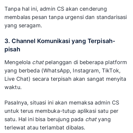
Tanpa hal ini, admin CS akan cenderung
membalas pesan tanpa urgensi dan standarisasi
yang seragam.
3. Channel Komunikasi yang Terpisah-
pisah
Mengelola
chat
pelanggan di beberapa platform
yang berbeda (WhatsApp, Instagram, TikTok,
Live Chat) secara terpisah akan sangat menyita
waktu.
Pasalnya, situasi ini akan memaksa admin CS
untuk terus membuka-tutup aplikasi satu per
satu. Hal ini bisa berujung pada
chat
yang
terlewat atau terlambat dibalas.