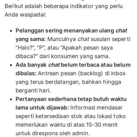
Berikut adalah beberapa indikator yang perlu
Anda waspadai:
Pelanggan sering menanyakan ulang
chat
yang sama:
Munculnya
chat
susulan seperti
“Halo?”, “P”, atau “Apakah pesan saya
dibaca?” dari konsumen yang sama.
Ada banyak
chat
belum terbaca atau belum
dibalas:
Antrean pesan (backlog) di inbox
yang terus berdatangan, bahkan hingga
berganti hari.
Pertanyaan sederhana tetap butuh waktu
lama untuk dijawab:
Informasi mendasar
seperti ketersediaan stok atau lokasi toko
memerlukan waktu di atas 15-30 menit
untuk direspons oleh admin.