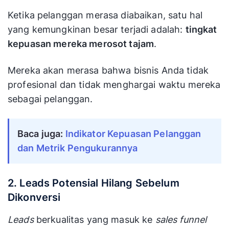
Ketika pelanggan merasa diabaikan, satu hal
yang kemungkinan besar terjadi adalah:
tingkat
kepuasan mereka merosot tajam
.
Mereka akan merasa bahwa bisnis Anda tidak
profesional dan tidak menghargai waktu mereka
sebagai pelanggan.
Baca juga:
Indikator Kepuasan Pelanggan
dan Metrik Pengukurannya
2. Leads Potensial Hilang Sebelum
Dikonversi
Leads
berkualitas yang masuk ke
sales funnel