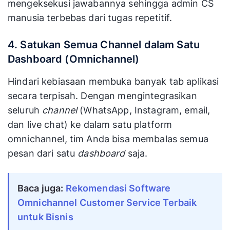
mengeksekusi jawabannya sehingga admin CS
manusia terbebas dari tugas repetitif.
4. Satukan Semua Channel dalam Satu
Dashboard (Omnichannel)
Hindari kebiasaan membuka banyak tab aplikasi
secara terpisah. Dengan mengintegrasikan
seluruh
channel
(WhatsApp, Instagram, email,
dan live chat) ke dalam satu platform
omnichannel, tim Anda bisa membalas semua
pesan dari satu
dashboard
saja.
Baca juga:
Rekomendasi Software
Omnichannel Customer Service Terbaik
untuk Bisnis