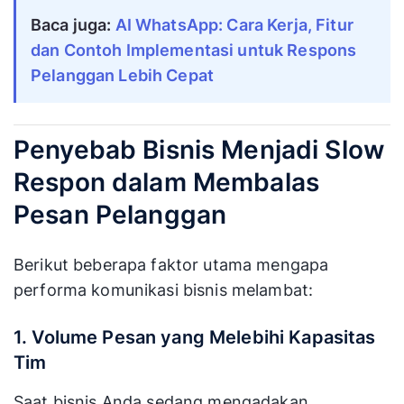
Baca juga:
AI WhatsApp: Cara Kerja, Fitur
dan Contoh Implementasi untuk Respons
Pelanggan Lebih Cepat
Penyebab Bisnis Menjadi Slow
Respon dalam Membalas
Pesan Pelanggan
Berikut beberapa faktor utama mengapa
performa komunikasi bisnis melambat:
1. Volume Pesan yang Melebihi Kapasitas
Tim
Saat bisnis Anda sedang mengadakan