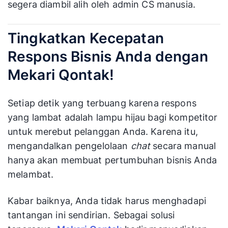
segera diambil alih oleh admin CS manusia.
Tingkatkan Kecepatan
Respons Bisnis Anda dengan
Mekari Qontak!
Setiap detik yang terbuang karena respons
yang lambat adalah lampu hijau bagi kompetitor
untuk merebut pelanggan Anda. Karena itu,
mengandalkan pengelolaan
chat
secara manual
hanya akan membuat pertumbuhan bisnis Anda
melambat.
Kabar baiknya, Anda tidak harus menghadapi
tantangan ini sendirian. Sebagai solusi