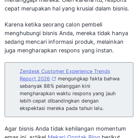
cepat merupakan hal yang krusial dalam bisnis.
Karena ketika seorang calon pembeli
menghubungi bisnis Anda, mereka tidak hanya
sedang mencari informasi produk, melainkan
juga mengharapkan respons yang instan.
Zendesk Customer Experience Trends
Report 2026
mengungkap fakta bahwa
sebanyak 88% pelanggan kini
mengharapkan waktu respons yang jauh
lebih cepat dibandingkan dengan
ekspektasi mereka pada tahun lalu.
Agar bisnis Anda tidak kehilangan momentum
emas ini, artikel
Mekari Qontak Blog
berikut