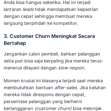
Anda bisa hangus seketika. Hal ini terjadi
lantaran
leads
tidak mendapatkan kepastian
dengan cepat sehingga membuat mereka
langsung berpindah ke kompetitor.
3. Customer Churn Meningkat Secara
Bertahap
Jangankan calon pembeli, bahkan pelanggan
setia pun bisa saja berpaling jika mereka terus-
menerus dilayani dengan
slow respon
.
Momen krusial ini biasanya terjadi saat mereka
membutuhkan bantuan
after-sales
. Jika keluhan
mereka tidak direspons dengan cepat,
persentase pelanggan yang berhenti
berlangganan
(customer churn)
bisa melonjak