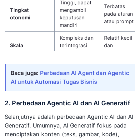
Tinggi, dapat
Terbatas
Tingkat
mengambil
pada aturan
otonomi
keputusan
atau prompt
mandiri
Kompleks dan
Relatif kecil
Skala
terintegrasi
dan
lintas sistem
modular
Orkestrator
Eksekutor
Baca juga:
Perbedaan AI Agent dan Agentic
Peran
proses dan
tugas
keputusan
tertentu
AI untuk Automasi Tugas Bisnis
Umumnya
Belajar dan
statis atau
2. Perbedaan Agentic AI dan AI Generatif
Adaptasi
menyesuaikan
semi-
strategi
dinamis
Selanjutnya adalah perbedaan Agentic AI dan AI
Generatif. Umumnya, AI Generatif fokus pada
menciptakan konten (teks, gambar, kode),