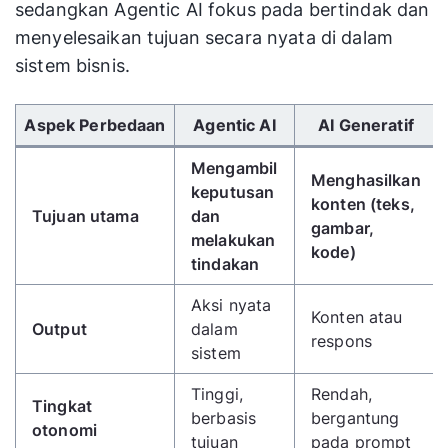
sedangkan Agentic AI fokus pada bertindak dan
menyelesaikan tujuan secara nyata di dalam
sistem bisnis.
Gunakan tombol panah kiri/kanan untuk menggulir 
Aspek Perbedaan
Agentic AI
AI Generatif
Mengambil
Menghasilkan
keputusan
konten (teks,
Tujuan utama
dan
gambar,
melakukan
kode)
tindakan
Aksi nyata
Konten atau
Output
dalam
respons
sistem
Tinggi,
Rendah,
Tingkat
berbasis
bergantung
otonomi
tujuan
pada prompt