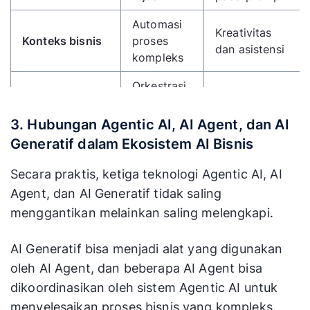
Automasi
Kreativitas
Konteks bisnis
proses
dan asistensi
kompleks
Orkestrasi
Copywriting,
workflow,
Contoh
desain,
layanan
3. Hubungan Agentic AI, AI Agent, dan AI
penggunaan
chatbot
pelanggan
Generatif dalam Ekosistem AI Bisnis
responsif
otomatis
Secara praktis, ketiga teknologi Agentic AI, AI
Agent, dan AI Generatif tidak saling
menggantikan melainkan saling melengkapi.
AI Generatif bisa menjadi alat yang digunakan
oleh AI Agent, dan beberapa AI Agent bisa
dikoordinasikan oleh sistem Agentic AI untuk
menyelesaikan proses bisnis yang kompleks.