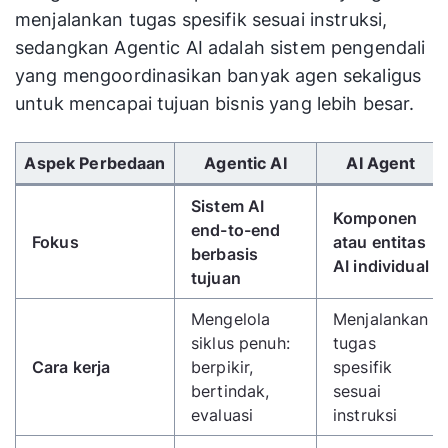
menjalankan tugas spesifik sesuai instruksi,
sedangkan Agentic AI adalah sistem pengendali
yang mengoordinasikan banyak agen sekaligus
untuk mencapai tujuan bisnis yang lebih besar.
Gunakan tombol panah kiri/kanan untuk menggulir 
Aspek Perbedaan
Agentic AI
AI Agent
Sistem AI
Komponen
end-to-end
Fokus
atau entitas
berbasis
AI individual
tujuan
Mengelola
Menjalankan
siklus penuh:
tugas
Cara kerja
berpikir,
spesifik
bertindak,
sesuai
evaluasi
instruksi