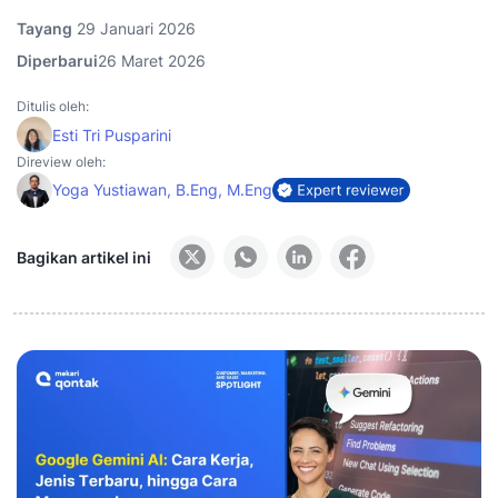
Tayang
29 Januari 2026
Diperbarui
26 Maret 2026
Ditulis oleh:
Esti Tri Pusparini
Direview oleh:
Yoga Yustiawan, B.Eng, M.Eng
Bagikan artikel ini