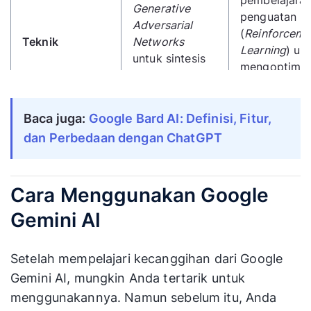
pembelajara
Generative
penguatan
Adversarial
(
Reinforceme
Teknik
Networks
Learning
) un
untuk sintesis
mengoptimal
gambar
arsitektur m
berkualitas
dan
tinggi.
hiperparamet
Baca juga:
Google Bard AI: Definisi, Fitur,
dan Perbedaan dengan ChatGPT
Menghasilkan
gambar dan
Menghasilka
konten visual
model
Cara Menggunakan Google
yang
pembelajara
Hasil
disesuaikan
mesin yang
Gemini AI
dengan
sudah terlati
persyaratan
dan siap unt
Setelah mempelajari kecanggihan dari Google
khusus
diterapkan.
Gemini AI, mungkin Anda tertarik untuk
pengguna.
menggunakannya. Namun sebelum itu, Anda
Berfokus pada