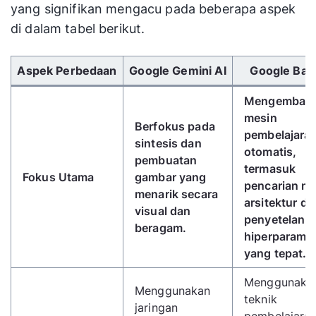
yang signifikan mengacu pada beberapa aspek
di dalam tabel berikut.
Gunakan tombol panah kiri/kanan untuk menggulir 
Aspek Perbedaan
Google Gemini AI
Google Bar
Mengemban
mesin
Berfokus pada
pembelajara
sintesis dan
otomatis,
pembuatan
termasuk
Fokus Utama
gambar yang
pencarian m
menarik secara
arsitektur da
visual dan
penyetelan
beragam.
hiperparame
yang tepat.
Menggunaka
Menggunakan
teknik
jaringan