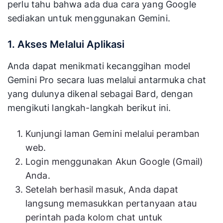
perlu tahu bahwa ada dua cara yang Google
kemampuan
sediakan untuk menggunakan Gemini.
menghasilkan
Menangani d
gambar yang
kompleks da
Skalabilitas
1. Akses Melalui Aplikasi
beragam dan
mencari mod
berkualitas
yang optimal
Anda dapat menikmati kecanggihan model
tinggi dalam
Gemini Pro secara luas melalui antarmuka chat
skala besar.
yang dulunya dikenal sebagai Bard, dengan
mengikuti langkah-langkah berikut ini.
Kunjungi laman Gemini melalui peramban
web.
Login menggunakan Akun Google (Gmail)
Anda.
Setelah berhasil masuk, Anda dapat
langsung memasukkan pertanyaan atau
perintah pada kolom chat untuk