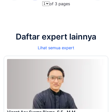
of 3 pages
Pilih halaman
Daftar expert lainnya
Lihat semua expert
Vicent Asy Syams Bioma, S.E., M.M