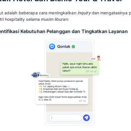
bagi bisnis hotel karena pelanggan saat ini
yang cepat. Jika respon lambat, mereka bisa s
Oleh sebab itu, penting untuk menangani
inqu
permintaan bisa berubah menjadi pemesanan
Salah satunya membuat campaign sosial med
aplikasi populer WhatsApp. Temukan cara buat
to WhatsApp Ads (CTWA)
.
Strategi Praktis Mening
untuk Hotel dan Bisnis T
Berikut adalah beberapa cara meningkatkan
i
industri hospitality selama musim liburan: