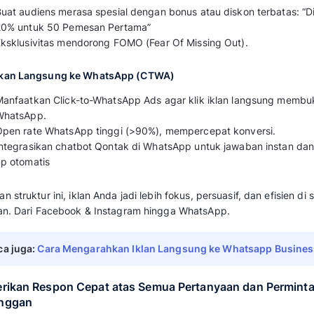
Cara lain yang bisa bisnis lakukan untuk me
di media sosial seperti Facebook, Instagram, d
membantu menjangkau
audiens
lebih luas.
Agar mendapatkan hasil optimal, ikuti langkah
Gunakan Pertanyaan yang Membuat Wisataw
Gunakan format tanya yang menggugah ra
liburan pantai dengan diskon 20%?”
Singkat, jelas, dan langsung ke manfaat 