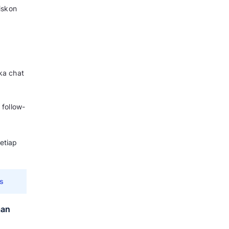
ningkatkan
inquiry
adalah beriklan
an Twitter. Iklan media sosial
 beriklan di medsos berikut:
an Tertarik
sa penasaran: “Siap nikmati
utama.