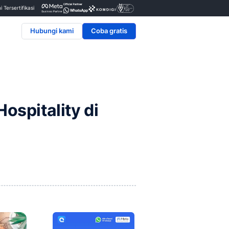
Penyedia & Mitra Resmi Tersertifikasi
Hubungi kami
uiry Bisnis Hospitality d