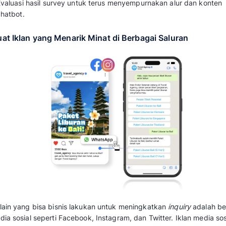
Langkah awal yang perlu dijalankan adalah 
harapan pelanggan. Hal ini bisa dibantu ole
chatbot. Ikuti langkah-langkah berikut:
Analisis Pertanyaan Terpopuler
Kumpulkan data interaksi chatbot selama 
Pilih 3–5 pertanyaan yang paling sering d
kebijakan kesehatan, jadwal operasional)
Perbarui Respon Berdasarkan Tren Musim L
Sesuaikan template jawaban dengan info
promo, link booking, atau protokol keseh
Gunakan variabel dinamis (nama pelangga
personal.