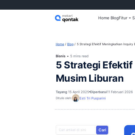
Home
Home
Blog
5 Strategi Efektif Men
Bisnis
5 mins read
5 Strategi 
Musim Lib
Tayang
15 April 2025
Diperbarui
Esti Tri Pusparini
Ditulis oleh: