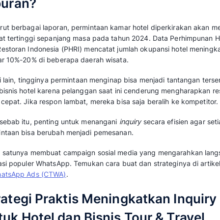
5 Strategi Efektif Meningkatkan Inquiry Bisni
Musim liburan sering kali menjadi momen emas
lonjakan permintaan bisa menjadi tantangan ji
Bagaimana cara menghadapinya? Berikut 5 str
Mengapa Inquiry Menin
Liburan?
Menurut berbagai laporan, permintaan kamar 
tingkat tertinggi sepanjang masa pada tahun
dan Restoran Indo­nesia (PHRI) mencatat jum
sekitar 10%-20% di beberapa daerah wisata.
Di sisi lain, tingginya permintaan menginap bi