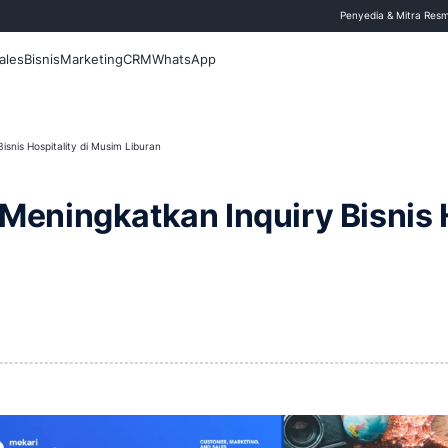
 Blog
Fitur
Sales
Bisnis
Marketing
CRM
WhatsApp
ingkatkan Inquiry Bisnis Hospitality di Musim Liburan
Efektif Meningkatkan Inq
uran
11 Februari 2026