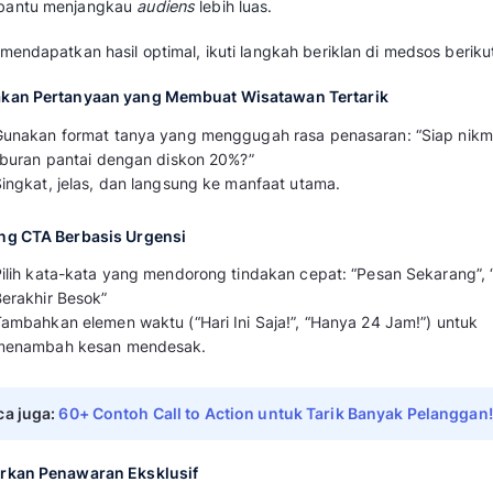
Kirim Survey Mini Pasca-Chat
Setelah sesi chat selesai, kirim 1–2 pert
puas Anda dengan respons kami?”).
Evaluasi hasil survey untuk terus menye
chatbot.
2. Buat Iklan yang Menarik Minat di Be