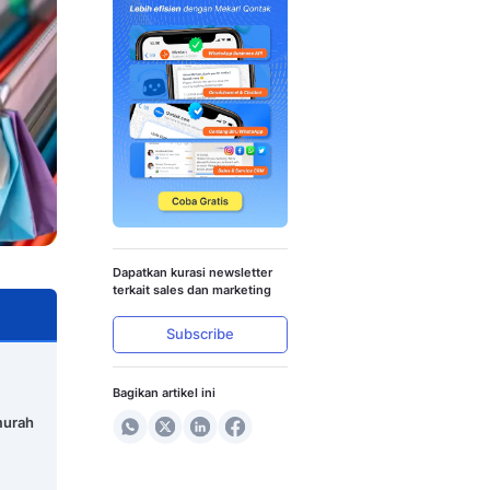
ya, dan Cara Membangun
Dapatkan kura
terkait sales 