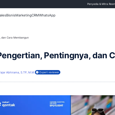
 Blog
Fitur
Sales
Bisnis
Marketing
CRM
WhatsApp
ertian, Pentingnya, dan Cara Membangun
ase: Pengertian, Pent
4 April 2026
Fajar Abhirama, S.TP, M.M.
ireview oleh: