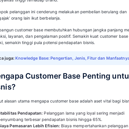
untuk mendorong pelanggan eksisting untuk 
demikian, bisnis dapat menghemat anggaran
Simak penjelasan selengkapnya mengenai
cu
Apa Itu Customer Base?
Customer base
adalah kumpulan pelanggan y
konsisten melakukan transaksi dengan suatu bi
dan loyalitas tinggi terhadap brand.
Kelompok pelanggan ini cenderung melakuka
‘mengajak’ orang lain ikut berbelanja.