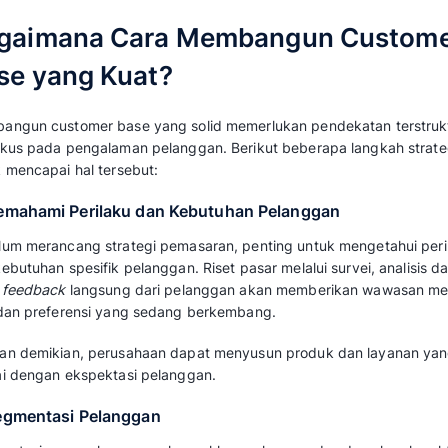
Kelompok ini berisi pelanggan yang membel
secara teratur. Jenis pelanggan adalah kontri
kemungkinan mereka untuk beralih ke kompet
kebugaran atau pemegang kartu member toko 
2. Pelanggan Berulang (Recurring Rev
Jenis ini umum ditemukan pada model bisnis 
langganan bulanan/tahunan, atau akses berb
layanan OTT seperti Netflix atau pengguna p
(SaaS).
3. Pelanggan Umum (General Customer
Customer base yang berisi semua pelanggan
setidaknya satu kali dalam periode tertentu (m