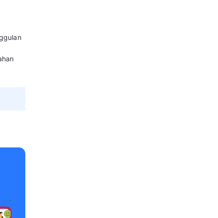
ungan jangka panjang melalui
Semakin kuat customer base yang
an bisnis.
enis, Fitur dan Manfaatnya
 Penting untuk
dalah aset vital bagi bisnis:
ang loyal sering menjadi
 hingga 65%.
empertahankan pelanggan lama