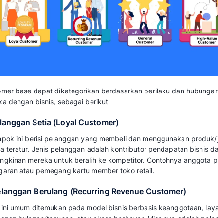
lebih murah daripada mendatangkan pel
Sumber Umpan Balik:
Pelanggan aktif 
kelebihan dan kekurangan produk melalui
Meningkatkan Daya Saing:
Customer bas
utama bisnis di pasar kompetitif seperti I
Peningkatan Customer Lifetime Value (
lama menghasilkan pendapatan lebih ting
Baca juga:
Cara Menggelola Database Pel
Jenis-Jenis Customer B