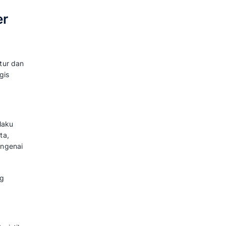
i dan menggunakan produk/jasa
butor pendapatan bisnis dan kecil
itor. Contohnya anggota pusat
retail.
enue Customer)
berbasis keanggotaan, layanan
ayar. Misalnya adalah pelanggan
erangkat lunak sebagai layanan
)
 yang telah melakukan pembelian
isalnya, satu tahun).