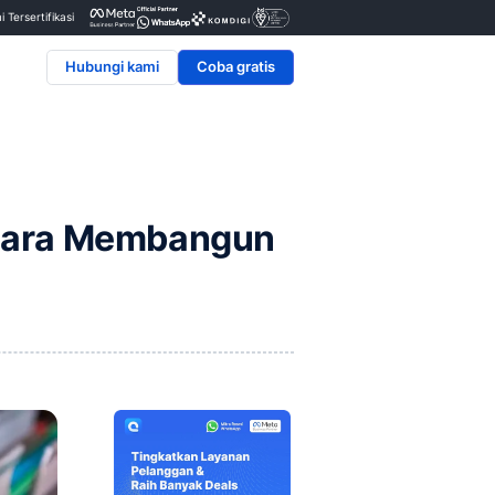
Penyedia & Mitra Resmi Tersertifikasi
Hubungi kami
ingnya, dan Cara Memb