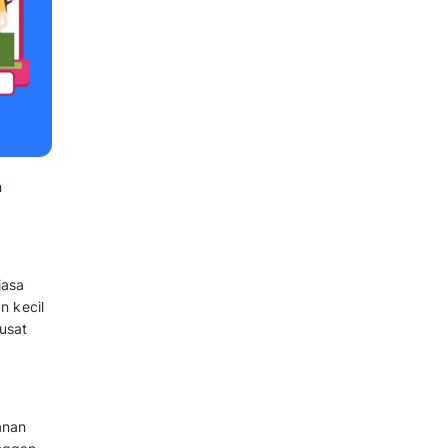
anggan baru.
membantu bisnis memahami
 review atau survei.
e yang solid menjadi keunggulan
ndonesia.
CLV):
Pelanggan yang bertahan
gi seiring waktu.
anggan dengan Tepat
ase