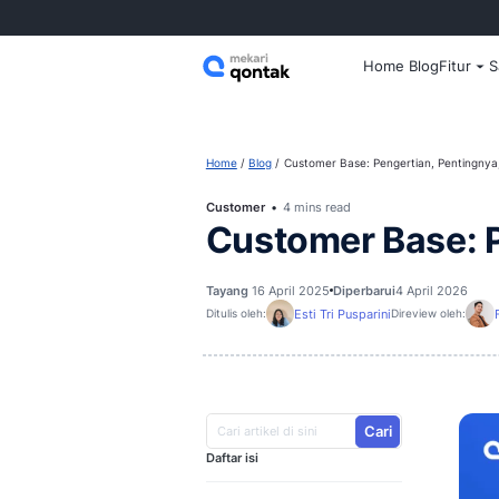
Home
Home
Blog
Customer Base: Peng
Customer
4 mins read
Customer B
Tayang
16 April 2025
Diperbarui
Esti Tri Pusparini
Ditulis oleh:
D