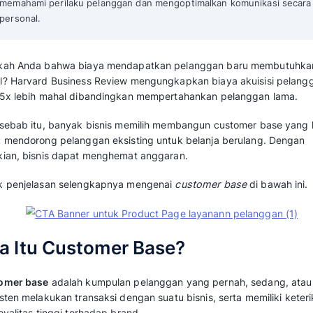
Mekari Qontak Highlights
Customer base adalah
kumpulan pelanggan
pendapatan berkelanjutan bagi bisnis.
Pelanggan setia bisa menyumbang hingg
untuk dipertahankan dibandingkan mencar
Pemanfaatan software CRM Mekari Qonta
memahami perilaku pelanggan dan mengop
personal.
Tahukah Anda bahwa biaya mendapatkan pe
mahal? Harvard Business Review mengungkap
baru 5x lebih mahal dibandingkan memperta
Oleh sebab itu, banyak bisnis memilih memb