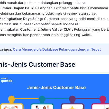
Membangun customer base membutuhkan hub
interaksi, layanan, dan pengalaman positif. 
dimiliki, semakin tinggi pula potensi pendapat
Baca juga:
Knowledge Base: Pengertian, J
Mengapa Customer Base
Bisnis?
Berikut alasan utama mengapa customer base a
Stabilitas Pendapatan:
Pelanggan lama y
penyumbang terbesar pendapatan bisnis
Biaya Pemasaran Lebih Efisien:
Biaya m