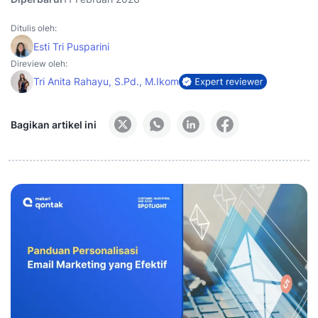
Ditulis oleh:
Esti Tri Pusparini
Direview oleh:
Tri Anita Rahayu, S.Pd., M.Ikom
Bagikan artikel ini