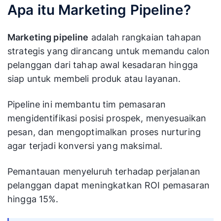
Apa itu Marketing Pipeline?
Marketing pipeline
adalah rangkaian tahapan
strategis yang dirancang untuk memandu calon
pelanggan dari tahap awal kesadaran hingga
siap untuk membeli produk atau layanan.
Pipeline ini membantu tim pemasaran
mengidentifikasi posisi prospek, menyesuaikan
pesan, dan mengoptimalkan proses nurturing
agar terjadi konversi yang maksimal.
Pemantauan menyeluruh terhadap perjalanan
pelanggan dapat meningkatkan ROI pemasaran
hingga 15%.