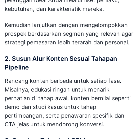
pelanggan ideal Anda melalui riset perilaku,
kebutuhan, dan karakteristik mereka.
Kemudian lanjutkan dengan mengelompokkan
prospek berdasarkan segmen yang relevan agar
strategi pemasaran lebih terarah dan personal.
2. Susun Alur Konten Sesuai Tahapan
Pipeline
Rancang konten berbeda untuk setiap fase.
Misalnya, edukasi ringan untuk menarik
perhatian di tahap awal, konten bernilai seperti
demo dan studi kasus untuk tahap
pertimbangan, serta penawaran spesifik dan
CTA jelas untuk mendorong konversi.