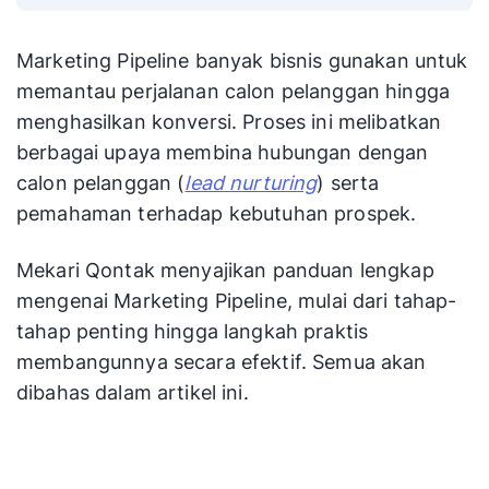
Marketing Pipeline banyak bisnis gunakan untuk
memantau perjalanan calon pelanggan hingga
menghasilkan konversi. Proses ini melibatkan
berbagai upaya membina hubungan dengan
calon pelanggan (
lead
nurturing
) serta
pemahaman terhadap kebutuhan prospek.
Mekari Qontak menyajikan panduan lengkap
mengenai Marketing Pipeline, mulai dari tahap-
tahap penting hingga langkah praktis
membangunnya secara efektif. Semua akan
dibahas dalam artikel ini.