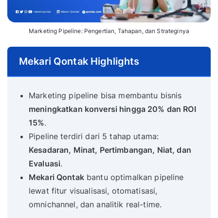
Marketing Pipeline: Pengertian, Tahapan, dan Strateginya
Mekari Qontak Highlights
Marketing pipeline bisa membantu bisnis
meningkatkan konversi hingga 20% dan ROI
15%
.
Pipeline terdiri dari 5 tahap utama:
Kesadaran, Minat, Pertimbangan, Niat, dan
Evaluasi
.
Mekari Qontak
bantu optimalkan pipeline
lewat fitur visualisasi, otomatisasi,
omnichannel, dan analitik real-time.