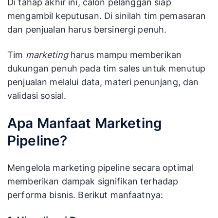
Di tahap akhir ini, calon pelanggan siap
mengambil keputusan. Di sinilah tim pemasaran
dan penjualan harus bersinergi penuh.
Tim
marketing
harus mampu memberikan
dukungan penuh pada tim sales untuk menutup
penjualan melalui data, materi penunjang, dan
validasi sosial.
Apa Manfaat Marketing
Pipeline?
Mengelola marketing pipeline secara optimal
memberikan dampak signifikan terhadap
performa bisnis. Berikut manfaatnya: