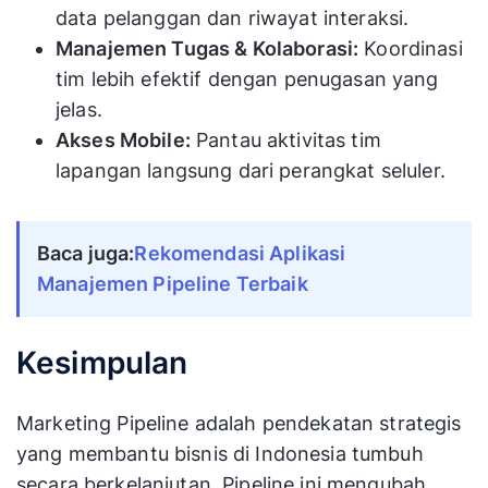
data pelanggan dan riwayat interaksi.
Manajemen Tugas & Kolaborasi:
Koordinasi
tim lebih efektif dengan penugasan yang
jelas.
Akses Mobile:
Pantau aktivitas tim
lapangan langsung dari perangkat seluler.
Baca juga:
Rekomendasi Aplikasi
Manajemen Pipeline Terbaik
Kesimpulan
Marketing Pipeline adalah pendekatan strategis
yang membantu bisnis di Indonesia tumbuh
secara berkelanjutan. Pipeline ini mengubah