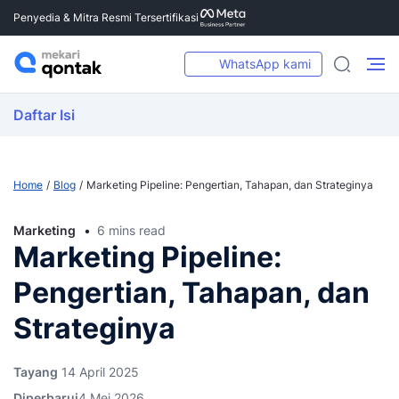
Penyedia & Mitra Resmi Tersertifikasi
WhatsApp kami
Daftar Isi
Home
Blog
Marketing Pipeline: Pengertian, Tahapan, dan Strateginya
Marketing
6 mins read
Marketing Pipeline:
Pengertian, Tahapan, dan
Strateginya
Tayang
14 April 2025
Diperbarui
4 Mei 2026