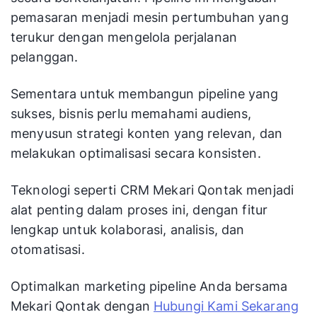
pemasaran menjadi mesin pertumbuhan yang
terukur dengan mengelola perjalanan
pelanggan.
Sementara untuk membangun pipeline yang
sukses, bisnis perlu memahami audiens,
menyusun strategi konten yang relevan, dan
melakukan optimalisasi secara konsisten.
Teknologi seperti CRM Mekari Qontak menjadi
alat penting dalam proses ini, dengan fitur
lengkap untuk kolaborasi, analisis, dan
otomatisasi.
Optimalkan marketing pipeline Anda bersama
Mekari Qontak dengan
Hubungi Kami Sekarang