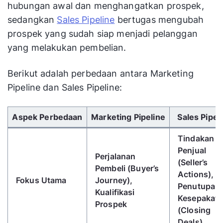
hubungan awal dan menghangatkan prospek,
sedangkan
Sales Pipeline
bertugas mengubah
prospek yang sudah siap menjadi pelanggan
yang melakukan pembelian.
Berikut adalah perbedaan antara Marketing
Pipeline dan Sales Pipeline:
Gunakan tombol panah kiri/kanan untuk menggulir 
Aspek Perbedaan
Marketing Pipeline
Sales Pipel
Tindakan
Penjual
Perjalanan
(Seller’s
Pembeli (Buyer’s
Actions),
Fokus Utama
Journey),
Penutupan
Kualifikasi
Kesepakat
Prospek
(Closing
Deals)