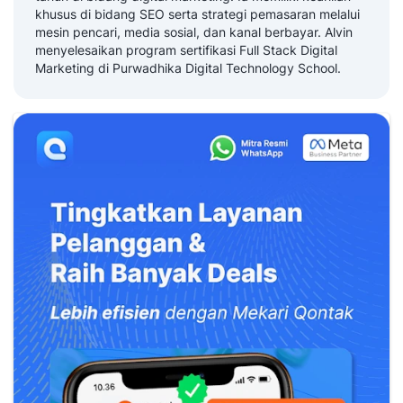
khusus di bidang SEO serta strategi pemasaran melalui
mesin pencari, media sosial, dan kanal berbayar. Alvin
menyelesaikan program sertifikasi Full Stack Digital
Marketing di Purwadhika Digital Technology School.