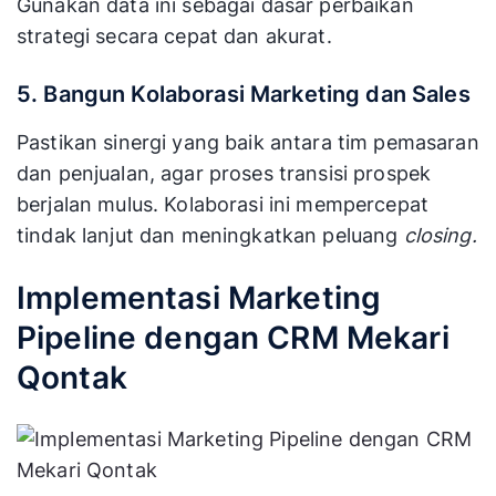
Gunakan data ini sebagai dasar perbaikan
strategi secara cepat dan akurat.
5. Bangun Kolaborasi Marketing dan Sales
Pastikan sinergi yang baik antara tim pemasaran
dan penjualan, agar proses transisi prospek
berjalan mulus. Kolaborasi ini mempercepat
tindak lanjut dan meningkatkan peluang
closing.
Implementasi Marketing
Pipeline dengan CRM Mekari
Qontak