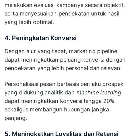
melakukan evaluasi kampanye secara objektif,
serta menyesuaikan pendekatan untuk hasil
yang lebih optimal.
4. Peningkatan Konversi
Dengan alur yang tepat, marketing pipeline
dapat meningkatkan peluang konversi dengan
pendekatan yang lebih personal dan relevan.
Personalisasi pesan berbasis perilaku prospek
yang didukung analitik dan
machine learning
dapat meningkatkan konversi hingga 20%
sekaligus membangun hubungan jangka
panjang.
5. Meningkatkan Loyalitas dan Retensi