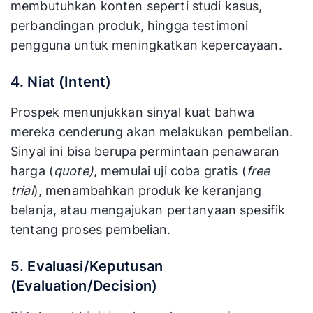
membutuhkan konten seperti studi kasus,
perbandingan produk, hingga testimoni
pengguna untuk meningkatkan kepercayaan.
4. Niat (Intent)
Prospek menunjukkan sinyal kuat bahwa
mereka cenderung akan melakukan pembelian.
Sinyal ini bisa berupa permintaan penawaran
harga (
quote)
, memulai uji coba gratis (
free
trial
), menambahkan produk ke keranjang
belanja, atau mengajukan pertanyaan spesifik
tentang proses pembelian.
5. Evaluasi/Keputusan
(Evaluation/Decision)