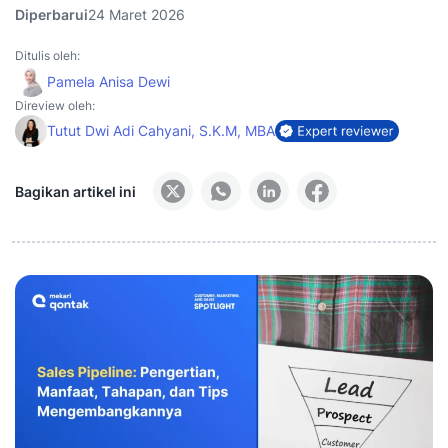
Diperbarui
24 Maret 2026
Ditulis oleh:
Pamela Anisa Dewi
Direview oleh:
Tutut Dwi Adi Cahyani, S.K.M, MBA
Bagikan artikel ini