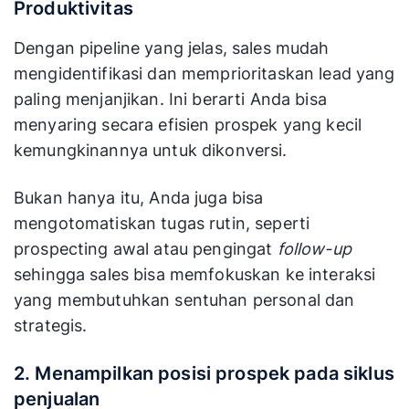
prospek
Produktivitas
yang
Prospek atau
bergerak
Dengan pipeline yang jelas, sales mudah
deal spesifik
(atau gagal
mengidentifikasi dan memprioritaskan lead yang
Pelacakan
di setiap tahap
bergerak)
paling menjanjikan. Ini berarti Anda bisa
penjualan
dari satu
menyaring secara efisien prospek yang kecil
tahap ke
kemungkinannya untuk dikonversi.
tahap
berikutnya
Bukan hanya itu, Anda juga bisa
mengotomatiskan tugas rutin, seperti
Manajer dan
Tidak dapat
prospecting awal atau pengingat
follow-up
penjual dapat
diubah
sehingga sales bisa memfokuskan ke interaksi
memindahkan,
secara
yang membutuhkan sentuhan personal dan
mengubah,
langsung
strategis.
Sifat Perubahan
atau
karena
menambahkan
merupakan
tahapan dan
representasi
2. Menampilkan posisi prospek pada siklus
tindakan
numerik dari
penjualan