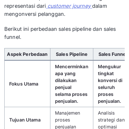
representasi dari
customer journey
dalam
mengonversi pelanggan.
Berikut ini perbedaan sales pipeline dan sales
funnel.
Gunakan tombol panah kiri/kanan untuk menggulir 
Aspek Perbedaan
Sales Pipeline
Sales Funnel
Mencerminkan
Mengukur
apa yang
tingkat
dilakukan
konversi di
Fokus Utama
penjual
seluruh
selama proses
proses
penjualan.
penjualan.
Manajemen
Analisis
Tujuan Utama
proses
strategi dan
penjualan
optimasi