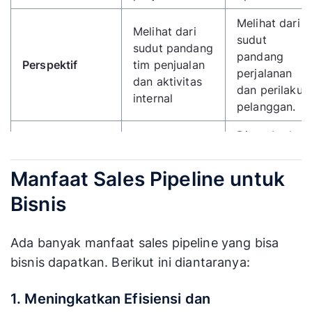
Melihat dari
Melihat dari
sudut
sudut pandang
pandang
Perspektif
tim penjualan
perjalanan
dan aktivitas
dan perilaku
internal
pelanggan.
Digambarkan
sebagai
Digambarkan
corong
Manfaat Sales Pipeline untuk
sebagai pipa
(kerucut
Bisnis
Bentuk Visual
linear dengan
terbalik)
tahap
yang
berurutan
menyempit
Ada banyak manfaat sales pipeline yang bisa
dari atas ke
bisnis dapatkan. Berikut ini diantaranya:
bawah
1. Meningkatkan Efisiensi dan
Volume