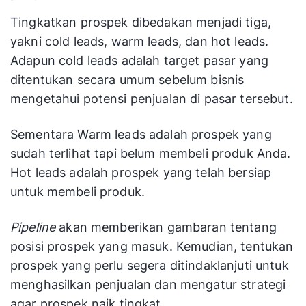
dalam pipeline
tindakan
lead
Tingkatkan prospek dibedakan menjadi tiga,
yakni cold leads, warm leads, dan hot leads.
Tim
Adapun cold leads adalah target pasar yang
Pemasaran &
ditentukan secara umum sebelum bisnis
Tim penjualan
Manajemen
(Sales Reps,
Penjualan
mengetahui potensi penjualan di pasar tersebut.
Sales
untuk
Manager)
analisis
Sementara Warm leads adalah prospek yang
Pengguna
untuk aktivitas
strategis,
sudah terlihat tapi belum membeli produk Anda.
Utama
harian,
perencanaan
Hot leads adalah prospek yang telah bersiap
pelacakan,
kampanye,
untuk membeli produk.
dan
dan
forecasting
identifikasi
Pipeline
akan memberikan gambaran tentang
operasional
area
perbaikan
posisi prospek yang masuk. Kemudian, tentukan
sistemik
prospek yang perlu segera ditindaklanjuti untuk
menghasilkan penjualan dan mengatur strategi
Alat Utama
Sales Pipeline
Sales Funnel
agar prospek naik tingkat.
yang