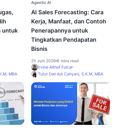
Agentic AI
ugas,
AI Sales Forecasting: Cara
lih
Kerja, Manfaat, dan Contoh
n untuk
Penerapannya untuk
Tingkatkan Pendapatan
Bisnis
25 Juni 2026
8 mins read
Irvine Althaf Fulca
.K.M, MBA
Tutut Dwi Adi Cahyani, S.K.M, MBA