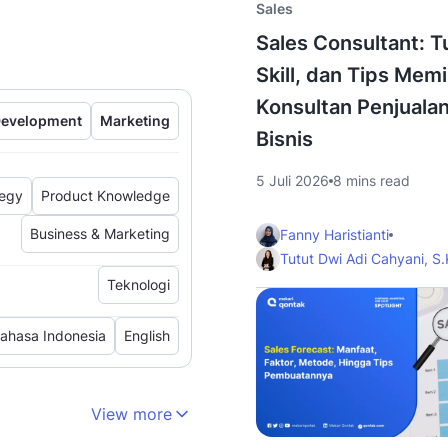
Sales
Sales Consultant: T
Skill, dan Tips Memi
Konsultan Penjuala
Development
Marketing
Bisnis
5 Juli 2026
8 mins read
tegy
Product Knowledge
Business & Marketing
Fanny Haristianti
Tutut Dwi Adi Cahyani, S
Teknologi
ahasa Indonesia
English
View more