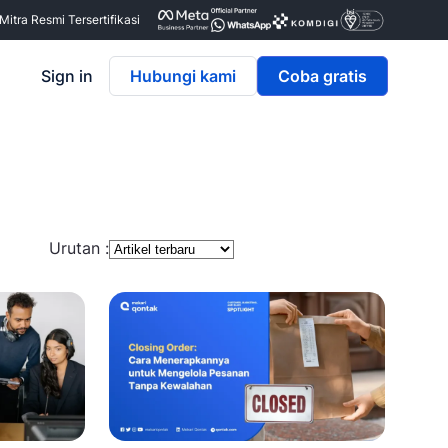
itra Resmi Tersertifikasi
Sign in
Hubungi kami
Coba gratis
Urutan :