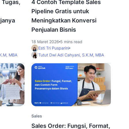
, Tugas,
4 Contoh Template Sales
Pipeline Gratis untuk
janya
Meningkatkan Konversi
Penjualan Bisnis
18 Maret 2026
5 mins read
Esti Tri Pusparini
.K.M, MBA
Tutut Dwi Adi Cahyani, S.K.M, MBA
Sales
Sales Order: Fungsi, Format,