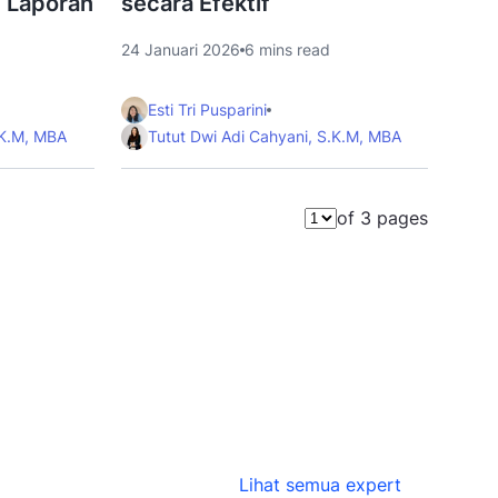
i Laporan
secara Efektif
24 Januari 2026
6 mins read
Esti Tri Pusparini
.K.M, MBA
Tutut Dwi Adi Cahyani, S.K.M, MBA
of 3 pages
Pilih ha
Lihat semua expert