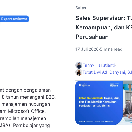
Sales
Sales Supervisor: T
Kemampuan, dan KP
Perusahaan
17 Juli 2026
5 mins read
Fanny Haristianti
Tutut Dwi Adi Cahyani, S
ent dengan pengalaman
ari 8 tahun menangani B2B.
s, manajemen hubungan
am Microsoft Office,
erampilan manajemen
(MBA). Pembelajar yang