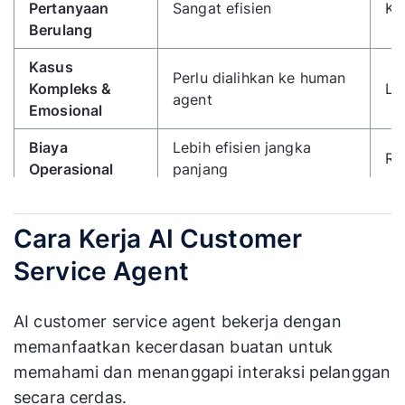
Pertanyaan
Sangat efisien
Ku
Berulang
Kasus
Perlu dialihkan ke human
Kompleks &
Le
agent
Emosional
Biaya
Lebih efisien jangka
Rel
Operasional
panjang
Konsistensi
Tinggi (berbasis data &
Bi
Jawaban
aturan)
Cara Kerja AI Customer
Service Agent
AI customer service agent bekerja dengan
memanfaatkan kecerdasan buatan untuk
memahami dan menanggapi interaksi pelanggan
secara cerdas.