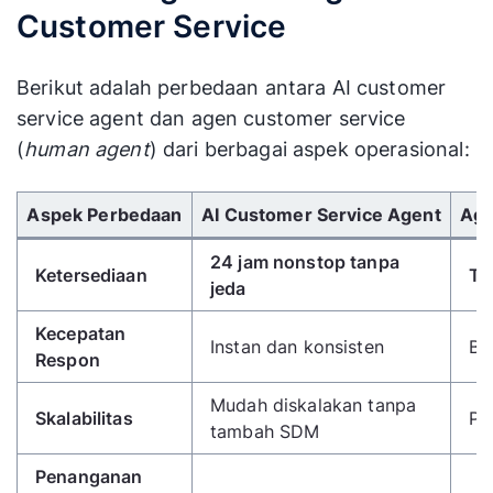
Customer Service
Berikut adalah perbedaan antara AI customer
service agent dan agen customer service
(
human agent
) dari berbagai aspek operasional:
Gunakan tombol panah kiri/kanan untuk menggulir 
Aspek Perbedaan
AI Customer Service Agent
Age
24 jam nonstop tanpa
Ketersediaan
Te
jeda
Kecepatan
Instan dan konsisten
Be
Respon
Mudah diskalakan tanpa
Skalabilitas
Pe
tambah SDM
Penanganan