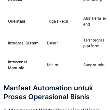
Alur kerja end
Orientasi
Tugas kecil
end
Terintegrasi m
Integrasi Sistem
Dasar
platform
Intervensi
Minim
Sangat minim
Manusia
Contoh
Manfaat Automation untuk
Autoresponder
Routing tiket
Implementasi
Proses Operasional Bisnis