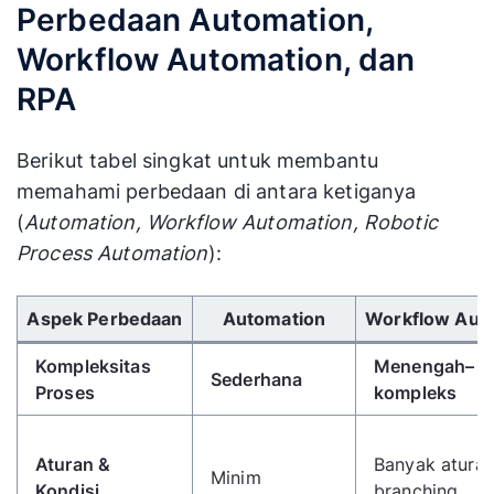
Perbedaan Automation,
Workflow Automation, dan
RPA
Berikut tabel singkat untuk membantu
memahami perbedaan di antara ketiganya
(
Automation, Workflow Automation, Robotic
Process Automation
):
Gunakan tombol panah kiri/kanan untuk menggulir 
Aspek Perbedaan
Automation
Workflow Aut
Kompleksitas
Menengah–
Sederhana
Proses
kompleks
Aturan &
Banyak aturan
Minim
Kondisi
branching