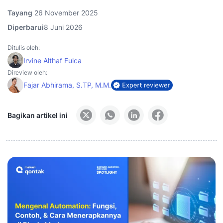
Tayang
26 November 2025
Diperbarui
8 Juni 2026
Ditulis oleh:
Irvine Althaf Fulca
Direview oleh:
Fajar Abhirama, S.TP, M.M.
Bagikan artikel ini