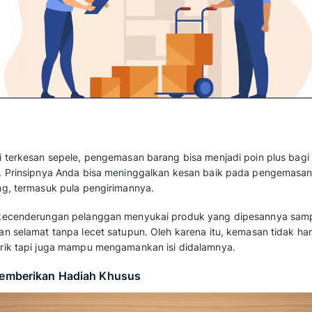
pelanggan.
Baca juga:
Pengertian Inovasi Produk, Tu
Membuatnya
4. Diferensiasi
Diferensiasi adalah pembeda brand Anda den
diferensiasi bisa menjadi senjata Anda untuk 
pasaran. Sebab saat pasar dihujani produk ser
menjadi jalan memenangkan pasar.
Contoh Kegiatan After S
Melihat besarnya pengaruh after sales service