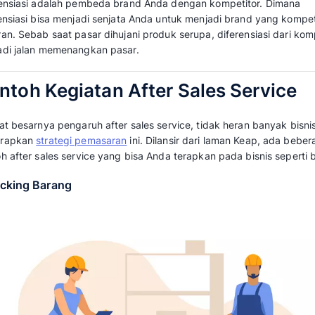
Pelanggan yang merasa puas dengan layana
tawarkan, tidak akan ragu untuk melakukan p
Mengutip dari Harvard Business Review yan
menjual kepada pelanggan yang sudah ada a
sementara peluang untuk menjual kepada pro
hingga 20%.
3. Mendukung Inovasi Produk
Hasil yang didapatkan dari aktivitas after sale
momentum evaluasi kelemahan produk dimata 
hasil tersebut, Anda akan mengetahui poin m
perlu dibenahi.
Setelah itu, ciptakan inovasi produk baru y
keinginan banyak pelanggan. Dengan begitu,