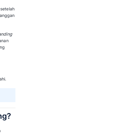
at pelanggan menyelesaikan
 pelanggan tersebut puas dan mau
ngan istilah after sales service.
les service dengan membaca artikel
ice?
kan oleh suatu perusahaan setelah
an memastikan kepuasan pelanggan