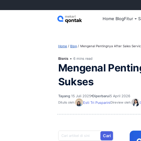
Home
Home
Blog
Mengenal Pentingnya 
Bisnis
6 mins read
Mengenal P
Sukses
Tayang
15 Juli 2025
Diperbarui
5
Esti Tri Pusparini
Ditulis oleh:
D