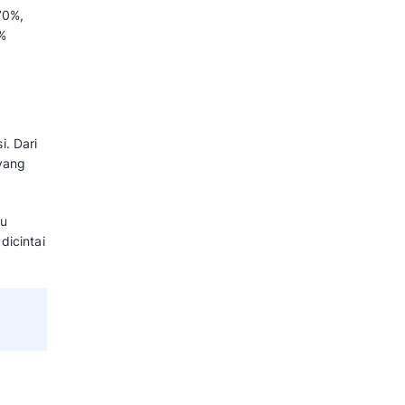
eberapa faktor yang
etat, Anda harus memahami betul
bandingkan kompetitor.
erusahaan adalah:
telah melakukan after sales
. Hal ini sangat penting terutama di
ini. Dengan hubungan baik yang
u membuat pelanggan loyal pada