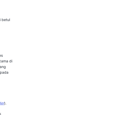
 efektif untuk membangun
branding
gan. Selain itu, dengan layanan
 menjalin hubungan baik yang
after sales service seperti
lik tersebut, bisnis dapat
apa saja yang perlu dibenahi.
ningkatkan Penjualan
vice itu Penting?
meningkatkan penjualan dan