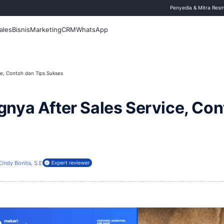
 Blog
Fitur
Sales
Bisnis
Marketing
CRM
WhatsApp
After Sales Service, Contoh dan Tips Sukses
entingnya After Sales S
 April 2026
Cindy Bonita, S.E
ireview oleh: