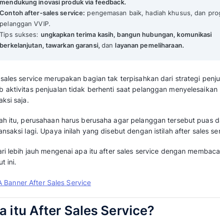
Mengenal Pentingnya After Sales Servic
Mekari Qontak Highlights
After-sales service sangat
penting untuk 
berulang.
Manfaatnya:
Membangun loyalitas, mening
mendukung inovasi produk via feedback.
Contoh after-sales service:
pengemasan ba
pelanggan VVIP.
Tips sukses:
ungkapkan terima kasih, ban
berkelanjutan, tawarkan garansi,
dan
layan
After sales service merupakan bagian tak terp