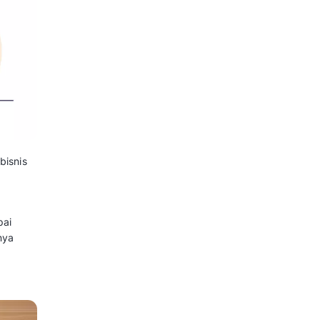
juan, Contoh dan Cara
gan kompetitor. Dimana
menjadi brand yang kompetitif di
upa, diferensiasi dari kompetitor
ales Service
, tidak heran banyak bisnis