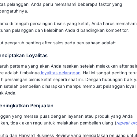
Layanan purna jual atau after sales service
dan meningkatkan kredibilitas di mata pelang
purna jual yang efektif juga dapat membantu
mendorong loyalitas pelanggan.
Ada beberapa hal yang perlu dilakukan dalam 
meminta
feedback pelanggan
. Dari umpan ba
mengetahui tingkat kepuasan mereka dan hal 
Baca juga:
Program Sales: Cara untuk Me
Mengapa After Sales Ser
Setelah mengetahui peran after sales untuk 