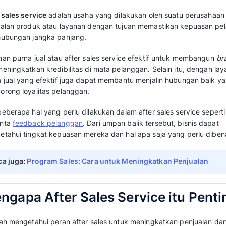
Sebab aktivitas penjualan tidak berhenti sa
transaksi saja.
Setelah itu, perusahaan harus berusaha agar
bertransaksi lagi. Upaya inilah yang disebut de
Pelajari lebih jauh mengenai apa itu after sa
berikut ini.
Apa itu After Sales Serv
After sales service
adalah usaha yang dilaku
penjualan produk atau layanan dengan tuju
dan hubungan jangka panjang.