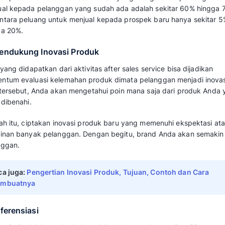
loyalitas pelanggan, Anda perlu memahami b
mempengaruhinya.
Terutama di tengah persaingan bisnis yang k
kebutuhan pelanggan dan kelebihan Anda di
Berikut pengaruh penting after sales pada p
1. Menciptakan Loyalitas
Pengaruh pertama yang akan Anda rasakan se
service adalah timbulnya
loyalitas pelanggan
tengah persaingan bisnis ketat seperti saat 
terjalin setelah pembelian diharapkan mamp
produk Anda.
2. Meningkatkan Penjualan