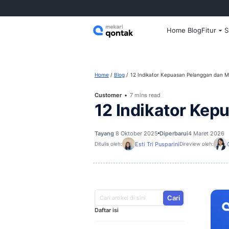
Home
Home
Blog
12 Indikator Kepuas
Customer
7 mins read
12 Indikat
Tayang
8 Oktober 2025
Diperbar
Esti Tri Pusparini
Ditulis oleh:
D