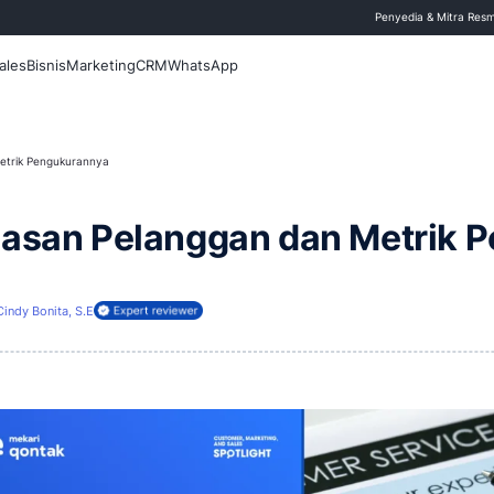
 Blog
Fitur
Sales
Bisnis
Marketing
CRM
WhatsApp
an Pelanggan dan Metrik Pengukurannya
or Kepuasan Pelanggan 
ui
4 Maret 2026
Cindy Bonita, S.E
ireview oleh: