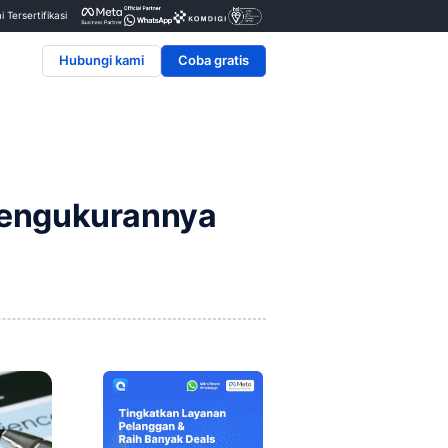
Penyedia & Mitra Resmi Tersertifikasi
Hubungi kami
dan Metrik Pengukuran