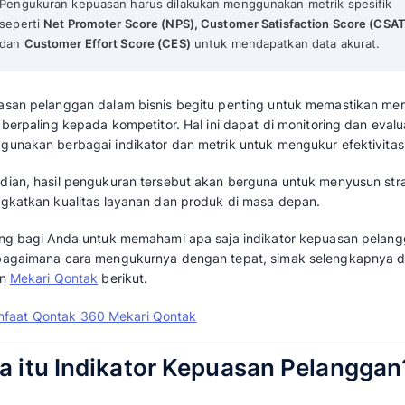
Mekari Qontak Highlights
Kepuasan pelanggan adalah
tolok ukur pen
pelanggan terhadap produk hingga layana
Bisnis harus memonitor berbagai indikator,
kualitas pelayanan
hingga
tingkat pengaba
strategi bisnis yang efektif.
Pengukuran kepuasan harus dilakukan men
seperti
Net Promoter Score (NPS), Custom
dan
Customer Effort Score (CES)
untuk me
Kepuasan pelanggan dalam bisnis begitu pe
tidak berpaling kepada kompetitor. Hal ini da
menggunakan berbagai indikator dan metrik 