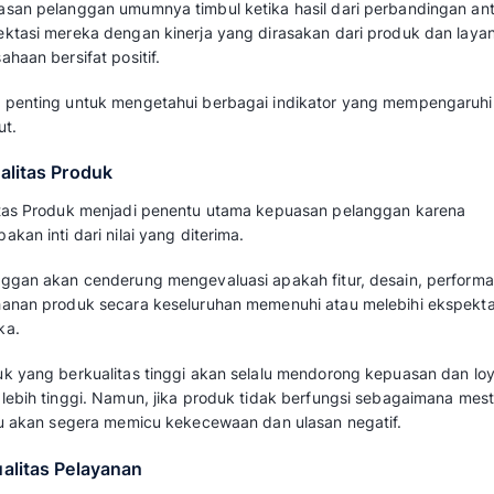
Indikator ini sangat penting karena memba
mereka telah memenuhi, atau bahkan melampa
pengukuran dari setiap metrik yang dapat di
membuat perbaikan dan strategi bisnis.
Kegiatan monitoring indikator kepuasan pe
bisnis mengidentifikasi area mana yang meme
Baca juga:
Customer Satisfaction: Penger
Meningkatkannya
Indikator untuk Mengu
Pelanggan