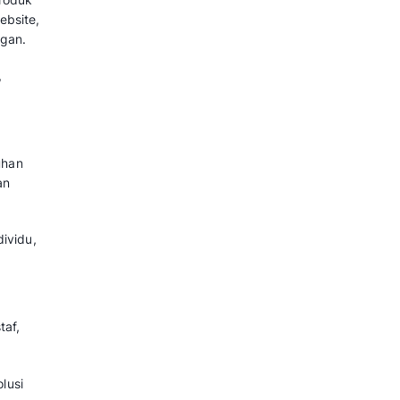
gan bahwa harga yang mereka
as yang mereka terima. Bukan
ng nilai yang dirasakan.
hal dari uang yang mereka
. Penetapan harga harus
aan untuk memberikan janji
duk atau layanan.
npa cacat dan layanan selalu
error produk atau keterlambatan