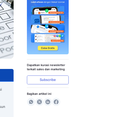
n Metrik Pengukurannya
Dapatkan kura
terkait sales 