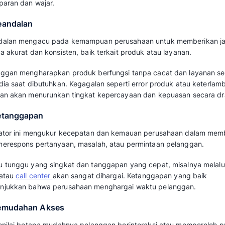
yang lebih tinggi. Namun, jika produk tidak 
hal itu akan segera memicu kekecewaan dan u
2. Kualitas Pelayanan
Kualitas pelayanan menjadi fondasi pentin
loyalitas pelanggan.
Layanan yang efektif dan baik tidak hanya m
kecepatan respons dan kemampuan tim dala
Ketika pelanggan menerima bantuan yang solu
dihargai. Pelayanan yang buruk sebaliknya, d
menyebabkan pelanggan segera berpaling.
Baca juga:
11 Cara Efektif Meningkatkan K