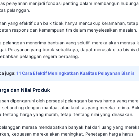
Kepuasan pelanggan umumnya timbul ketika h
ekspektasi mereka dengan kinerja yang diras
perusahaan bersifat positif.
Maka penting untuk mengetahui berbagai in
berikut.
1. Kualitas Produk
Kualitas Produk menjadi penentu utama kep
merupakan inti dari nilai yang diterima.
Pelanggan akan cenderung mengevaluasi apaka
ketahanan produk secara keseluruhan memenu
mereka.
Produk yang berkualitas tinggi akan selalu 