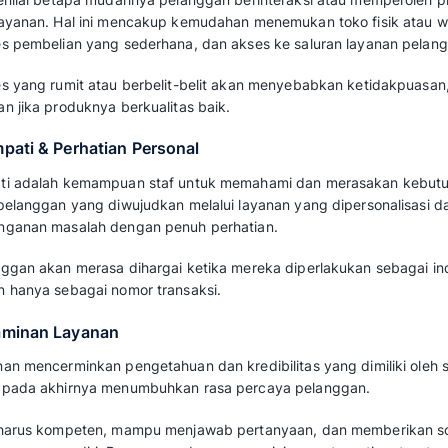
3. Harga dan Nilai Produk
Kepuasan dipengaruhi oleh persepsi pelang
bayar sebanding dengan manfaat atau kualit
hanya tentang harga yang murah, tetapi tenta
Jika pelanggan merasa mendapatkan banyak 
keluarkan, kepuasan mereka akan meningkat
transparan dan wajar.
4. Keandalan
Keandalan mengacu pada kemampuan perusah
secara akurat dan konsisten, baik terkait pro
Pelanggan mengharapkan produk berfungsi ta
tersedia saat dibutuhkan. Kegagalan seperti 