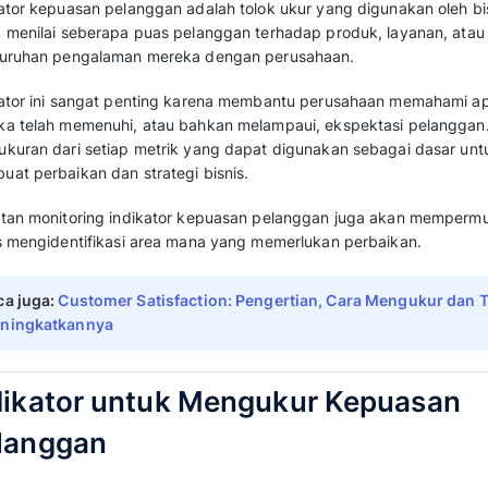
Kemudian, hasil pengukuran tersebut akan b
peningkatkan kualitas layanan dan produk d
Penting bagi Anda untuk memahami apa saja 
dan bagaimana cara mengukurnya dengan te
ulasan
Mekari Qontak
berikut.
Apa itu Indikator Kepu
Indikator kepuasan pelanggan adalah tolok u
untuk menilai seberapa puas pelanggan terha
keseluruhan pengalaman mereka dengan per