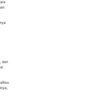
ntu perusahaan memahami apakah
ui, ekspektasi pelanggan. Hasil
gunakan sebagai dasar untuk
langgan juga akan mempermudah
rlukan perbaikan.
tian, Cara Mengukur dan Tips 
kur Kepuasan