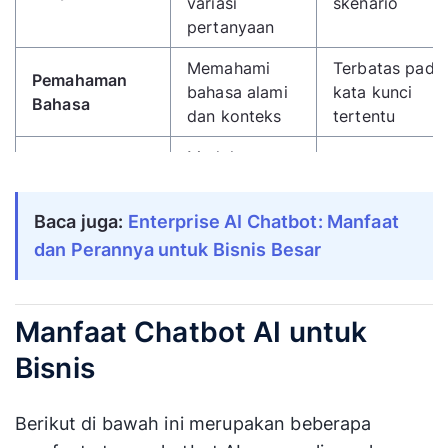
variasi
skenario
pertanyaan
Memahami
Terbatas pada
Pemahaman
bahasa alami
kata kunci
Bahasa
dan konteks
tertentu
Mudah
di
scalling
Skalabilitas
Skalabilitas
untuk ribuan
terbatas pada
Baca juga:
Enterprise AI Chatbot: Manfaat
percakapan
flow yang ada
dan Perannya untuk Bisnis Besar
sekaligus
Bisa
menyesuaikan
Manfaat Chatbot AI untuk
respons
Hampir tidak 
Personalisasi
Bisnis
berdasarkan
personalisasi
data
pelanggan
Berikut di bawah ini merupakan beberapa