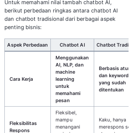
Untuk memahami nilai tambah chatbot AI,
berikut perbedaan ringkas antara chatbot AI
dan chatbot tradisional dari berbagai aspek
penting bisnis:
Gunakan tombol panah kiri/kanan untuk menggulir 
Aspek Perbedaan
Chatbot AI
Chatbot Tradisi
Menggunakan
AI, NLP, dan
Berbasis atura
machine
dan keyword
Cara Kerja
learning
yang sudah
untuk
ditentukan
memahami
pesan
Fleksibel,
mampu
Kaku, hanya
Fleksibilitas
menangani
merespons ses
Respons