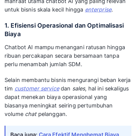
manfaat utama chatbot AI yang paling relevan
Dapat belajar
Tidak belajar,
untuk bisnis skala kecil hingga
Kemampuan
dan
enterprise
.
perlu update
Belajar
meningkat
manual
seiring waktu
1. Efisiensi Operasional dan Optimalisasi
Biaya
Mengingat
Penanganan
konteks dan
Tidak memaha
Chatbot AI mampu menangani ratusan hingga
Konteks
histori
konteks lanjut
ribuan percakapan secara bersamaan tanpa
percakapan
perlu menambah jumlah SDM.
Menjawab
pertanyaan
Selain membantu bisnis mengurangi beban kerja
Contoh
Hanya menjaw
berbeda
tim
customer service
dan
sales
, hal ini sekaligus
Singkat
jika format ses
dengan
dapat menekan biaya operasional yang
maksud sama
biasanya meningkat seiring pertumbuhan
volume
chat
pelanggan.
Baca juga:
Cara Efektif Menghemat Biaya