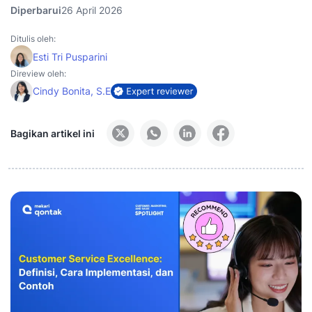
Diperbarui
26 April 2026
Ditulis oleh:
Esti Tri Pusparini
Direview oleh:
Cindy Bonita, S.E
Bagikan artikel ini