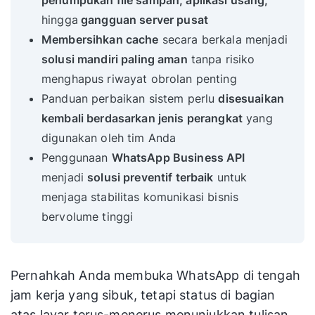
penumpukan file sampah, aplikasi usang,
hingga
gangguan server pusat
Membersihkan cache
secara berkala menjadi
solusi mandiri paling aman
tanpa risiko
menghapus riwayat obrolan penting
Panduan perbaikan sistem perlu
disesuaikan
kembali berdasarkan jenis perangkat
yang
digunakan oleh tim Anda
Penggunaan
WhatsApp Business API
menjadi
solusi preventif terbaik
untuk
menjaga stabilitas komunikasi bisnis
bervolume tinggi
Pernahkah Anda membuka WhatsApp di tengah
jam kerja yang sibuk, tetapi status di bagian
atas layar terus-menerus menunjukkan tulisan