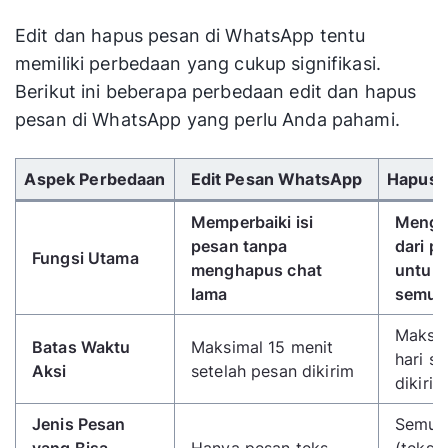
Edit dan hapus pesan di WhatsApp tentu
memiliki perbedaan yang cukup signifikasi.
Berikut ini beberapa perbedaan edit dan hapus
pesan di WhatsApp yang perlu Anda pahami.
Gunakan tombol panah kiri/kanan untuk menggulir 
Aspek Perbedaan
Edit Pesan WhatsApp
Hapus 
Memperbaiki isi
Mengh
pesan tanpa
dari p
Fungsi Utama
menghapus chat
untuk d
lama
semua
Maksim
Batas Waktu
Maksimal 15 menit
hari s
Aksi
setelah pesan dikirim
dikirim
Jenis Pesan
Semua 
yang Bisa
Hanya pesan teks
(teks,