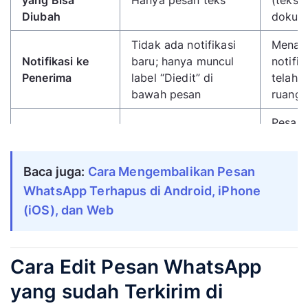
Diubah
dokume
Tidak ada notifikasi
Menam
Notifikasi ke
baru; hanya muncul
notifik
Penerima
label “Diedit” di
telah d
bawah pesan
ruang 
Pesan 
perca
Riwayat pesan tetap
Dampak ke
(terga
terlihat, hanya isi teks
Baca juga: 
Cara Mengembalikan Pesan 
Riwayat Chat
“hapus
yang diperbarui
orang”
WhatsApp Terhapus di Android, iPhone 
untuk 
(iOS), dan Web
Tidak 
Muncul label “Diedit”
pesan 
Label Indikator
di samping waktu
Cara Edit Pesan WhatsApp
bertuli
pengiriman
telah 
yang sudah Terkirim di