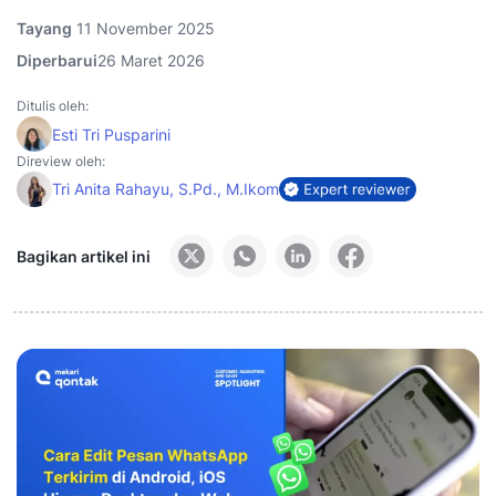
Tayang
11 November 2025
Diperbarui
26 Maret 2026
Ditulis oleh:
Esti Tri Pusparini
Direview oleh:
Tri Anita Rahayu, S.Pd., M.Ikom
Bagikan artikel ini