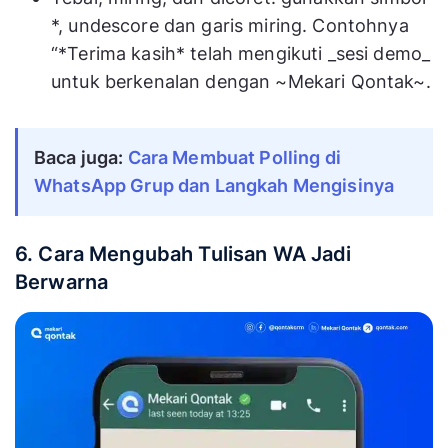
*, undescore dan garis miring. Contohnya
“*Terima kasih* telah mengikuti _sesi demo_
untuk berkenalan dengan ~Mekari Qontak~.
Baca juga:
Cara Membuat Polling di 
WhatsApp Grup dan Langkah Mengisinya
6. Cara Mengubah Tulisan WA Jadi
Berwarna