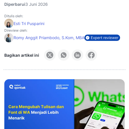
Diperbarui
3 Juni 2026
Ditulis oleh:
Esti Tri Pusparini
Direview oleh:
Romy Anggit Priambodo, S.Kom, MBA
Bagikan artikel ini