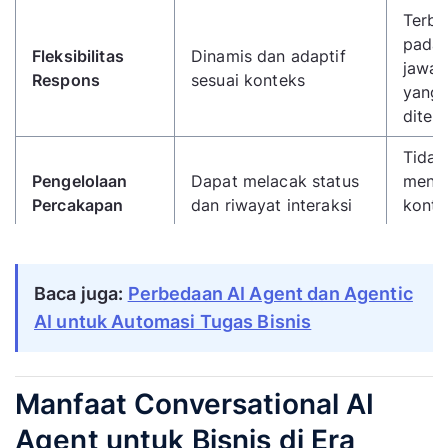
Terba
pada
Fleksibilitas
Dinamis dan adaptif
jawa
Respons
sesuai konteks
yang 
diten
Tidak
Pengelolaan
Dapat melacak status
meny
Percakapan
dan riwayat interaksi
konte
perc
FAQ
Customer service
Baca juga:
Perbedaan AI Agent dan Agentic
seder
Use Case
kompleks, sales,
dan r
AI untuk Automasi Tugas Bisnis
analitik
otoma
Manfaat Conversational AI
Agent untuk Bisnis di Era