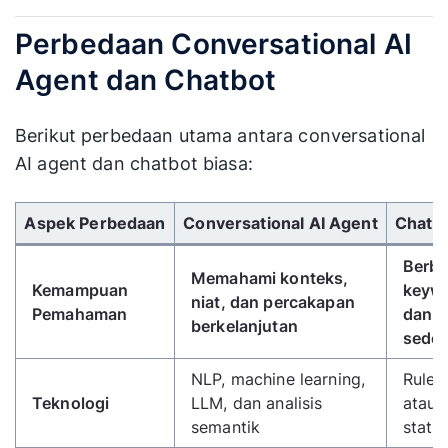
Perbedaan Conversational AI
Agent dan Chatbot
Berikut perbedaan utama antara conversational
AI agent dan chatbot biasa:
Gunakan tombol panah kiri/kanan untuk menggulir 
Aspek Perbedaan
Conversational AI Agent
Chatbo
Berba
Memahami konteks,
Kemampuan
keyw
niat, dan percakapan
Pemahaman
dan a
berkelanjutan
sede
NLP, machine learning,
Rule-
Teknologi
LLM, dan analisis
atau 
semantik
statis