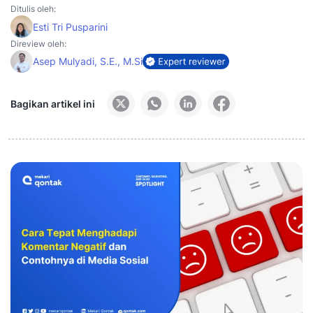
Ditulis oleh:
Esti Tri Pusparini
Direview oleh:
Asep Mulyadi, S.E., M.Si
Bagikan artikel ini