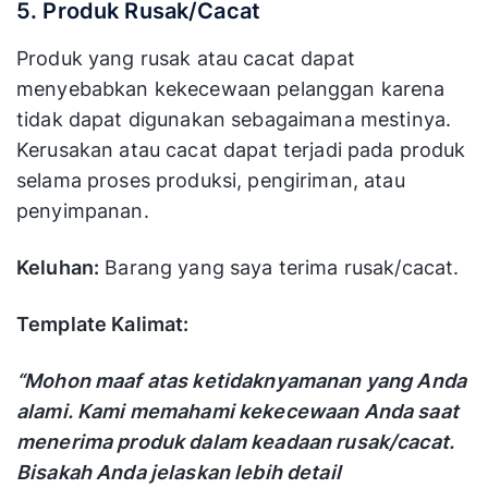
5. Produk Rusak/Cacat
Produk yang rusak atau cacat dapat
menyebabkan kekecewaan pelanggan karena
tidak dapat digunakan sebagaimana mestinya.
Kerusakan atau cacat dapat terjadi pada produk
selama proses produksi, pengiriman, atau
penyimpanan.
Keluhan:
Barang yang saya terima rusak/cacat.
Template Kalimat:
“Mohon maaf atas ketidaknyamanan yang Anda
alami. Kami memahami kekecewaan Anda saat
menerima produk dalam keadaan rusak/cacat.
Bisakah Anda jelaskan lebih detail