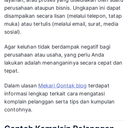
perusahaan ataupun bisnis. Ungkapan ini dapat
disampaikan secara lisan (melalui telepon, tatap
muka) atau tertulis (melalui email, surat, media
sosial).
Agar keluhan tidak berdampak negatif bagi
perusahaan atau usaha, yang perlu Anda
lakukan adalah menanganinya secara cepat dan
tepat.
Dalam ulasan
Mekari Qontak blog
terdapat
informasi lengkap terkait cara mengatasi
komplain pelanggan serta tips dan kumpulan
contohnya.