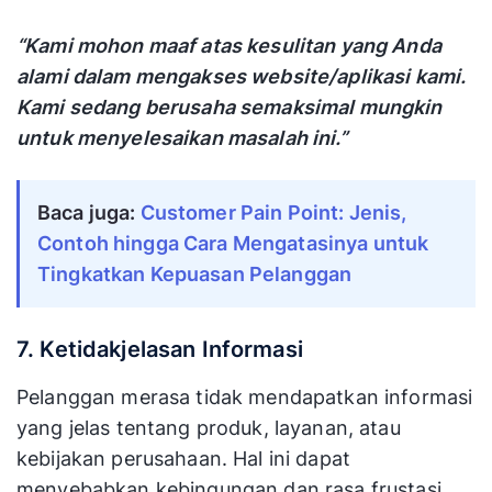
“Kami mohon maaf atas kesulitan yang Anda
alami dalam mengakses website/aplikasi kami.
Kami sedang berusaha semaksimal mungkin
untuk menyelesaikan masalah ini.”
Baca juga:
Customer Pain Point: Jenis,
Contoh hingga Cara Mengatasinya untuk
Tingkatkan Kepuasan Pelanggan
7. Ketidakjelasan Informasi
Pelanggan merasa tidak mendapatkan informasi
yang jelas tentang produk, layanan, atau
kebijakan perusahaan. Hal ini dapat
menyebabkan kebingungan dan rasa frustasi.