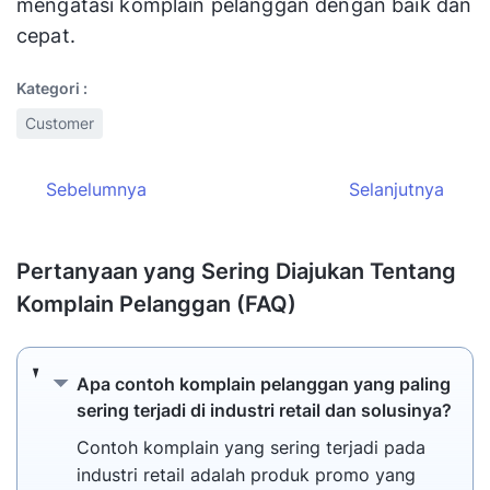
mengatasi komplain pelanggan dengan baik dan
cepat.
Kategori :
Customer
Sebelumnya
Selanjutnya
Pertanyaan yang Sering Diajukan Tentang
Komplain Pelanggan (FAQ)
Apa contoh komplain pelanggan yang paling s
Apa contoh komplain pelanggan yang paling
sering terjadi di industri retail dan solusinya?
Contoh komplain yang sering terjadi pada
industri retail adalah produk promo yang