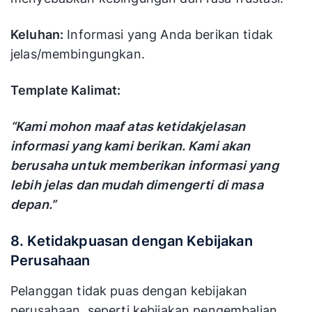
Keluhan:
Informasi yang Anda berikan tidak
jelas/membingungkan.
Template Kalimat:
“Kami mohon maaf atas ketidakjelasan
informasi yang kami berikan. Kami akan
berusaha untuk memberikan informasi yang
lebih jelas dan mudah dimengerti di masa
depan.”
8. Ketidakpuasan dengan Kebijakan
Perusahaan
Pelanggan tidak puas dengan kebijakan
perusahaan, seperti kebijakan pengembalian,