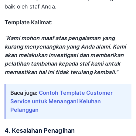
baik oleh staf Anda.
Template Kalimat:
“Kami mohon maaf atas pengalaman yang
kurang menyenangkan yang Anda alami. Kami
akan melakukan investigasi dan memberikan
pelatihan tambahan kepada staf kami untuk
memastikan hal ini tidak terulang kembali.”
Baca juga:
Contoh Template Customer 
Service untuk Menangani Keluhan 
Pelanggan
4. Kesalahan Penagihan