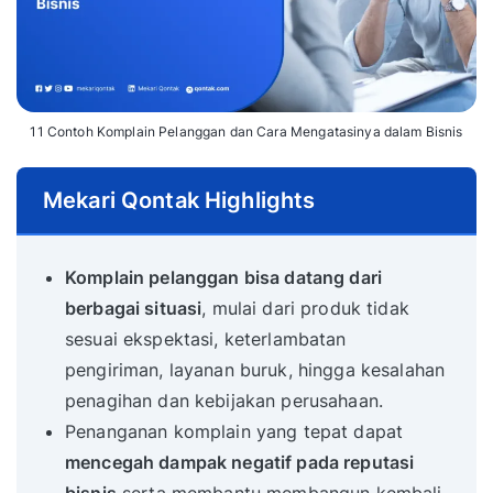
11 Contoh Komplain Pelanggan dan Cara Mengatasinya dalam Bisnis
Mekari Qontak Highlights
Komplain pelanggan bisa datang dari
berbagai situasi
, mulai dari produk tidak
sesuai ekspektasi, keterlambatan
pengiriman, layanan buruk, hingga kesalahan
penagihan dan kebijakan perusahaan.
Penanganan komplain yang tepat dapat
mencegah dampak negatif pada reputasi