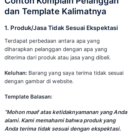
Contoh Komplain Pelanggan
dan Template Kalimatnya
1. Produk/Jasa Tidak Sesuai Ekspektasi
Terdapat perbedaan antara apa yang
diharapkan pelanggan dengan apa yang
diterima dari produk atau jasa yang dibeli.
Keluhan:
Barang yang saya terima tidak sesuai
dengan gambar di website.
Template Balasan:
“Mohon maaf atas ketidaknyamanan yang Anda
alami. Kami memahami bahwa produk yang
Anda terima tidak sesuai dengan ekspektasi.