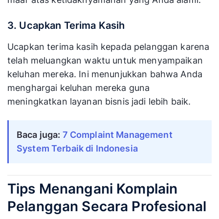
3. Ucapkan Terima Kasih
Ucapkan terima kasih kepada pelanggan karena
telah meluangkan waktu untuk menyampaikan
keluhan mereka. Ini menunjukkan bahwa Anda
menghargai keluhan mereka guna
meningkatkan layanan bisnis jadi lebih baik.
Baca juga: 
7 Complaint Management 
System Terbaik di Indonesia
Tips Menangani Komplain
Pelanggan Secara Profesional