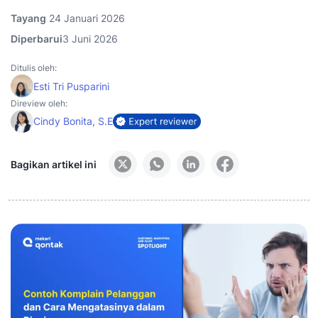
Tayang
24 Januari 2026
Diperbarui
3 Juni 2026
Ditulis oleh:
Esti Tri Pusparini
Direview oleh:
Cindy Bonita, S.E
Bagikan artikel ini