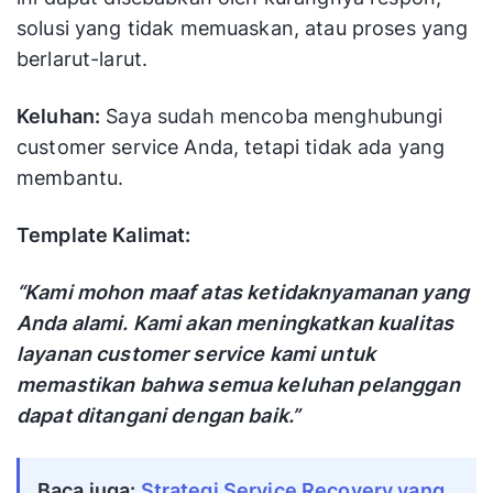
solusi yang tidak memuaskan, atau proses yang
berlarut-larut.
Keluhan:
Saya sudah mencoba menghubungi
customer service Anda, tetapi tidak ada yang
membantu.
Template Kalimat:
“Kami mohon maaf atas ketidaknyamanan yang
Anda alami. Kami akan meningkatkan kualitas
layanan customer service kami untuk
memastikan bahwa semua keluhan pelanggan
dapat ditangani dengan baik.”
Baca juga: 
Strategi Service Recovery yang 