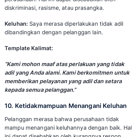
diskriminasi, rasisme, atau prasangka.
Keluhan:
Saya merasa diperlakukan tidak adil
dibandingkan dengan pelanggan lain.
Template Kalimat:
“Kami mohon maaf atas perlakuan yang tidak
adil yang Anda alami. Kami berkomitmen untuk
memberikan pelayanan yang adil dan setara
kepada semua pelanggan.”
10. Ketidakmampuan Menangani Keluhan
Pelanggan merasa bahwa perusahaan tidak
mampu menangani keluhannya dengan baik. Hal
ini dapat disebabkan oleh kurangnya respon,