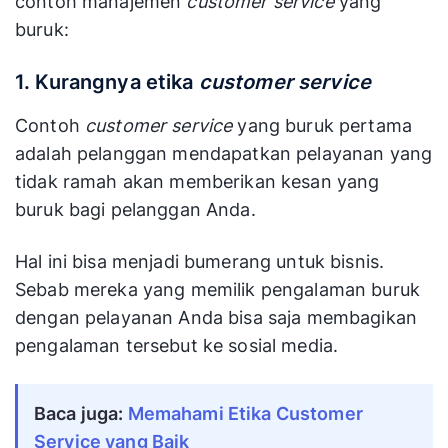
contoh manajemen
customer service
yang
buruk:
1. Kurangnya etika
customer service
Contoh
customer service
yang buruk pertama
adalah pelanggan mendapatkan pelayanan yang
tidak ramah akan memberikan kesan yang
buruk bagi pelanggan Anda.
Hal ini bisa menjadi bumerang untuk bisnis.
Sebab mereka yang memilik pengalaman buruk
dengan pelayanan Anda bisa saja membagikan
pengalaman tersebut ke sosial media.
Baca juga:
Memahami Etika Customer
Service yang Baik