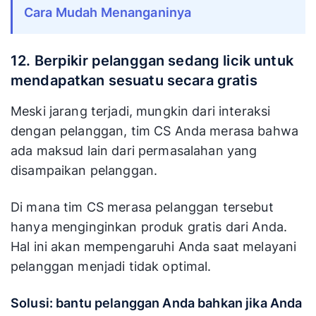
Cara Mudah Menanganinya
12. Berpikir pelanggan sedang licik untuk
mendapatkan sesuatu secara gratis
Meski jarang terjadi, mungkin dari interaksi
dengan pelanggan, tim CS Anda merasa bahwa
ada maksud lain dari permasalahan yang
disampaikan pelanggan.
Di mana tim CS merasa pelanggan tersebut
hanya menginginkan produk gratis dari Anda.
Hal ini akan mempengaruhi Anda saat melayani
pelanggan menjadi tidak optimal.
Solusi: bantu pelanggan Anda bahkan jika Anda