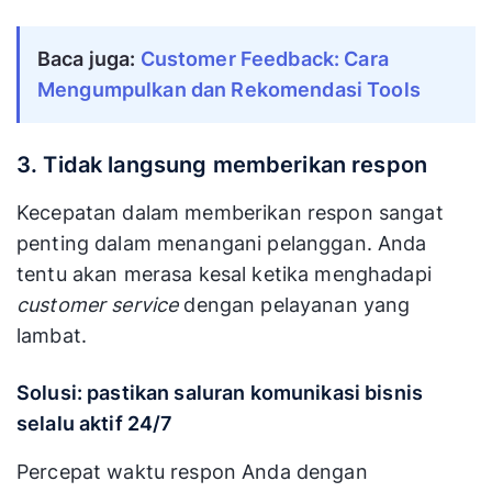
Baca juga:
Customer Feedback: Cara
Mengumpulkan dan Rekomendasi Tools
3. Tidak langsung memberikan respon
Kecepatan dalam memberikan respon sangat
penting dalam menangani pelanggan. Anda
tentu akan merasa kesal ketika menghadapi
customer service
dengan pelayanan yang
lambat.
Solusi: pastikan saluran komunikasi bisnis
selalu aktif 24/7
Percepat waktu respon Anda dengan