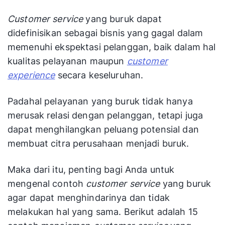
Customer service
yang buruk dapat
didefinisikan sebagai bisnis yang gagal dalam
memenuhi ekspektasi pelanggan, baik dalam hal
kualitas pelayanan maupun
customer
experience
secara keseluruhan.
Padahal pelayanan yang buruk tidak hanya
merusak relasi dengan pelanggan, tetapi juga
dapat menghilangkan peluang potensial dan
membuat citra perusahaan menjadi buruk.
Maka dari itu, penting bagi Anda untuk
mengenal contoh
customer service
yang buruk
agar dapat menghindarinya dan tidak
melakukan hal yang sama. Berikut adalah 15