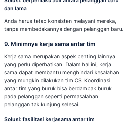
Solusi: berperilaku adil antara pelanggan baru
dan lama
Anda harus tetap konsisten melayani mereka,
tanpa membedakannya dengan pelanggan baru.
9. Minimnya kerja sama antar tim
Kerja sama merupakan aspek penting lainnya
yang perlu diperhatikan. Dalam hal ini, kerja
sama dapat membantu menghindari kesalahan
yang mungkin dilakukan tim CS. Koordinasi
antar tim yang buruk bisa berdampak buruk
pada pelanggan seperti permasalahan
pelanggan tak kunjung selesai.
Solusi: fasilitasi kerjasama antar tim