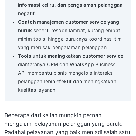
informasi keliru, dan pengalaman pelanggan
negatif.
Contoh manajemen customer service yang
buruk
seperti respon lambat, kurang empati,
minim tools, hingga buruknya koordinasi tim
yang merusak pengalaman pelanggan.
Tools untuk meningkatkan customer service
diantaranya CRM dan WhatsApp Business
API membantu bisnis mengelola interaksi
pelanggan lebih efektif dan meningkatkan
kualitas layanan.
Beberapa dari kalian mungkin pernah
mengalami pelayanan pelanggan yang buruk.
Padahal pelayanan yang baik menjadi salah satu