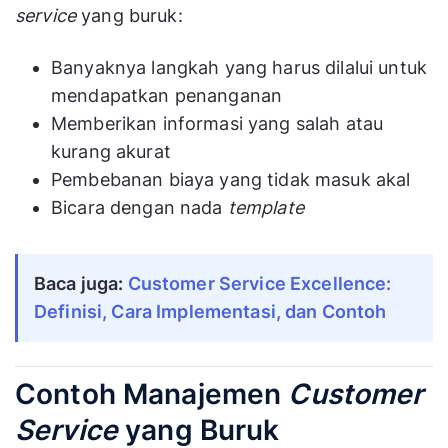
service
yang buruk:
Banyaknya langkah yang harus dilalui untuk
mendapatkan penanganan
Memberikan informasi yang salah atau
kurang akurat
Pembebanan biaya yang tidak masuk akal
Bicara dengan nada
template
Baca juga:
Customer Service Excellence:
Definisi, Cara Implementasi, dan Contoh
Contoh Manajemen
Customer
Service
yang Buruk