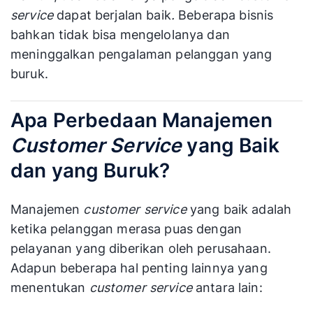
service
dapat berjalan baik
.
Beberapa bisnis
bahkan tidak bisa mengelolanya dan
meninggalkan pengalaman pelanggan yang
buruk.
Apa Perbedaan Manajemen
Customer Service
yang Baik
dan yang Buruk?
Manajemen
customer service
yang baik adalah
ketika pelanggan merasa puas dengan
pelayanan yang diberikan oleh perusahaan.
Adapun beberapa hal penting lainnya yang
menentukan
customer service
antara lain: