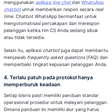
menggunakan
aplikasi
live chat
dan
WhatsApp
chatbot
untuk memberikan respon secara
real
time.
Chatbot WhatsApp bermanfaat untuk
mengotomatisasi percakapan dan merespon
pelanggan ketika tim CS Anda sedang sibuk
atau tidak tersedia.
Selain itu, aplikasi
chatbot
juga dapat membantu
menjawab
frequently asked questions
(FAQ) dan
memperbaiki tingkat kepuasan pelanggan Anda.
4. Terlalu patuh pada protokol hanya
memperburuk keadaan
Setiap bisnis pasti memiliki panduan standar
operasional prosedur untuk melayani pelanggan.
Dimana panduan ini memiliki alur yang harus