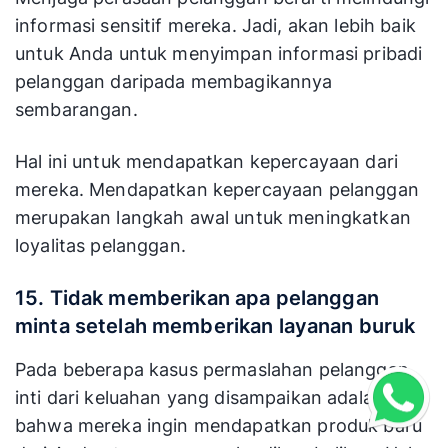
informasi sensitif mereka. Jadi, akan lebih baik
untuk Anda untuk menyimpan informasi pribadi
pelanggan daripada membagikannya
sembarangan.
Hal ini untuk mendapatkan kepercayaan dari
mereka. Mendapatkan kepercayaan pelanggan
merupakan langkah awal untuk meningkatkan
loyalitas pelanggan.
15. Tidak memberikan apa pelanggan
minta setelah memberikan layanan buruk
Pada beberapa kasus permaslahan pelanggan,
inti dari keluahan yang disampaikan adalah
bahwa mereka ingin mendapatkan produk baru