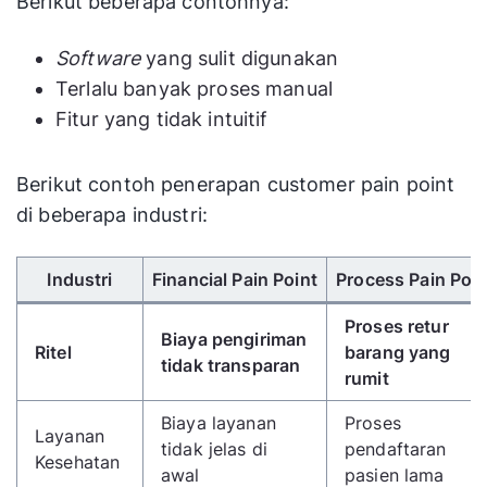
Berikut beberapa contohnya:
Software
yang sulit digunakan
Terlalu banyak proses manual
Fitur yang tidak intuitif
Berikut contoh penerapan customer pain point
di beberapa industri:
Gunakan tombol panah kiri/kanan untuk menggulir 
Industri
Financial Pain Point
Process Pain Poin
Proses retur
Biaya pengiriman
Ritel
barang yang
tidak transparan
rumit
Biaya layanan
Proses
Layanan
tidak jelas di
pendaftaran
Kesehatan
awal
pasien lama