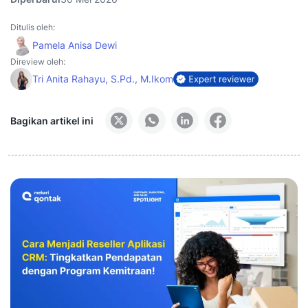
Ditulis oleh:
Pamela Anisa Dewi
Direview oleh:
Tri Anita Rahayu, S.Pd., M.Ikom
Bagikan artikel ini