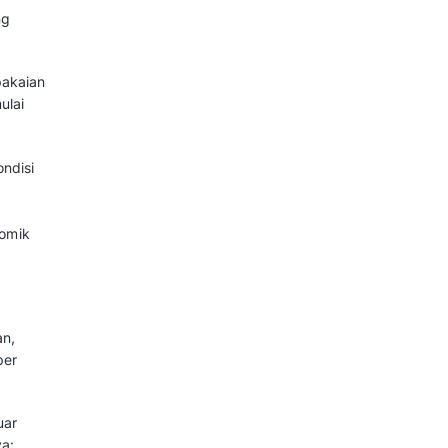
dan Perbedaan dengan Reseller
nda membeli produk terlebih
mbali kepada pelanggan melalui
reseller, antara lain:
au memiliki permintaan tinggi.
ah untuk stok barang.
embangun kepercayaan pembeli
.