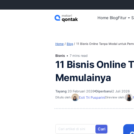
Home
Home
Blog
11 Bisnis Online Tan
Bisnis
7 mins read
11 Bisnis 
Memulainy
Tayang
20 Februari 2026
Diperba
Esti Tri Pusparini
Ditulis oleh:
D