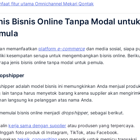
Bisnis online tanpa modal kini menjadi pelua
pertumbuhan e-commerce Indonesia yang menca
rupiah.
Potensi pasar yang terus meningkat ini sanga
terutama bagi pemula yang ingin mulai meng
digital.
Temukan rekomendasi jenis bisnis online ta
bagi Anda beserta tips memulainya dalam ul
ini.
Jenis Bisnis Online Tan