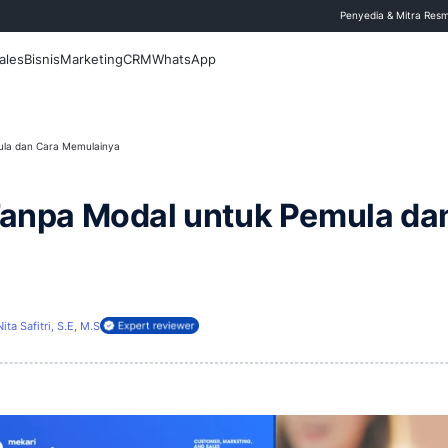
 Blog
Fitur
Sales
Bisnis
Marketing
CRM
WhatsApp
pa Modal untuk Pemula dan Cara Memulainya
Online Tanpa Modal untu
a
rui
2 Juli 2026
Nita Safitri, S.E, M.S
ireview oleh: