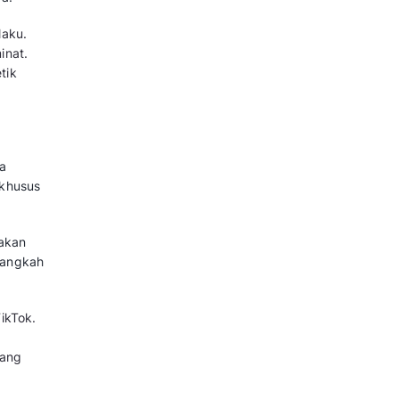
 Terbaik Tanpa Modal
arang bekas layak pakai yang
harga yang lebih terjangkau.
a sangat luas karena tren pakaian
 populer. Berikut tips memulai
kan barang masih dalam kondisi
erta harum sebelum difoto.
i baju, sepatu, atau buku komik