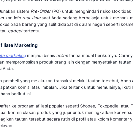
Baca juga:
Rekomendasi Aplikasi Reseller
3. Thrift Shop
Bisnis ini berfokus pada penjualan barang-b
biasanya memiliki nilai estetika unik dengan 
Meskipun menjual barang
second
, peminatny
vintage
dan gaya hidup berkelanjutan semakin
bisnis online thrift shop:
Lakukan kurasi mendalam untuk memasti
bagus.
Cuci dan setrika pakaian hingga bersih s
Fokus pada penjualan barang hobi sepert
impor.