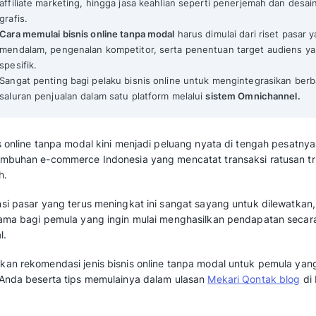
11 Bisnis Online Tanpa Modal untuk Pe
Mekari Qontak Highlights
Terdapat berbagai bisnis online tanpa mo
memanfaatkan platform e-commerce dan m
Ide bisnis online tanpa modal untuk pemul
affiliate marketing, hingga jasa keahlian 
grafis.
Cara memulai bisnis online tanpa modal
har
mendalam, pengenalan kompetitor, serta 
spesifik.
Sangat penting bagi pelaku bisnis online 
saluran penjualan dalam satu platform mel