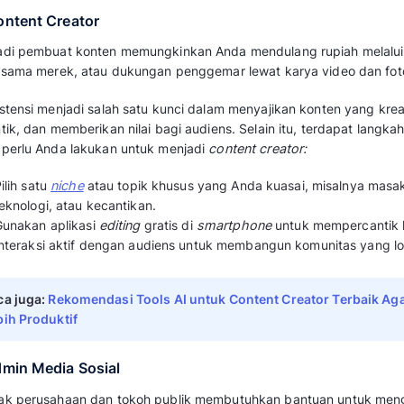
4. Jastip (Jasa Titip)
Jastip adalah jasa membelikan produk terten
dimana Anda mengambil keuntungan dari marg
barang.
Bisnis ini sangat efektif jika Anda sedang bera
negeri yang memiliki akses ke barang unik. B
Gunakan sistem
Pre-Order
(PO) untuk men
Berikan info
real-time
saat Anda sedang b
Fokus pada barang yang sulit didapat di 
atau
gadget
tertentu.
5. Affiliate Marketing