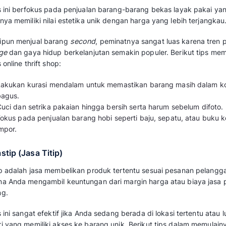
Baca juga:
Apa itu Dropship? Cara Kerja 
2. Reseller
Berbeda dengan
dropship
, sebagai
reseller
A
dahulu untuk distok kemudian menjualnya ke
toko online.
Langkah-langkah memulai bisnis online sebagai 
Pilih kategori produk yang sedang tren at
Siapkan ruang penyimpanan kecil di rum
Kelola pengiriman secara mandiri untuk
m