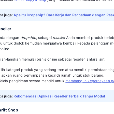
Pemula
Dengan memanfaatkan
platform
e-commerc
memiliki kesempatan serupa untuk mengemban
beberapa jenis bisnis online tanpa modal unt
1. Dropshipper
Dropshipper adalah model bisnis ini memungk
orang lain tanpa harus menyetok barang kare
pesanan langsung ke pelanggan atas nama A
Tips memulai bisnis online menjadi
dropshipp
Jalin
kerja sama dengan supplier
atau pr
Unggah foto produk di Instagram, TikTok
Gunakan
teknik
copywriting
yang menarik