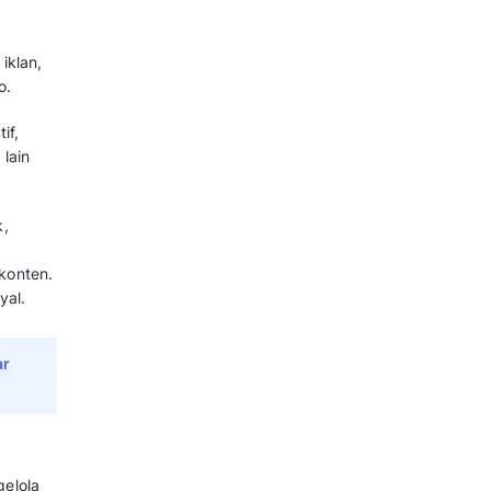
tu sesuai pesanan pelanggan,
in harga atau biaya jasa per
da di lokasi tertentu atau luar
erikut tips dalam memulainya:
ghindari risiko stok tidak laku.
erbelanja untuk menarik minat.
dalam negeri seperti kosmetik