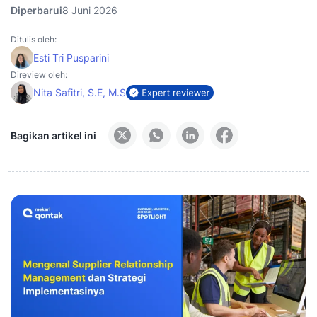
Diperbarui
8 Juni 2026
Ditulis oleh:
Esti Tri Pusparini
Direview oleh:
Nita Safitri, S.E, M.S
Bagikan artikel ini