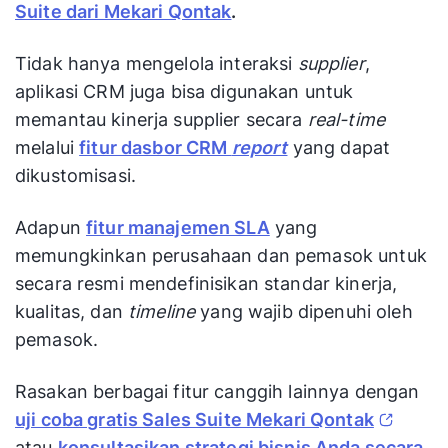
Suite dari Mekari Qontak
.
Tidak hanya mengelola interaksi
supplier
,
aplikasi CRM juga bisa digunakan untuk
memantau kinerja supplier secara
real-time
melalui
fitur dasbor CRM
report
yang dapat
dikustomisasi.
Adapun
fitur manajemen SLA
yang
memungkinkan perusahaan dan pemasok untuk
secara resmi mendefinisikan standar kinerja,
kualitas, dan
timeline
yang wajib dipenuhi oleh
pemasok.
Rasakan berbagai fitur canggih lainnya dengan
uji coba gratis Sales Suite Mekari Qontak
atau
konsultasikan strategi bisnis Anda secara