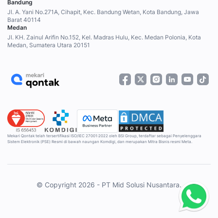
Bandung
Jl. A. Yani No.271A, Cihapit, Kec. Bandung Wetan, Kota Bandung, Jawa
Barat 40114
Medan
Jl. KH. Zainul Arifin No.152, Kel. Madras Hulu, Kec. Medan Polonia, Kota
Medan, Sumatera Utara 20151
Mekari Qontak telah tersertifikasi ISO/IEC 27001:2022 oleh BSI Group, terdaftar sebagai Penyelenggara
Sistem Elektronik (PSE) Resmi di bawah naungan Komdigi, dan merupakan Mitra Bisnis resmi Meta.
© Copyright 2026 - PT Mid Solusi Nusantara.