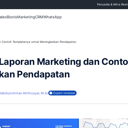
 Blog
Fitur
Sales
Bisnis
Marketing
CRM
WhatsApp
ran Marketing dan Contoh Templatenya untuk Meningkatkan Pendapatan
buat Laporan Marketin
ingkatkan Pendapatan
4 Juli 2026
Habiburrohman Aththoyyar, M.Sc
ireview oleh: