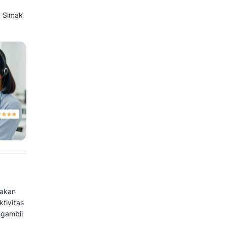
haan yang berbasis data
ggi dibandingkan kompetitornya.
 mampu mengukur ROI secara
embuktikan dampak kampanye di
emasaran rentan dipangkas karena
si.
s tuntas definisi laporan
h sistematis pembuatannya. Simak