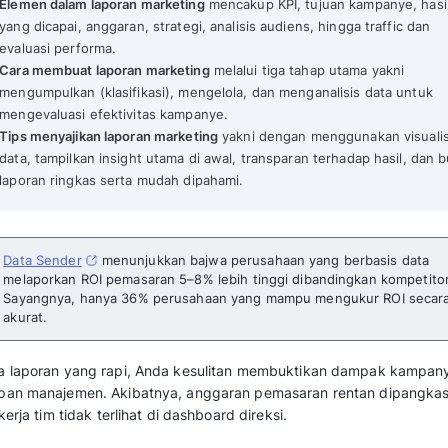
6 Cara Membuat Laporan Marketing dan Contoh Templ
Mekari Qontak Highlights
Laporan marketing adalah
dokumen terstr
menganalisis, dan mengevaluasi kinerja
pengambilan keputusan bisnis.
Elemen dalam laporan marketing
mencakup 
yang dicapai, anggaran, strategi, analisis 
evaluasi performa.
Cara membuat laporan marketing
melalui t
mengumpulkan (klasifikasi), mengelola, da
mengevaluasi efektivitas kampanye.
Tips menyajikan laporan marketing
yakni d
data, tampilkan insight utama di awal, tra