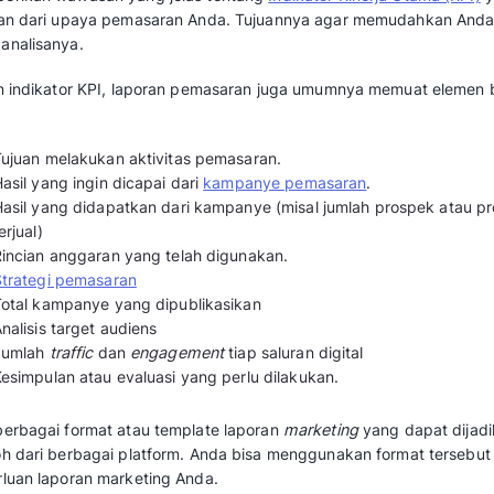
Laporan pemasaran juga berfungsi untuk me
telah menghasilkan hasil nyata dan untuk men
ditingkatkan.
Oleh karena itu, sebaiknya laporan
marketing
bisa lebih maksimal. Misalnya melacak
OKR
pe
sehingga Anda bisa melihat kemajuan bisnis s
mengidentifikasi tren jangka panjang.
Baca juga:
Mengenal Marketing: Jenis, Ca
dalam Bisnis
Elemen Penting yang A