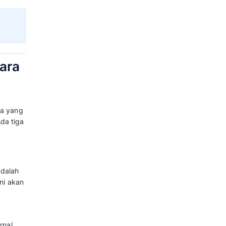
keting
laporan marketing yang baik dapat
ikator Kinerja Utama (KPI)
yang
nya agar memudahkan Anda untuk
ga umumnya memuat elemen berikut
emasaran
.
sal jumlah prospek atau produk