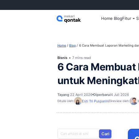
Home
Home
Blog
6 Cara Membuat Lapo
Bisnis
7 mins read
6 Cara Mem
untuk Men
Tayang
22 April 2026
Diperbarui
Esti Tri Pusparini
Ditulis oleh:
D