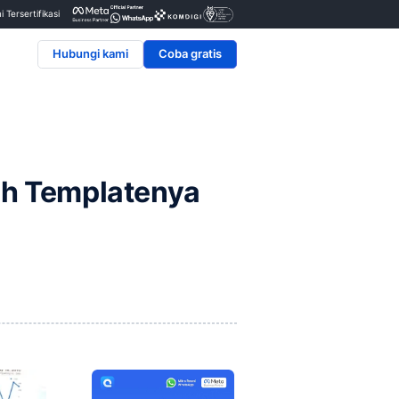
Penyedia & Mitra Resmi Tersertifikasi
Hubungi kami
g dan Contoh Template