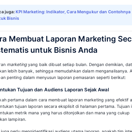
Pembuatan Laporan Mar
Melansir dari theenterpriseworld.com bahwa 
memberikan wawasan yang jelas tentang
Ind
relevan dari upaya pemasaran Anda. Tujuan
menganalisanya.
Selain indikator KPI, laporan pemasaran ju
ini:
Tujuan melakukan aktivitas pemasaran.
Hasil yang ingin dicapai dari
kampanye p
Hasil yang didapatkan dari kampanye (mi
terjual)
Rincian anggaran yang telah digunakan.
Strategi pemasaran