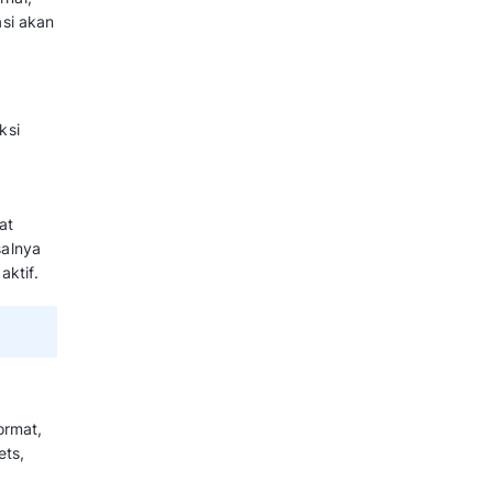
an digital
kukan.
arketing
yang dapat dijadikan
nggunakan format tersebut untuk
a Mengukur dan Contohnya
Marketing Secara
 Anda