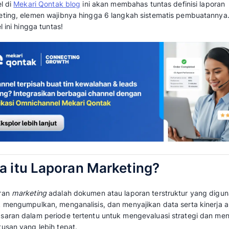
laporan ringkas serta mudah dipahami.
Data Sender
menunjukkan bajwa perusa
melaporkan ROI pemasaran 5–8% lebih tin
Sayangnya, hanya 36% perusahaan yang
akurat.
Tanpa laporan yang rapi, Anda kesulitan m
hadapan manajemen. Akibatnya, anggaran p
hasil kerja tim tidak terlihat di dashboard direk
Artikel di
Mekari Qontak blog
ini akan membaha
marketing, elemen wajibnya hingga 6 langka
artikel ini hingga tuntas!