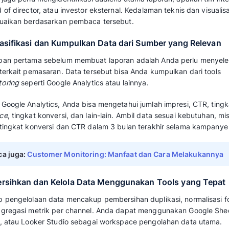
Total kampanye yang dipublikasikan
Analisis target audiens
Jumlah
traffic
dan
engagement
tiap salur
Kesimpulan atau evaluasi yang perlu dila
Ada berbagai format atau template laporan
m
contoh dari berbagai platform. Anda bisa me
keperluan laporan marketing Anda.
Baca juga:
KPI Marketing: Indikator, Car
untuk Bisnis
Cara Membuat Laporan 
Sistematis untuk Bisnis