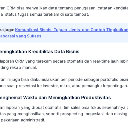
Pentingnya Laporan CRM
Riset dari
Salesforce
menunjukkan bahwa
menghabiskan hampir 60% waktunya untu
termasuk membuat laporan manual.
Angka ini mencerminkan inefisiensi besar ya
otomatisasi laporan CRM. Oleh karena itu, be
laporan CRM bagi bisnis.
1. Memantau Kinerja Penjualan Secara
Manajer tidak perlu menunggu laporan mingg
sedang tercapai atau tidak.