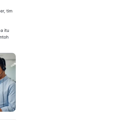
istoris, laporan disegmentasi,
an pertanyaan yang sama, yaitu
u? Dari sekian banyak deal yang
 berapa target yang masih harus
 harus dikumpulkan manual dari
hatsApp maka ada yang perlu
ran CRM menjadi fondasi
 yang memungkinkan manajer, tim
arah dan terukur.