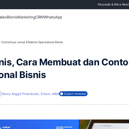
 Blog
Fitur
Sales
Bisnis
Marketing
CRM
WhatsApp
Cara Membuat dan Contohnya untuk Efisiensi Operasional Bisnis
M: Jenis, Cara Membua
perasional Bisnis
i
3 Mei 2026
i
Romy Anggit Priambodo, S.Kom, MBA
Direview oleh: