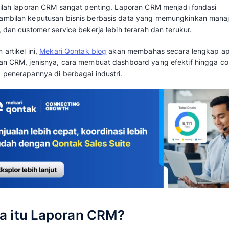
dilakukan rutin, benchmark memakai data h
dan seluruh tim disiplin dalam input data.
Setiap minggu, manajer sales bertanya deng
tim sudah telepon berapa prospek minggu lal
masuk, mana yang paling dekat closing? Dan
dikejar sampai akhir bulan?
Jika jawaban dari pertanyaan-pertanyaan itu
berbagai spreadsheet, email, dan laporan W
dibenahi dalam sistem pelaporan bisnis Anda.
Di sinilah laporan CRM sangat penting. Lapo
pengambilan keputusan bisnis berbasis data
sales, dan customer service bekerja lebih ter