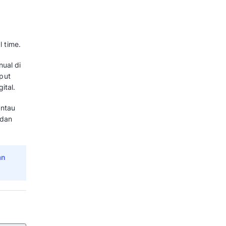
bahas secara lengkap apa itu
ard yang efektif hingga contoh