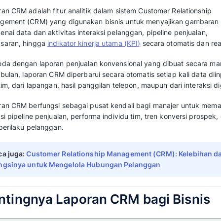
Dalam artikel ini,
Mekari Qontak blog
akan mem
laporan CRM, jenisnya, cara membuat dashbo
nyata penerapannya di berbagai industri.
Apa itu Laporan CRM?