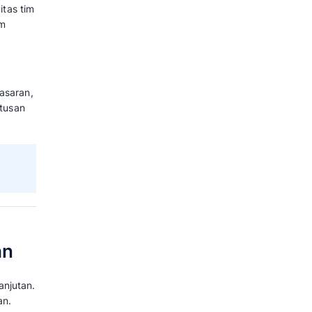
atis setiap kali tim memperbarui
ebih cepat dan lebih tepat.
ruktur
tau pesan WhatsApp grup yang
bisa melihat perkembangan
board.
enugasan, catatan kendala,
tempat.
nis, dan Contoh Tingkatkan