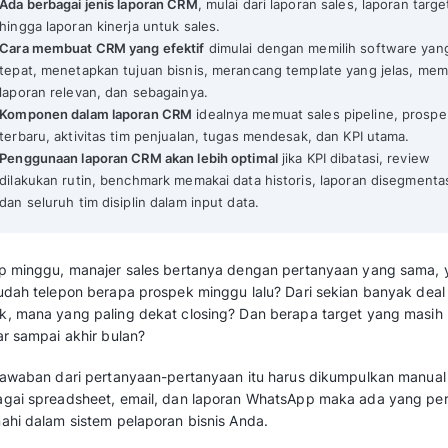
Laporan CRM: Jenis, Cara Membuat dan Contohnya 
Mekari Qontak Highlights
Laporan CRM adalah
fitur dalam sistem C
penjualan, interaksi pelanggan, dan KPI se
bentuk dashboard.
Ada berbagai jenis laporan CRM
, mulai dar
hingga laporan kinerja untuk sales.
Cara membuat CRM yang efektif
dimulai d
tepat, menetapkan tujuan bisnis, merancan
laporan relevan, dan sebagainya.
Komponen dalam laporan CRM
idealnya me
terbaru, aktivitas tim penjualan, tugas me
Penggunaan laporan CRM akan lebih optim