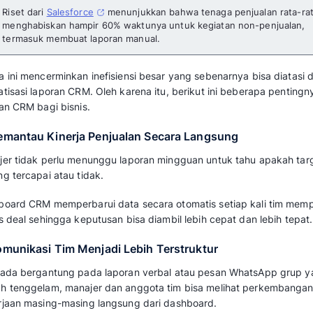
Laporan CRM adalah fitur analitik dalam sist
Management (CRM) yang digunakan bisnis u
mengenai data dan aktivitas interaksi pelangg
pemasaran, hingga
indikator kinerja utama (K
Berbeda dengan laporan penjualan konvensio
akhir bulan, laporan CRM diperbarui secara ot
oleh tim, dari lapangan, hasil panggilan telepo
Laporan CRM berfungsi sebagai pusat kendal
kondisi pipeline penjualan, performa individu 
pola perilaku pelanggan.
Baca juga:
Customer Relationship Manage
Fungsinya untuk Mengelola Hubungan P