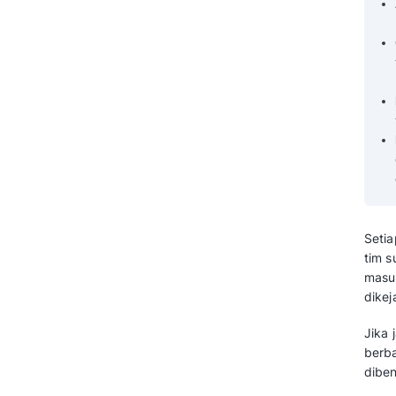
Komponen Penting dalam
Dashboard Laporan CRM
Faktor Wajib dalam Dashboard
Laporan CRM
Contoh Laporan CRM
Berdasarkan Kebutuhan
Industri dan Peran
Penerapan Laporan CRM di
Berbagai Industri
Tips Memaksimalkan
Penggunaan Laporan CRM
Optimalkan Kinerja Tim Sales
Anda dengan Laporan CRM
Mekari Qontak
Pertanyaan yang Sering Diajukan
Tentang Laporan CRM (FAQ)