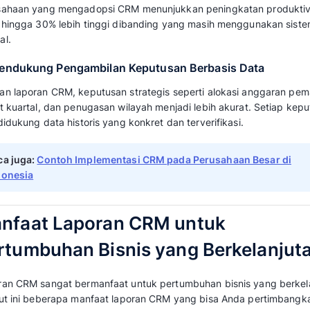
Dashboard CRM memperbarui data secara otom
status deal sehingga keputusan bisa diambil l
2. Komunikasi Tim Menjadi Lebih Terst
Daripada bergantung pada laporan verbal a
mudah tenggelam, manajer dan anggota tim 
pekerjaan masing-masing langsung dari dash
Laporan CRM bisa menyajikan data tentang p
hingga status tugas semua terekam di satu 
Baca juga:
Komunikasi Bisnis: Tujuan, Je
Kolaborasi yang Sukses