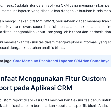
Tidak perlu bingung dalam membuat
custom 
Qontak Blog
akan memandu Anda dalam mem
report
di aplikasi CRM secara efektif. Simak art
Apa itu Custom Report d