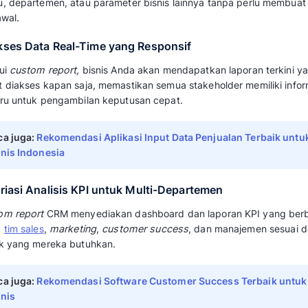
1. Menghasilkan Insight Bisnis yang Ac
Custom report menampilkan wawasan berhar
berbagai kebutuhan bisnis, mulai dari analisi
hingga forecasting revenue.
2. Fokus pada Metrik yang Relevan
Melalui
custom report
CRM, laporan menjadi l
menampilkan hanya metrik dan KPI yang relev
Ini bisa menghilangkan noise data yang tidak
3. Monitoring Kinerja Tim Secara Real-
Custom report
bisa memudahkan manajer unt
sales, customer service, atau marketing, sert
menghambat performa mereka.