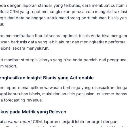
Custom report
adalah fitur dalam aplikasi
untuk membuat laporan yang disesuaikan de
Dengan menggunakan
custom report
, perus
dan metrik yang relevan, seperti analisis penj
memfasilitasi pengambilan keputusan yang le
Fitur ini memberikan fleksibilitas dalam menge
dan sesuai dengan kebutuhan analisis bisnis.
Baca juga: 
Cara Membuat Dashboard Lap
Manfaat Menggunakan F
Report pada Aplikasi C