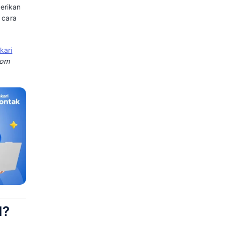
elopment.
n
tingkat personalisasi tinggi
 per tim, berbeda dengan fitur
M kini menjadi kebutuhan penting
pengelolaan data pelanggan.
erbagai sektor industri,
esuaikan dengan kebutuhan
 umum,
custom report
memberikan
erlu ditampilkan, bagaimana cara
kan.