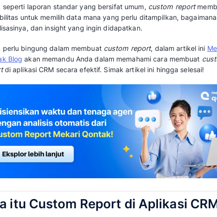
pengajuan, dan konsultasi dengan tim
dev
Custom
report Mekari Qontak menawarka
dengan kemampuan memilih metrik spesifik
pelaporan biasa
Cara membuat
custom report
di aplikasi CR
bagi perusahaan yang ingin memaksimalkan 
Seiring meningkatnya adopsi aplikasi CRM di b
kemampuan untuk membuat laporan yang dis
bisnis menjadi nilai tambah yang signifikan.
Tidak seperti laporan standar yang bersifat
fleksibilitas untuk memilih data mana yang p
visualisasinya, dan insight yang ingin didapat