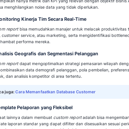
Fitur custom report di aplikasi CRM memberika
mengkustomisasi laporan berdasarkan kebutu
Berbeda dengan laporan standar yang terbat
di aplikasi CRM yang tepat memungkinkan pe
strategis dari data pelanggan untuk mendor
terukur.
Dengan memanfaatkan fitur ini secara optima
keputusan berbasis data yang lebih akurat 
operasional secara menyeluruh.
Berikut manfaat strategis lainnya yang bisa 
custom report.