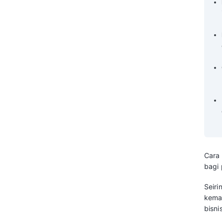
Tingkatkan Efektivitas Laporan
Bisnis dengan Custom Report
CRM Mekari Qontak!
Pertanyaan yang Sering Diajukan
Tentang Cara Membuat Custom
Reopt di Aplikasi CRM (FAQ)