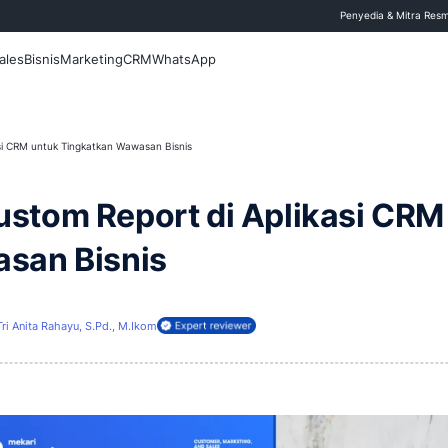
 Blog
Fitur
Sales
Bisnis
Marketing
CRM
WhatsApp
 Report di Aplikasi CRM untuk Tingkatkan Wawasan Bisnis
at Custom Report di A
 Wawasan Bisnis
i
20 Maret 2026
Tri Anita Rahayu, S.Pd., M.Ikom
ireview oleh: