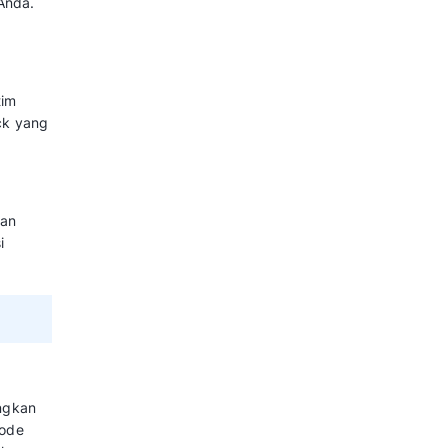
n fleksibilitas penuh untuk
han spesifik bisnis Anda.
as, cara membuat custom report
rusahaan mengekstrak insight
ong pertumbuhan bisnis yang
l, bisnis Anda bisa mengambil
dan meningkatkan performa
Anda peroleh dari penggunaan fitur