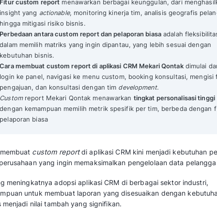
Cara Membuat Custom Report di Aplikasi CRM 
Mekari Qontak Highlights
Custom report di aplikasi CRM
memungkink
mengkustomisasi metrik, filter, dan visual
spesifik.
Fitur custom report
menawarkan berbagai 
insight yang
actionable
, monitoring kinerja
hingga mitigasi risiko bisnis.
Perbedaan antara custom report dan pelap
dalam memilih matriks yang ingin dipantau
kebutuhan bisnis.
Cara membuat custom report di aplikasi 
login ke panel, navigasi ke menu custom, 