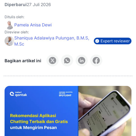
Diperbarui
27 Juli 2026
Ditulis oleh:
Pamela Anisa Dewi
Direview oleh:
Shaniqua Adalawiya Pulungan, B.M.S,
M.Sc
Bagikan artikel ini