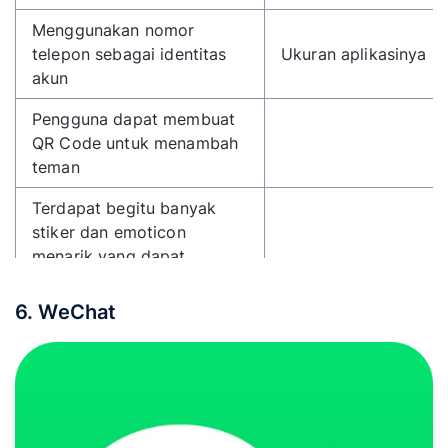
Menggunakan nomor
telepon sebagai identitas
Ukuran aplikasinya b
akun
Pengguna dapat membuat
QR Code untuk menambah
teman
Terdapat begitu banyak
stiker dan emoticon
menarik yang dapat
diunduh secara gratis
maupun berbayar
6. WeChat
Terdapat fitur Black List ID
Dapat digunakan pada
perangkat seluler ataupun
tablet atau desktop