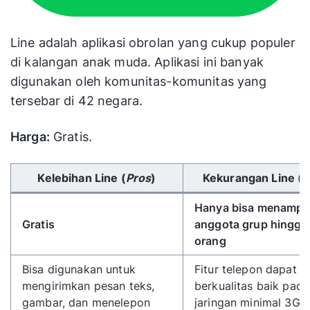
Line adalah aplikasi obrolan yang cukup populer
di kalangan anak muda. Aplikasi ini banyak
digunakan oleh komunitas-komunitas yang
tersebar di 42 negara.
Harga:
Gratis.
Gunakan tombol panah kiri/kanan untuk menggulir 
Kelebihan Line (
Pros
)
Kekurangan Line (
C
Hanya bisa menamp
Gratis
anggota grup hingga
orang
Bisa digunakan untuk
Fitur telepon dapat
mengirimkan pesan teks,
berkualitas baik pada
gambar, dan menelepon
jaringan minimal 3G