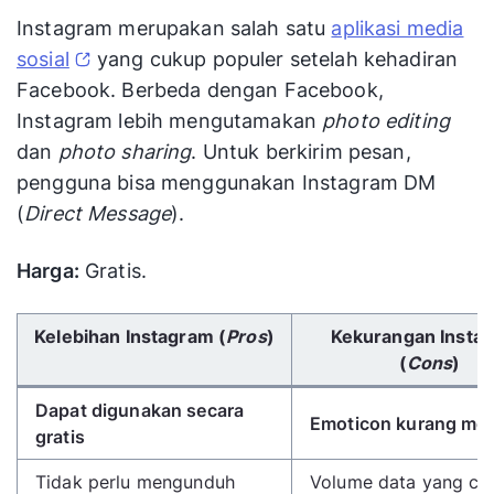
Instagram merupakan salah satu
aplikasi media
sosial
yang cukup populer setelah kehadiran
Facebook. Berbeda dengan Facebook,
Instagram lebih mengutamakan
photo editing
dan
photo sharing
. Untuk berkirim pesan,
pengguna bisa menggunakan Instagram DM
(
Direct Message
).
Harga:
Gratis.
Gunakan tombol panah kiri/kanan untuk menggulir 
Kelebihan Instagram (
Pros
)
Kekurangan Insta
(
Cons
)
Dapat digunakan secara
Emoticon kurang men
gratis
Tidak perlu mengunduh
Volume data yang cu