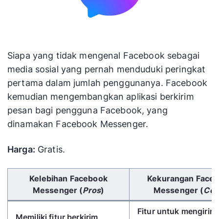
atau blog
Siapa yang tidak mengenal Facebook sebagai
media sosial yang pernah menduduki peringkat
pertama dalam jumlah penggunanya. Facebook
kemudian mengembangkan aplikasi berkirim
pesan bagi pengguna Facebook, yang
dinamakan Facebook Messenger.
Harga:
Gratis.
Gunakan tombol panah kiri/kanan untuk menggulir 
Kelebihan Facebook
Kekurangan Face
Messenger (
Pros
)
Messenger (
Con
Fitur untuk mengirim
Memiliki fitur berkirim