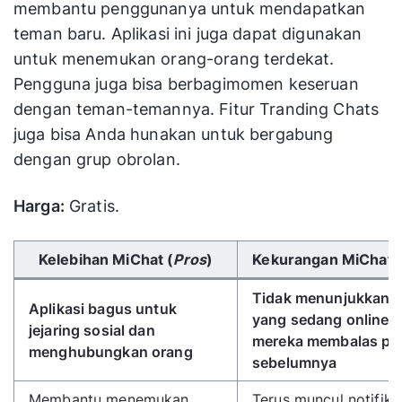
membantu penggunanya untuk mendapatkan
teman baru. Aplikasi ini juga dapat digunakan
untuk menemukan orang-orang terdekat.
Pengguna juga bisa berbagimomen keseruan
dengan teman-temannya. Fitur Tranding Chats
juga bisa Anda hunakan untuk bergabung
dengan grup obrolan.
Harga:
Gratis.
Gunakan tombol panah kiri/kanan untuk menggulir 
Kelebihan MiChat (
Pros
)
Kekurangan MiChat 
Tidak menunjukkan 
Aplikasi bagus untuk
yang sedang online k
jejaring sosial dan
mereka membalas pe
menghubungkan orang
sebelumnya
Membantu menemukan
Terus muncul notifika