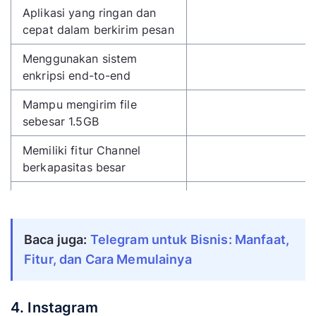
Aplikasi yang ringan dan
cepat dalam berkirim pesan
Menggunakan sistem
enkripsi end-to-end
Mampu mengirim file
sebesar 1.5GB
Memiliki fitur Channel
berkapasitas besar
Adanya fitur Bot
Dapat digunakan pada
Baca juga:
Telegram untuk Bisnis: Manfaat,
beberapa jenis perangkat
Fitur, dan Cara Memulainya
Mampu menampung 30
ribu orang dalam sebuah
grup
4. Instagram