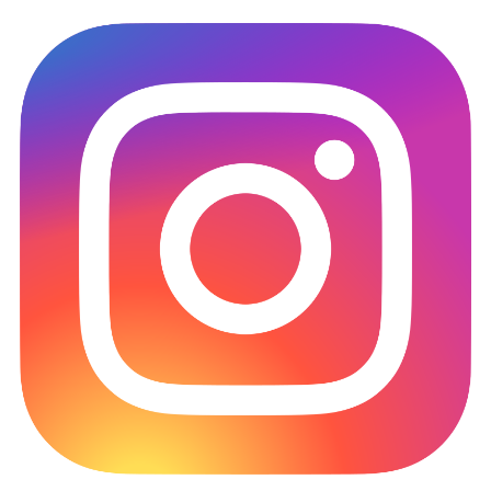
Memerlukan ruang
penyimpanan yang kecil
Menawarkan fitur sticker
gratis