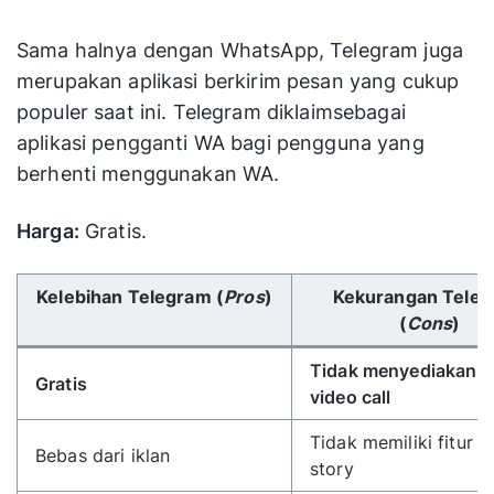
Sama halnya dengan WhatsApp, Telegram juga
merupakan aplikasi berkirim pesan yang cukup
populer saat ini. Telegram diklaimsebagai
aplikasi pengganti WA bagi pengguna yang
berhenti menggunakan WA.
Harga:
Gratis.
Gunakan tombol panah kiri/kanan untuk menggulir 
Kelebihan Telegram (
Pros
)
Kekurangan Tele
(
Cons
)
Tidak menyediakan fi
Gratis
video call
Tidak memiliki fitur b
Bebas dari iklan
story