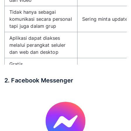
Tidak hanya sebagai
komunikasi secara personal
Sering minta update
tapi juga dalam grup
Aplikasi dapat diakses
melalui perangkat seluler
dan web dan desktop
Gratis
Aman karena memiliki
2. Facebook Messenger
enkripsi end-to-end
Tersedia fitur story
Adanya backup chat
Dapat dipasang pada
widget sebuah situs web