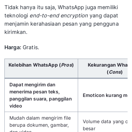
Tidak hanya itu saja, WhatsApp juga memiliki
teknologi
end-to-end encryption
yang dapat
menjamin kerahasiaan pesan yang pengguna
kirimkan.
Harga:
Gratis.
Gunakan tombol panah kiri/kanan untuk menggulir 
Kelebihan WhatsApp (
Pros
)
Kekurangan What
(
Cons
)
Dapat mengirim dan
menerima pesan teks,
Emoticon kurang men
panggilan suara, panggilan
video
Mudah dalam mengirim file
Volume data yang cu
berupa dokumen, gambar,
besar
dan video