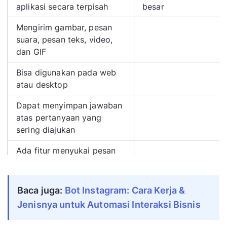
aplikasi secara terpisah
besar
Mengirim gambar, pesan
suara, pesan teks, video,
dan GIF
Bisa digunakan pada web
atau desktop
Dapat menyimpan jawaban
atas pertanyaan yang
sering diajukan
Ada fitur menyukai pesan
yang diterima
Bisa untuk melakukan
Baca juga:
Bot Instagram: Cara Kerja &
panggilan suara atau
Jenisnya untuk Automasi Interaksi Bisnis
panggilan video