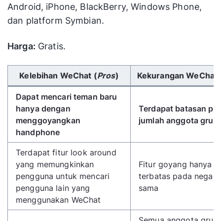
Android, iPhone, BlackBerry, Windows Phone,
dan platform Symbian.
Harga:
Gratis.
Gunakan tombol panah kiri/kanan untuk menggulir 
Kelebihan WeChat (
Pros
)
Kekurangan WeChat 
Dapat mencari teman baru
hanya dengan
Terdapat batasan pa
menggoyangkan
jumlah anggota grup
handphone
Terdapat fitur look around
yang memungkinkan
Fitur goyang hanya
pengguna untuk mencari
terbatas pada negara
pengguna lain yang
sama
menggunakan WeChat
Semua anggota grup