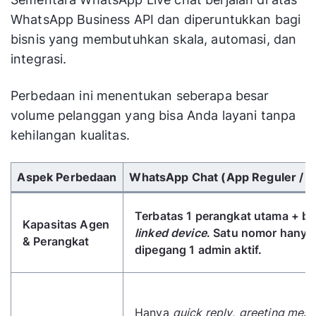
WhatsApp Business API dan diperuntukkan bagi
bisnis yang membutuhkan skala, automasi, dan
integrasi.
Perbedaan ini menentukan seberapa besar
volume pelanggan yang bisa Anda layani tanpa
kehilangan kualitas.
Gunakan tombol panah kiri/kanan untuk menggulir 
Aspek Perbedaan
WhatsApp Chat (App Reguler / B
Terbatas 1 perangkat utama + b
Kapasitas Agen
linked device
. Satu nomor hanya
& Perangkat
dipegang 1 admin aktif.
Hanya
quick reply
,
greeting mes