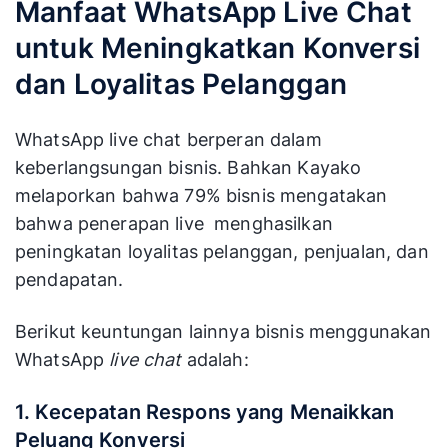
Manfaat WhatsApp Live Chat
Bisa dapat
Business Account veri
Verifikasi &
(centang abu-abu), tapi tidak bis
untuk Meningkatkan Konversi
Green Tick
mengajukan
green tick
.
dan Loyalitas Pelanggan
Skala
Cocok untuk UMKM dengan <100
WhatsApp live chat berperan dalam
Rekomendasi
pelanggan per hari dan 1–2 agen.
keberlangsungan bisnis. Bahkan Kayako
melaporkan bahwa 79% bisnis mengatakan
bahwa penerapan live menghasilkan
Biaya
Gratis.
peningkatan loyalitas pelanggan, penjualan, dan
pendapatan.
Berikut keuntungan lainnya bisnis menggunakan
WhatsApp
live chat
adalah:
1. Kecepatan Respons yang Menaikkan
Peluang Konversi