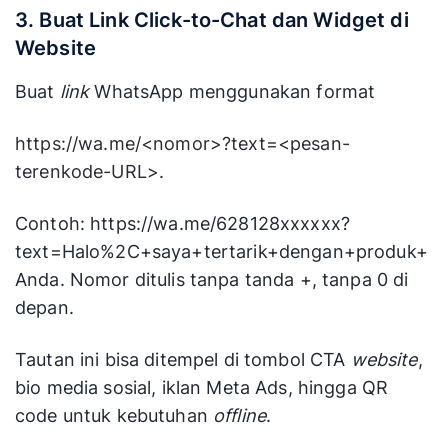
3. Buat Link Click-to-Chat dan Widget di
Website
Buat
link
WhatsApp menggunakan format
https://wa.me/<nomor>?text=<pesan-
terenkode-URL>.
Contoh: https://wa.me/628128xxxxxx?
text=Halo%2C+saya+tertarik+dengan+produk+
Anda. Nomor ditulis tanpa tanda +, tanpa 0 di
depan.
Tautan ini bisa ditempel di tombol CTA
website
,
bio media sosial, iklan Meta Ads, hingga QR
code untuk kebutuhan
offline
.