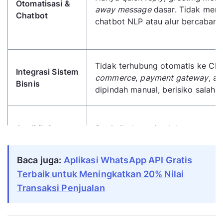
Otomatisasi &
away message
dasar. Tidak men
Chatbot
chatbot NLP atau alur bercabang
Tidak terhubung otomatis ke CR
Integrasi Sistem
commerce
,
payment gateway
, a
Bisnis
dipindah manual, berisiko salah sa
Analitik &
Statistik dasar: jumlah pesan terk
Pelaporan
terbaca, dan diterima.
Baca juga:
Aplikasi WhatsApp API Gratis
Terbaik untuk Meningkatkan 20% Nilai
Broadcast terbatas 256 kontak pe
Broadcast &
Transaksi Penjualan
hanya ke penerima yang sudah 
Template
nomor Anda.