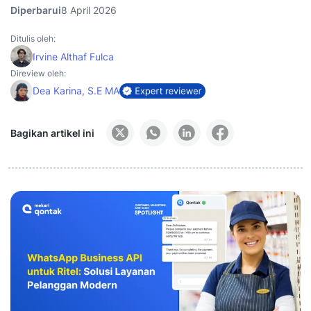
Diperbarui
8 April 2026
Ditulis oleh:
Irvine Althaf Fulca
Direview oleh:
Dea Karina, S.E MA
Bagikan artikel ini