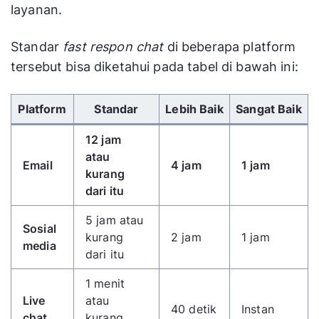
layanan.
Standar
fast respon chat
di beberapa platform
tersebut bisa diketahui pada tabel di bawah ini:
Gunakan tombol panah kiri/kanan untuk menggulir 
Platform
Standar
Lebih Baik
Sangat Baik
12 jam
atau
Email
4 jam
1 jam
kurang
dari itu
5 jam atau
Sosial
kurang
2 jam
1 jam
media
dari itu
1 menit
Live
atau
40 detik
Instan
chat
kurang