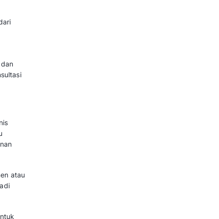
mampu menyimpan semua informasi
 satu platform. Hal ini mampu
elakukan penjualan lebih banyak.
an, Manfaat, dan Tahapannya
er Management
eberapa jenis sesuai dengan
mer management system adalah: