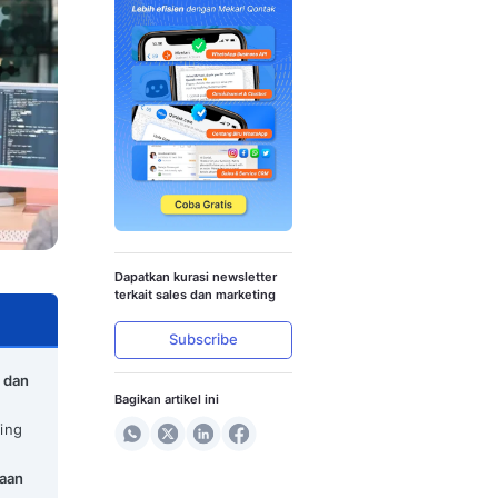
Terbaik untuk Bisnis
Dapatkan kura
terkait sales 