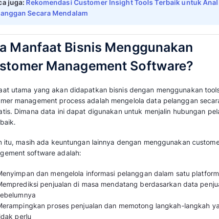
untuk menciptakan hubungan pelanggan yang e
memvisualisasikan dengan lebih baik dan lebi
pelanggan.
Dimulai dari interaksi pertama, kemudian mel
saat melewati
sales pipeline
, dan berlanjut de
pelanggan.
Customer management software dilengkapi de
aktivitas pemasaran, penjualan, dan layanan. 
tim, sehingga mereka bisa fokus untuk menyel
Dengan begitu, mampu mendorong bisnis unt
Baca juga:
Rekomendasi Business Proces
Terbaik untuk Otomatisasi Bisnis