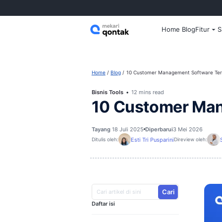
Home
Home
Blog
10 Customer Managem
Bisnis Tools
12 mins read
10 Custome
Tayang
18 Juli 2025
Diperbarui
3
Esti Tri Pusparini
Ditulis oleh:
D