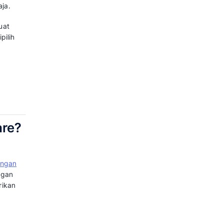
n Anda untuk menjalin hubungan
itur unggulannya yang mampu
hal yang bisa Anda lakukan dengan
ngatur jadwal pertemuan,
penjualan dan banyak lagi. Semua
i satu aplikasi saja.
sa melakukan pengelolaan
aitan dengan data konsumen,
an email, penambahan catatan, dan
nya dengan satu aplikasi saja.
agement system ini, membuat
n. Apakah aplikasi yang dipilih