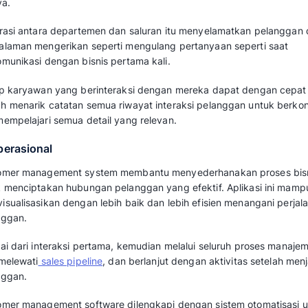
penjualan yang rumit. Bahkan, aplikasi ini 
pelanggan dari berbagai saluran bisnis dalam
meningkatkan
performance karyawan
serta m
Baca juga:
Apa itu CRM? Pengertian, Tuju
Apa saja Jenis Custom
Software?
Customer management software terdiri dari b
kegunaannya. Berikut beberapa jenis custo
1. Kolaboratif