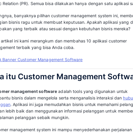
Customer management software memungkinka
dengan pelanggan secara mendalam lewat f
mengelola semua detail informasi pelanggan.
Selain menjalin interaksi pelanggan, banyak 
customer management software. Misalnya me
membuat laporan secara real time, mencatat 
aktivitas tersebut bisa Anda lakukan hanya dar
Dengan menggunakan aplikasi CRM, Anda bi
terhadap berbagai aspek penting yang berk
seperti jadwal pertemuan, laporan, pengirim
Public Relation (PR). Semua bisa dilakukan ha
Sayangnya, banyaknya pilihan customer man
sebagian bisnis ragu untuk membuat keputusa