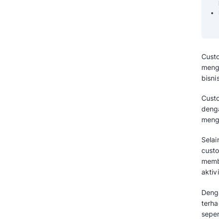
Bagaimana Cara Memilih
Customer Management
Software Terbaik?
Dapatkan Customer
Management Software Terbaik Di
Sini!