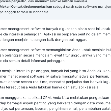
Mekari Qontak Highlights
Customer management software
membantu
membangun hubungan kuat dengan pelan
Ada tiga jenis utama:
Kolaboratif, Operasion
dengan fokus yang berbeda.
Manfaat utamanya meliputi
otomatisasi m
proses penjualan,
dan
meminimalisir kesal
Mekari Qontak direkomendasikan
sebagai 
pelanggan terbaik di Indonesia.
Customer management software banyak diguna
mengelola interaksi pelanggan. Aplikasi ini
bisnis dengan menjalin hubungan baik denga