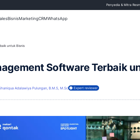
 Blog
Fitur
Sales
Bisnis
Marketing
CRM
WhatsApp
ent Software Terbaik untuk Bisnis
r Management Software
 Mei 2026
Shaniqua Adalawiya Pulungan, B.M.S, M.Sc
ireview oleh: