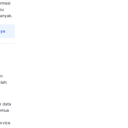
kebutuhan bisnis mereka?
as 10 aplikasi customer
gement Software?
ls yang digunakan untuk
nalisis interaksi dan
hubungan
snis untuk memahami pelanggan
si pelanggan untuk memberikan
nyederhanakan perjalanan