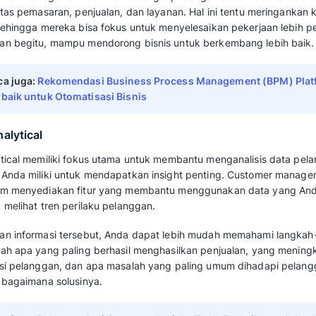
Customer management process memastikan se
pelanggan terbaru yang sama. Aplikasi ini 
informasi pemasaran dan tim penjualan saja, t
pelanggan yang terjadi melalui
email
, call ce
lainnya.
Integrasi antara departemen dan saluran itu
pengalaman mengerikan seperti mengulang pe
berkomunikasi dengan bisnis pertama kali.
Setiap karyawan yang berinteraksi dengan 
mudah menarik catatan semua riwayat interak
dan mempelajari semua detail yang relevan.
2. Operasional
Customer management system membantu men