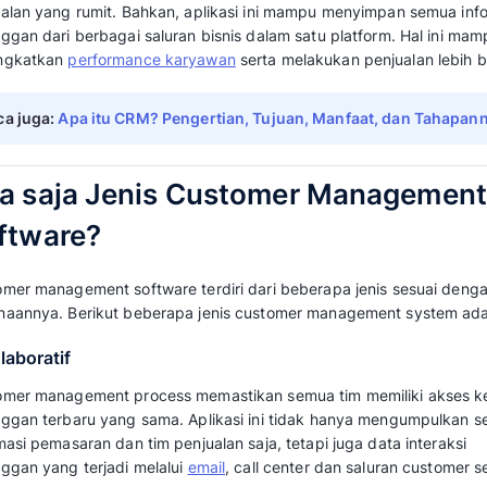
merupakan yang terbaik atau sesuai dengan 
Pada artikel ini kami merangkum dan membah
management terbaik yang bisa Anda coba.
Apa itu Customer Mana
Customer management software
adalah too
membantu bisnis dalam mengelola serta menga
pelanggan
. Aplikasi ini juga memudahkan bi
dengan lebih baik dan menggunakan informa
pengalaman pelanggan sebaik mungkin.
Customer management system ini mampu me