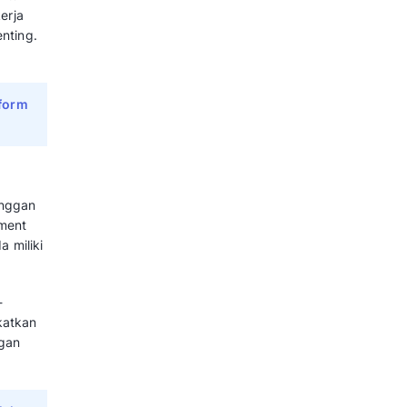
mua tim memiliki akses ke data
tidak hanya mengumpulkan semua
etapi juga data interaksi
nter dan saluran customer service
 menyelamatkan pelanggan dari
rtanyaan seperti saat
mereka dapat dengan cepat dan
si pelanggan untuk berkonsultasi
yederhanakan proses bisnis